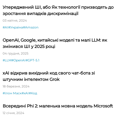
Упереджений ШІ, або Як технології призводять до
зростання випадків дискримінації
03 квітня, 2024
#AI
#Україна
#Amazon
OpenAI, Google, китайські моделі та малі LLM: як
змінився ШІ у 2025 році
04 грудня, 2025
#LLM
#OpenAI
#GPT-5.1
xAI відкрив вихідний код свого чат-бота зі
штучним інтелектом Grok
18 березня, 2024
#Ілон Маск
#xAI
#Код
Всередині Phi 2: маленька мовна модель Microsoft
12 січня, 2024