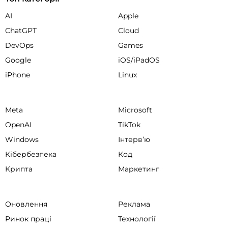
AI
Apple
ChatGPT
Cloud
DevOps
Games
Google
iOS/iPadOS
iPhone
Linux
Meta
Microsoft
OpenAI
TikTok
Windows
Інтервʼю
Кібербезпека
Код
Крипта
Маркетинг
Оновлення
Реклама
Ринок праці
Технології