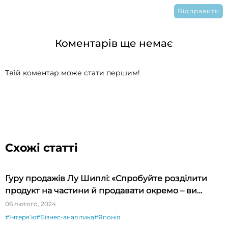
Коментарів ще немає
Твій коментар може стати першим!
Схожі статті
Гуру продажів Лу Шиплі: «Спробуйте розділити
продукт на частини й продавати окремо – ви
будете вражені»
06 лютого, 2024
#Інтервʼю
#Бізнес-аналітика
#Японія