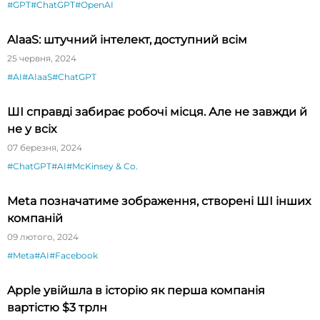
#GPT
#ChatGPT
#OpenAI
AIaaS: штучний інтелект, доступний всім
25 червня, 2024
#AI
#AIaaS
#ChatGPT
ШІ справді забирає робочі місця. Але не завжди й
не у всіх
07 березня, 2024
#ChatGPT
#AI
#McKinsey & Co.
Meta позначатиме зображення, створені ШІ інших
компаній
09 лютого, 2024
#Meta
#AI
#Facebook
Apple увійшла в історію як перша компанія
вартістю $3 трлн