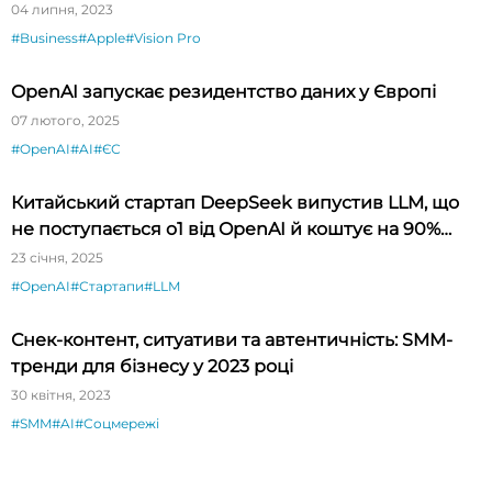
04 липня, 2023
#Business
#Apple
#Vision Pro
OpenAI запускає резидентство даних у Європі
07 лютого, 2025
#OpenAI
#AI
#ЄС
Китайський стартап DeepSeek випустив LLM, що
не поступається o1 від OpenAI й коштує на 90%
дешевше
23 січня, 2025
#OpenAI
#Стартапи
#LLM
Снек-контент, ситуативи та автентичність: SMM-
тренди для бізнесу у 2023 році
30 квітня, 2023
#SMM
#AI
#Соцмережі