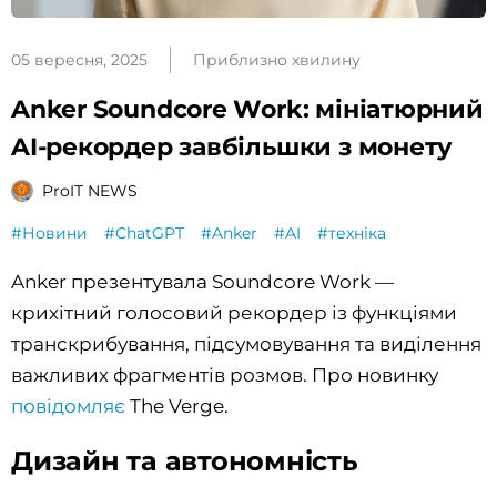
05 вересня, 2025
Приблизно хвилину
Anker Soundcore Work: мініатюрний
AI-рекордер завбільшки з монету
ProIT NEWS
#Новини
#ChatGPT
#Anker
#AI
#техніка
Anker презентувала Soundcore Work —
крихітний голосовий рекордер із функціями
транскрибування, підсумовування та виділення
важливих фрагментів розмов. Про новинку
повідомляє
The Verge.
Дизайн та автономність