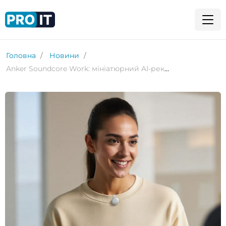
Головна
Новини
Anker Soundcore Work: мініатюрний AI-рекордер завбільшки з монету