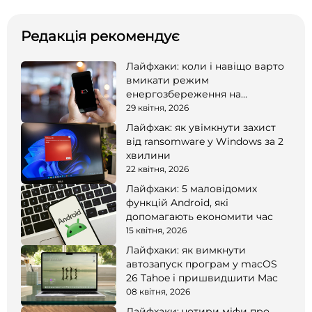
Редакція рекомендує
Лайфхаки: коли і навіщо варто
вмикати режим
енергозбереження на
смартфоні
29 квітня, 2026
Лайфхак: як увімкнути захист
від ransomware у Windows за 2
хвилини
22 квітня, 2026
Лайфхаки: 5 маловідомих
функцій Android, які
допомагають економити час
15 квітня, 2026
Лайфхаки: як вимкнути
автозапуск програм у macOS
26 Tahoe і пришвидшити Mac
08 квітня, 2026
Лайфхаки: чотири міфи про