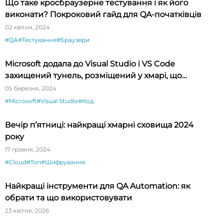
Що таке кросбраузерне тестування і як його
виконати? Покроковий гайд для QA-початківців
02 квітня, 2024
#QA
#Тестування
#Браузери
Microsoft додала до Visual Studio і VS Code
захищений тунель, розміщений у хмарі, що
спрощує тестування API
05 березня, 2024
#Microsoft
#Visual Studio
#Код
Вечір п’ятниці: найкращі хмарні сховища 2024
року
17 травня, 2024
#Cloud
#Топ
#Шифрування
Найкращі інструменти для QA Automation: як
обрати та що використовувати
23 квітня, 2026