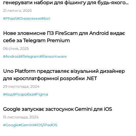
генерувати набори для фішингу для будь-якого
бренду
21 лютого, 2025
#PhaaS
#Оновлення
#Бот
Нове зловмисне ПЗ FireScam для Android видає
себе за Telegram Premium
06 січня, 2025
#Android
#Telegram
#Ransomware
Uno Platform представляє візуальний дизайнер
для кросплатформної розробки .NET
29 листопада, 2024
#Код
#Розробка
#Figma
Google запускає застосунок Gemini для iOS
15 листопада, 2024
#Google
#Gemini
#iOS/iPadOS