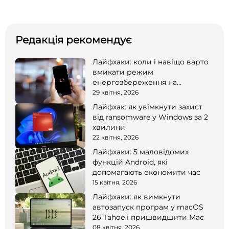
Редакція рекомендує
Лайфхаки: коли і навіщо варто
вмикати режим
енергозбереження на
смартфоні
29 квітня, 2026
Лайфхак: як увімкнути захист
від ransomware у Windows за 2
хвилини
22 квітня, 2026
Лайфхаки: 5 маловідомих
функцій Android, які
допомагають економити час
15 квітня, 2026
Лайфхаки: як вимкнути
автозапуск програм у macOS
26 Tahoe і пришвидшити Mac
08 квітня, 2026