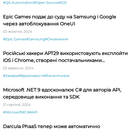
#QA Automation
#Open Source
#iOS
Epic Games подає до суду на Samsung і Google
через автоблокування OneUI
02 жовтня, 2024
#Epic Games
#Samsung
#Оновлення
Російські хакери APT29 використовують експлойти
iOS і Chrome, створені постачальниками
шпигунського ПЗ
02 вересня, 2024
#Хакери
#Вразливості
#Ransomware
Microsoft .NET 9 вдосконалює C# для авторів API,
середовище виконання та SDK
21 серпня, 2024
#Microsoft
#C#
#API
Darcula PhaaS тепер може автоматично