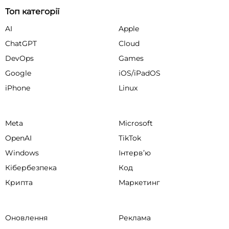
Топ категорії
AI
Apple
ChatGPT
Cloud
DevOps
Games
Google
iOS/iPadOS
iPhone
Linux
Meta
Microsoft
OpenAI
TikTok
Windows
Інтервʼю
Кібербезпека
Код
Крипта
Маркетинг
Оновлення
Реклама