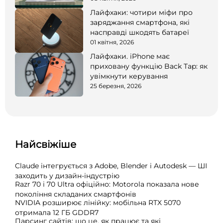
Лайфхаки: чотири міфи про
заряджання смартфона, які
насправді шкодять батареї
01 квітня, 2026
Лайфхаки. iPhone має
приховану функцію Back Tap: як
увімкнути керування
25 березня, 2026
Найсвіжіше
Claude інтегрується з Adobe, Blender і Autodesk — ШІ
заходить у дизайн-індустрію
Razr 70 і 70 Ultra офіційно: Motorola показала нове
покоління складаних смартфонів
NVIDIA розширює лінійку: мобільна RTX 5070
отримала 12 ГБ GDDR7
Парсинг сайтів: що це, як працює та які