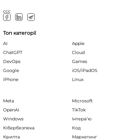
ссс
Топ категорії
AI
Apple
ChatGPT
Cloud
DevOps
Games
Google
iOS/iPadOS
iPhone
Linux
Meta
Microsoft
OpenAI
TikTok
Windows
Інтервʼю
Кібербезпека
Код
Крипта
Маркетинг