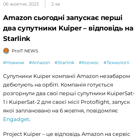
06 жовтня, 2023
2 хв
Amazon сьогодні запускає перші
два супутники Kuiper – відповідь на
Starlink
ProIT NEWS
#Новини
#Amazon
#Starlink
#Космос
#Технології
Супутники Kuiper компанії Amazon незабаром
дебютують на орбіті. Компанія готується
розгорнути два свої перші супутники KuiperSat-
1 і KuiperSat-2 для своєї місії Protoflight, запуск
якої заплановано на 6 жовтня, повідомляє
Engadget
.
Project Kuiper – це відповідь Amazon на сервіс