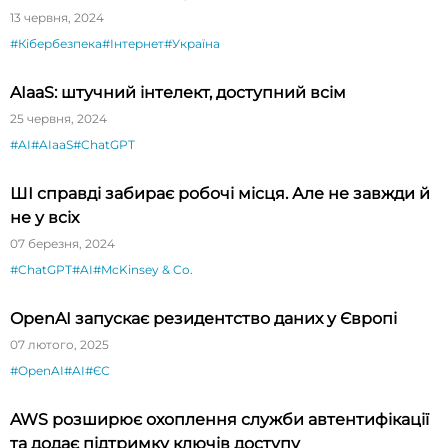
13 червня, 2024
#Кібербезпека
#Інтернет
#Україна
AIaaS: штучний інтелект, доступний всім
25 червня, 2024
#AI
#AIaaS
#ChatGPT
ШІ справді забирає робочі місця. Але не завжди й
не у всіх
07 березня, 2024
#ChatGPT
#AI
#McKinsey & Co.
OpenAI запускає резидентство даних у Європі
07 лютого, 2025
#OpenAI
#AI
#ЄС
AWS розширює охоплення служби автентифікації
та додає підтримку ключів доступу