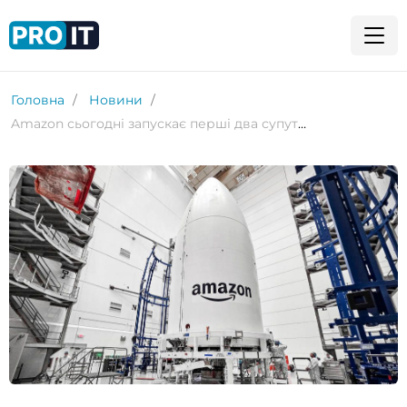
Головна
Новини
Amazon сьогодні запускає перші два супутники Kuiper – відповідь на Starlink