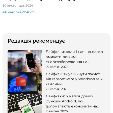
30 листопада, 2024
#Amazon
#AWS
#SMS
Редакція рекомендує
Лайфхаки: коли і навіщо варто
вмикати режим
енергозбереження на
смартфоні
29 квітня, 2026
Лайфхак: як увімкнути захист
від ransomware у Windows за 2
хвилини
22 квітня, 2026
Лайфхаки: 5 маловідомих
функцій Android, які
допомагають економити час
15 квітня, 2026