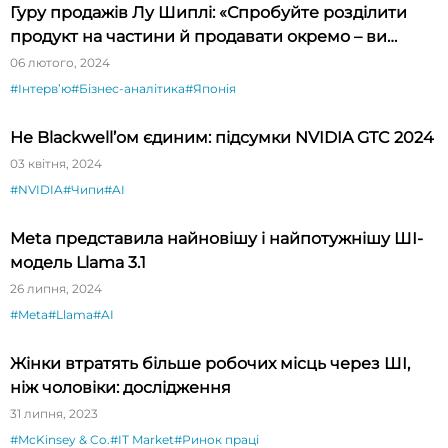
Гуру продажів Лу Шиплі: «Спробуйте розділити
продукт на частини й продавати окремо – ви
будете вражені»
06 лютого, 2024
#Інтервʼю
#Бізнес-аналітика
#Японія
Не Blackwell’ом єдиним: підсумки NVIDIA GTC 2024
03 квітня, 2024
#NVIDIA
#Чипи
#AI
Meta представила найновішу і найпотужнішу ШІ-
модель Llama 3.1
26 липня, 2024
#Meta
#Llama
#AI
Жінки втратять більше робочих місць через ШІ,
ніж чоловіки: дослідження
31 липня, 2023
#McKinsey & Co.
#IT Market
#Ринок праці