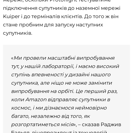
підключення супутників до наземної мережі
Kuiper і до терміналів клієнтів. До того ж він
стане пробним для запуску наступних
супутників.
«
Ми провели масштабні випробування
тут, у нашій лабораторії, і маємо високий
ступінь впевненості у дизайні нашого
супутника, але ніщо не може замінити
випробування на орбіті. Це перший раз,
коли Amazon відправляє супутники в
космос, і ми дізнаємося неймовірно
багато, незалежно від того, як
розгортатиметься місія
», – сказав Раджив
Бадьял, віцепрезидент із технологій