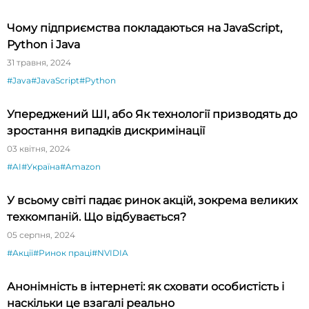
Чому підприємства покладаються на JavaScript,
Python і Java
31 травня, 2024
#Java
#JavaScript
#Python
Упереджений ШІ, або Як технології призводять до
зростання випадків дискримінації
03 квітня, 2024
#AI
#Україна
#Amazon
У всьому світі падає ринок акцій, зокрема великих
техкомпаній. Що відбувається?
05 серпня, 2024
#Акції
#Ринок праці
#NVIDIA
Анонімність в інтернеті: як сховати особистість і
наскільки це взагалі реально