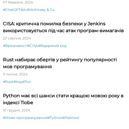
07 березня, 2024
#ChatGPT
#AI
#McKinsey & Co.
CISA: критична помилка безпеки у Jenkins
використовується під час атак програм-вимагачів
22 серпня, 2024
#Вразливості
#CISA
#Відкритий код
Rust набирає обертів у рейтингу популярності
мов програмування
11 липня, 2024
#Rust
#Код
#Топ
Python має всі шанси стати кращою мовою року в
індексі Tiobe
10 грудня, 2024
#Мови программування
#Python
#Рейтинг