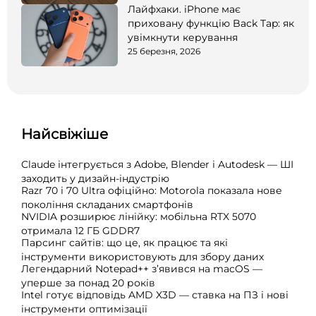
Лайфхаки. iPhone має
приховану функцію Back Tap: як
увімкнути керування
25 березня, 2026
Найсвіжіше
Claude інтегрується з Adobe, Blender і Autodesk — ШІ
заходить у дизайн-індустрію
Razr 70 і 70 Ultra офіційно: Motorola показала нове
покоління складаних смартфонів
NVIDIA розширює лінійку: мобільна RTX 5070
отримала 12 ГБ GDDR7
Парсинг сайтів: що це, як працює та які
інструменти використовують для збору даних
Легендарний Notepad++ з’явився на macOS —
уперше за понад 20 років
Intel готує відповідь AMD X3D — ставка на ПЗ і нові
інструменти оптимізації