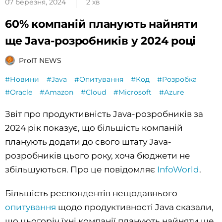
07 березня, 2024
2 хв
60% компаній планують найняти
ще Java-розробників у 2024 році
ProIT NEWS
#Новини
#Java
#Опитування
#Код
#Розробка
#Oracle
#Amazon
#Cloud
#Microsoft
#Azure
Звіт про продуктивність Java-розробників за
2024 рік показує, що більшість компаній
планують додати до свого штату Java-
розробників цього року, хоча бюджети не
збільшуються. Про це повідомляє
InfoWorld
.
Більшість респондентів нещодавнього
опитування
щодо продуктивності Java сказали,
що цьогоріч їхні компанії планують найняти ще