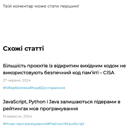
Твій коментар може стати першим!
Схожі статті
Більшість проєктів із відкритим вихідним кодом не
використовують безпечний код пам’яті – CISA
27 червня, 2024
#Кібербезпека
#Код
#Дослідження
JavaScript, Python і Java залишаються лідерами в
рейтингах мов програмування
19 вересня, 2024
#Мови программування
#Рейтинг
#JavaScript