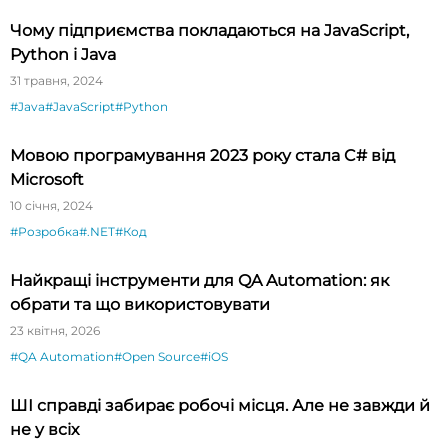
Чому підприємства покладаються на JavaScript,
Python і Java
31 травня, 2024
#Java
#JavaScript
#Python
Мовою програмування 2023 року стала C# від
Microsoft
10 січня, 2024
#Розробка
#.NET
#Код
Найкращі інструменти для QA Automation: як
обрати та що використовувати
23 квітня, 2026
#QA Automation
#Open Source
#iOS
ШІ справді забирає робочі місця. Але не завжди й
не у всіх