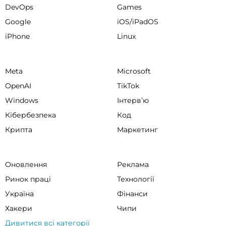
DevOps
Games
Google
iOS/iPadOS
iPhone
Linux
Meta
Microsoft
OpenAI
TikTok
Windows
Інтервʼю
Кібербезпека
Код
Крипта
Маркетинг
Оновлення
Реклама
Ринок праці
Технології
Україна
Фінанси
Хакери
Чипи
Дивитися всі категорії