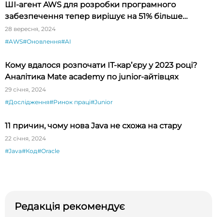
ШІ-агент AWS для розробки програмного
забезпечення тепер вирішує на 51% більше
завдань
28 вересня, 2024
#AWS
#Оновлення
#AI
Кому вдалося розпочати ІТ-карʼєру у 2023 році?
Аналітика Mate academy по junior-айтівцях
29 січня, 2024
#Дослідження
#Ринок праці
#Junior
11 причин, чому нова Java не схожа на стару
22 січня, 2024
#Java
#Код
#Oracle
Редакція рекомендує