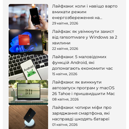
Лайфхаки: коли і навіщо варто
вмикати режим
енергозбереження на
смартфоні
29 квітня, 2026
Лайфхак: як увімкнути захист
від ransomware у Windows за 2
хвилини
22 квітня, 2026
Лайфхаки: 5 маловідомих
функцій Android, які
допомагають економити час
15 квітня, 2026
Лайфхаки: як вимкнути
автозапуск програм у macOS
26 Tahoe і пришвидшити Mac
08 квітня, 2026
Лайфхаки: чотири міфи про
заряджання смартфона, які
насправді шкодять батареї
01 квітня, 2026