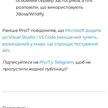
основний сервер застосунків, а 15%
розповіли, що використовують
JBoss/Wildfly.
Раніше ProIT повідомляв, що
Microsoft додала
до Visual Studio і VS Code захищений тунель,
розміщений у хмарі. Це спрощує тестування
API
.
Підписуйтеся на
ProIT у Telegram
, щоб не
пропустити жодної публікації!