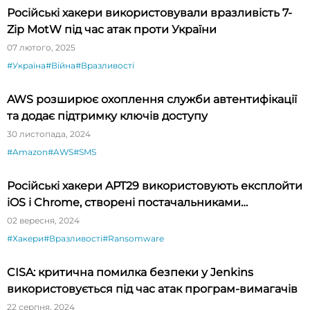
Російські хакери використовували вразливість 7-
Zip MotW під час атак проти України
07 лютого, 2025
#Україна
#Війна
#Вразливості
AWS розширює охоплення служби автентифікації
та додає підтримку ключів доступу
30 листопада, 2024
#Amazon
#AWS
#SMS
Російські хакери APT29 використовують експлойти
iOS і Chrome, створені постачальниками
шпигунського ПЗ
02 вересня, 2024
#Хакери
#Вразливості
#Ransomware
CISA: критична помилка безпеки у Jenkins
використовується під час атак програм-вимагачів
22 серпня, 2024