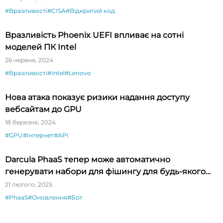
#Вразливості
#CISA
#Відкритий код
Вразливість Phoenix UEFI впливає на сотні
моделей ПК Intel
26 червня, 2024
#Вразливості
#Intel
#Lenovo
Нова атака показує ризики надання доступу
вебсайтам до GPU
18 березня, 2024
#GPU
#Інтернет
#API
Darcula PhaaS тепер може автоматично
генерувати набори для фішингу для будь-якого
бренду
21 лютого, 2025
#PhaaS
#Оновлення
#Бот