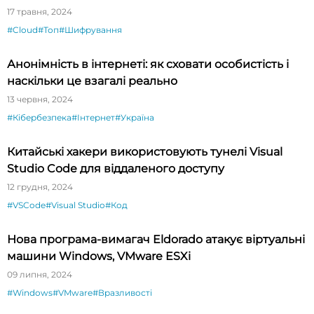
17 травня, 2024
#Cloud
#Топ
#Шифрування
Анонімність в інтернеті: як сховати особистість і
наскільки це взагалі реально
13 червня, 2024
#Кібербезпека
#Інтернет
#Україна
Китайські хакери використовують тунелі Visual
Studio Code для віддаленого доступу
12 грудня, 2024
#VSCode
#Visual Studio
#Код
Нова програма-вимагач Eldorado атакує віртуальні
машини Windows, VMware ESXi
09 липня, 2024
#Windows
#VMware
#Вразливості