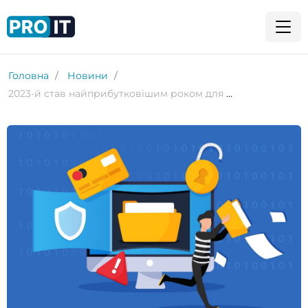
Головна
Новини
2023-й став найприбутковішим роком для банд програм-вимагачів. Чому?