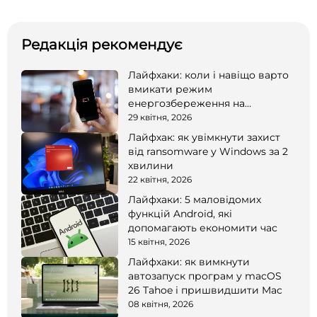
Редакція рекомендує
Лайфхаки: коли і навіщо варто
вмикати режим
енергозбереження на
смартфоні
29 квітня, 2026
Лайфхак: як увімкнути захист
від ransomware у Windows за 2
хвилини
22 квітня, 2026
Лайфхаки: 5 маловідомих
функцій Android, які
допомагають економити час
15 квітня, 2026
Лайфхаки: як вимкнути
автозапуск програм у macOS
26 Tahoe і пришвидшити Mac
08 квітня, 2026