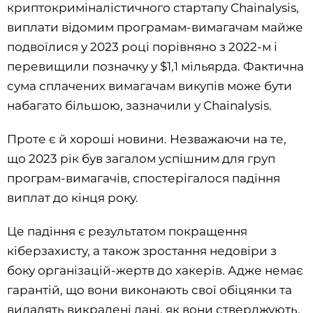
криптокриміналістичного стартапу Chainalysis,
виплати відомим програмам-вимагачам майже
подвоїлися у 2023 році порівняно з 2022-м і
перевищили позначку у $1,1 мільярда. Фактична
сума сплачених вимагачам викупів може бути
набагато більшою, зазначили у Chainalysis.
Проте є й хороші новини. Незважаючи на те,
що 2023 рік був загалом успішним для груп
програм-вимагачів, спостерігалося падіння
виплат до кінця року.
Це падіння є результатом покращення
кіберзахисту, а також зростання недовіри з
боку організацій-жертв до хакерів. Адже немає
гарантій, що вони виконають свої обіцянки та
видалять викрадені дані, як вони стверджують.