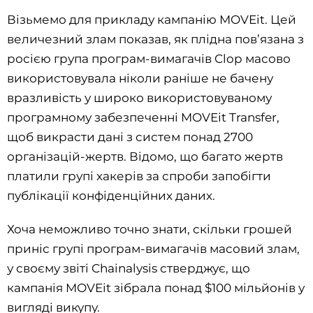
Візьмемо для прикладу кампанію MOVEit. Цей
величезний злам показав, як плідна пов’язана з
росією група програм-вимагачів Clop масово
використовувала ніколи раніше не бачену
вразливість у широко використовуваному
програмному забезпеченні MOVEit Transfer,
щоб викрасти дані з систем понад 2700
організацій-жертв. Відомо, що багато жертв
платили групі хакерів за спроби запобігти
публікації конфіденційних даних.
Хоча неможливо точно знати, скільки грошей
приніс групі програм-вимагачів масовий злам,
у своєму звіті Chainalysis стверджує, що
кампанія MOVEit зібрала понад $100 мільйонів у
вигляді викупу.