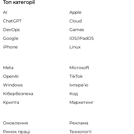
Топ категорії
AI
Apple
ChatGPT
Cloud
DevOps
Games
Google
iOS/iPadOS
iPhone
Linux
Meta
Microsoft
OpenAI
TikTok
Windows
Інтервʼю
Кібербезпека
Код
Крипта
Маркетинг
Оновлення
Реклама
Ринок праці
Технології