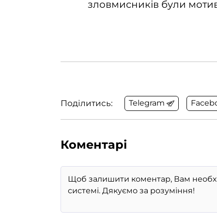
зловмисників були моти
Поділитись:
Telegram
Faceb
Коментарі