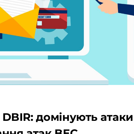
3 DBIR: домінують атаки
ання атак BEC