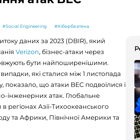
#Social Engineering
#Кібербезпека
току даних за 2023 (DBIR), який
Р
панія
Verizon
, бізнес-атаки через
довжують бути найпоширенішими.
ипадки, які сталися між 1 листопада
ку, показало, що атаки BEC подвоїлися і
о-інженерних атак. Глобальне
в регіонах Азії-Тихоокеанського
оду та Африки, Північної Америки та