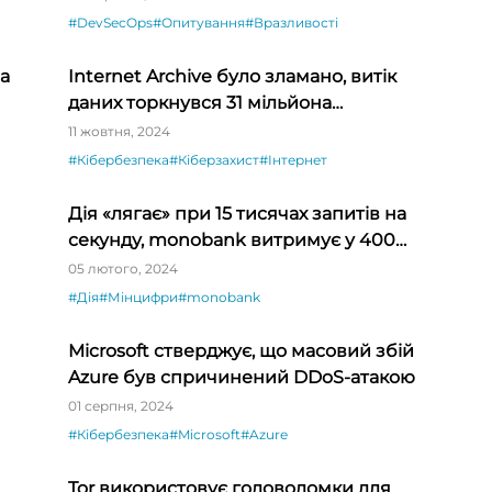
#DevSecOps
#Опитування
#Вразливості
ла
Internet Archive було зламано, витік
даних торкнувся 31 мільйона
користувачів
11 жовтня, 2024
#Кібербезпека
#Кіберзахист
#Інтернет
Дія «лягає» при 15 тисячах запитів на
секунду, monobank витримує у 400
разів більше
05 лютого, 2024
#Дія
#Мінцифри
#monobank
Microsoft стверджує, що масовий збій
Azure був спричинений DDoS-атакою
01 серпня, 2024
#Кібербезпека
#Microsoft
#Azure
Tor використовує головоломки для