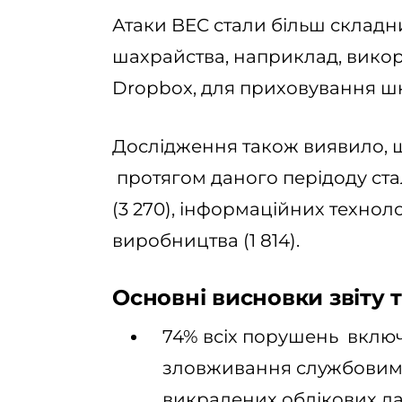
Атаки BEC стали більш складни
шахрайства, наприклад, викори
Dropbox, для приховування ш
Дослідження також виявило, щ
протягом даного перідоду ста
(3 270), інформаційних технолог
виробництва (1 814).
Основні висновки звіту т
74% всіх порушень вклю
зловживання службовим
викрадених облікових дан