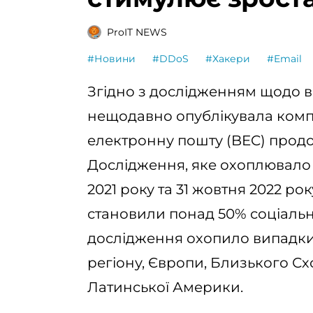
ProIT NEWS
#Новини
#DDoS
#Хакери
#Email
Згідно з дослідженням щодо ви
нещодавно опублікувала ком
електронну пошту (BEC) про
Дослідження, яке охоплювало в
2021 року та 31 жовтня 2022 ро
становили понад 50% соціальн
дослідження охопило випадки 
регіону, Європи, Близького Сх
Латинської Америки.