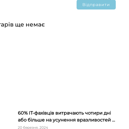
арів ще немає
60% ІТ-фахівців витрачають чотири дні
я
або більше на усунення вразливостей –
опитування JFrog
20 березня, 2024