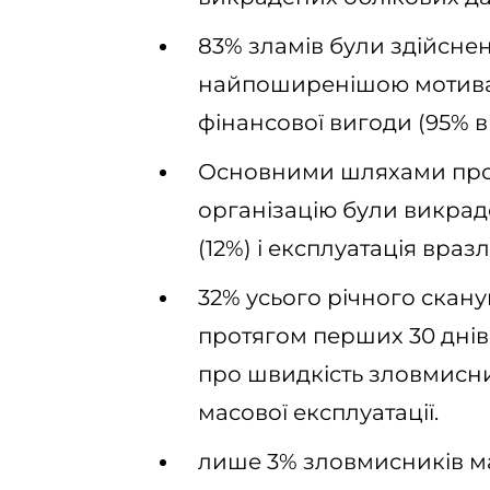
83% зламів були здійснен
найпоширенішою мотивац
фінансової вигоди (95% в
Основними шляхами про
організацію були викрад
(12%) і експлуатація враз
32% усього річного скан
протягом перших 30 днів 
про швидкість зловмисник
масової експлуатації.
лише 3% зловмисників ма