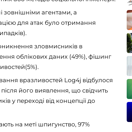
і зовнішніми агентами, а
ією для атак було отримання
ипадків).
никнення зловмисників в
ення облікових даних (49%), фішинг
ливостей(5%).
ування вразливостей Log4j відбулося
після його виявлення, що свідчить
ів у переході від концепції до
ють на меті шпигунство, 97%