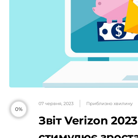
07 червня, 2023
Приблизно хвилину
0%
Звіт Verizon 202
стимулює зрост