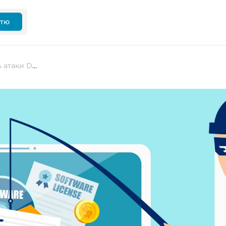
ттю
Звіт Verizon 2023 DBIR: домінують атаки DDoS, а претекстінг стимулює зростання атак BEC