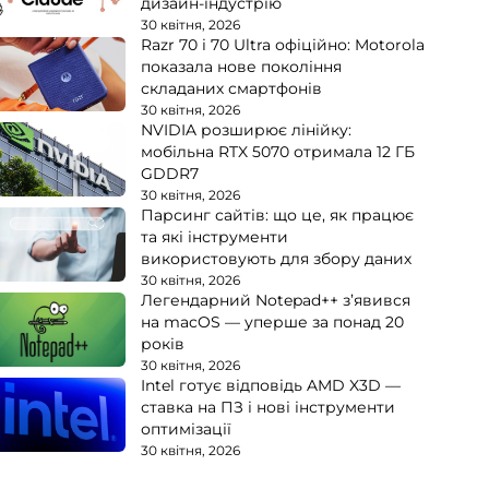
дизайн-індустрію
30 квітня, 2026
Razr 70 і 70 Ultra офіційно: Motorola
показала нове покоління
складаних смартфонів
30 квітня, 2026
NVIDIA розширює лінійку:
мобільна RTX 5070 отримала 12 ГБ
GDDR7
30 квітня, 2026
Парсинг сайтів: що це, як працює
та які інструменти
використовують для збору даних
30 квітня, 2026
Легендарний Notepad++ з’явився
на macOS — уперше за понад 20
років
30 квітня, 2026
Intel готує відповідь AMD X3D —
ставка на ПЗ і нові інструменти
оптимізації
30 квітня, 2026