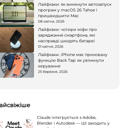
Лайфхаки: як вимкнути автозапуск
програм у macOS 26 Tahoe і
пришвидшити Mac
08 квітня, 2026
Лайфхаки: чотири міфи про
заряджання смартфона, які
насправді шкодять батареї
01 квітня, 2026
Лайфхаки. iPhone має приховану
функцію Back Tap: як увімкнути
керування
25 березня, 2026
айсвіжіше
Claude інтегрується з Adobe,
Blender і Autodesk — ШІ заходить у