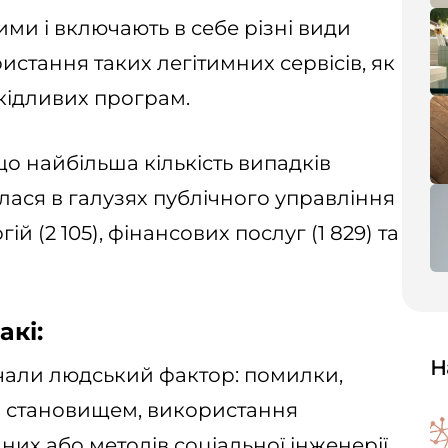
ми і включають в себе різні види
стання таких легітимних сервісів, як
кідливих програм.
о найбільша кількість випадків
лася в галузях публічного управління
ій (2 105), фінансових послуг (1 829) та
акі:
Н
чали людський фактор: помилки,
 становищем, використання
их або методів соціальної інженерії.