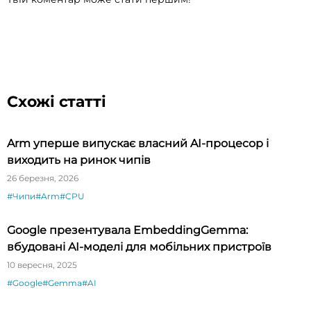
Схожі статті
Arm уперше випускає власний AI-процесор і
виходить на ринок чипів
26 березня, 2026
#Чипи
#Arm
#CPU
Google презентувала EmbeddingGemma:
вбудовані AI-моделі для мобільних пристроїв
10 вересня, 2025
#Google
#Gemma
#AI