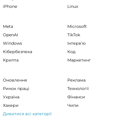
iPhone
Linux
Meta
Microsoft
OpenAI
TikTok
Windows
Інтервʼю
Кібербезпека
Код
Крипта
Маркетинг
Оновлення
Реклама
Ринок праці
Технології
Україна
Фінанси
Хакери
Чипи
Дивитися всі категорії