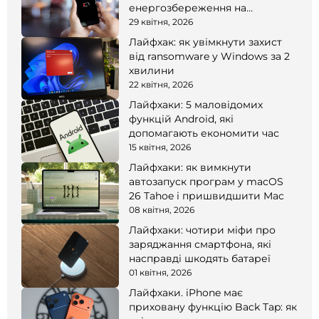
енергозбереження на
смартфоні
29 квітня, 2026
Лайфхак: як увімкнути захист
від ransomware у Windows за 2
хвилини
22 квітня, 2026
Лайфхаки: 5 маловідомих
функцій Android, які
допомагають економити час
15 квітня, 2026
Лайфхаки: як вимкнути
автозапуск програм у macOS
26 Tahoe і пришвидшити Mac
08 квітня, 2026
Лайфхаки: чотири міфи про
заряджання смартфона, які
насправді шкодять батареї
01 квітня, 2026
Лайфхаки. iPhone має
приховану функцію Back Tap: як