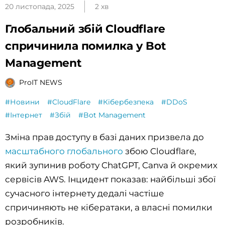
20 листопада, 2025
2 хв
Глобальний збій Cloudflare
спричинила помилка у Bot
Management
ProIT NEWS
#Новини
#CloudFlare
#Кібербезпека
#DDoS
#Інтернет
#Збій
#Bot Management
Зміна прав доступу в базі даних призвела до
масштабного глобального
збою Cloudflare,
який зупинив роботу ChatGPT, Canva й окремих
сервісів AWS. Інцидент показав: найбільші збої
сучасного інтернету дедалі частіше
спричиняють не кібератаки, а власні помилки
розробників.