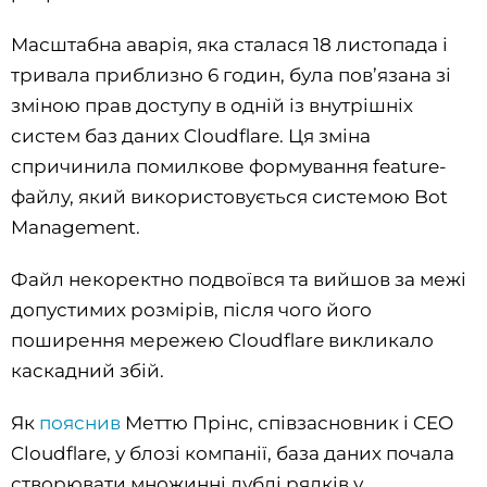
Масштабна аварія, яка сталася 18 листопада і
тривала приблизно 6 годин, була пов’язана зі
зміною прав доступу в одній із внутрішніх
систем баз даних Cloudflare. Ця зміна
спричинила помилкове формування feature-
файлу, який використовується системою Bot
Management.
Файл некоректно подвоївся та вийшов за межі
допустимих розмірів, після чого його
поширення мережею Cloudflare викликало
каскадний збій.
Як
пояснив
Меттю Прінс, співзасновник і CEO
Cloudflare, у блозі компанії, база даних почала
створювати множинні дублі рядків у