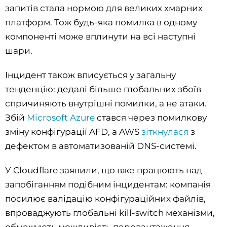
запитів стала нормою для великих хмарних
платформ. Тож будь-яка помилка в одному
компоненті може вплинути на всі наступні
шари.
Інцидент також вписується у загальну
тенденцію: дедалі більше глобальних збоїв
спричиняють внутрішні помилки, а не атаки.
Збій
Microsoft Azure
стався через помилкову
зміну конфігурації AFD, а AWS
зіткнулася
з
дефектом в автоматизованій DNS-системі.
У Cloudflare заявили, що вже працюють над
запобіганням подібним інцидентам: компанія
посилює валідацію конфігураційних файлів,
впроваджують глобальні kill-switch механізми,
обмежують можливість перевантаження