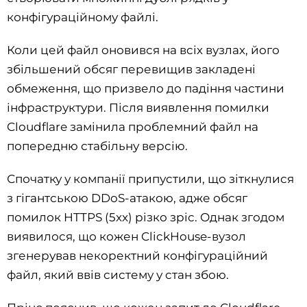
конфігураційному файлі.
Коли цей файл оновився на всіх вузлах, його
збільшений обсяг перевищив закладені
обмеження, що призвело до падіння частини
інфраструктури. Після виявлення помилки
Cloudflare замінила проблемний файл на
попередню стабільну версію.
Спочатку у компанії припустили, що зіткнулися
з гігантською DDoS-атакою, адже обсяг
помилок HTTPS (5xx) різко зріс. Однак згодом
виявилося, що кожен ClickHouse-вузол
згенерував некоректний конфігураційний
файл, який ввів систему у стан збою.