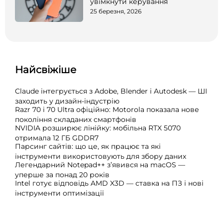
увімкнути керування
25 березня, 2026
Найсвіжіше
Claude інтегрується з Adobe, Blender і Autodesk — ШІ
заходить у дизайн-індустрію
Razr 70 і 70 Ultra офіційно: Motorola показала нове
покоління складаних смартфонів
NVIDIA розширює лінійку: мобільна RTX 5070
отримала 12 ГБ GDDR7
Парсинг сайтів: що це, як працює та які
інструменти використовують для збору даних
Легендарний Notepad++ з’явився на macOS —
уперше за понад 20 років
Intel готує відповідь AMD X3D — ставка на ПЗ і нові
інструменти оптимізації