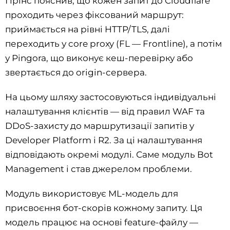
Прінс пояснив, що кожен запит до Cloudflare
проходить через фіксований маршрут:
приймається на рівні HTTP/TLS, далі
переходить у core proxy (FL — Frontline), а потім
у Pingora, що виконує кеш-перевірку або
звертається до origin-сервера.
На цьому шляху застосовуються індивідуальні
налаштування клієнтів — від правил WAF та
DDoS-захисту до маршрутизації запитів у
Developer Platform і R2. За ці налаштування
відповідають окремі модулі. Саме модуль Bot
Management і став джерелом проблеми.
Модуль використовує ML-модель для
присвоєння бот-скорів кожному запиту. Ця
модель працює на основі feature-файлу —