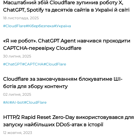
Масштабний збій Cloudflare зупинив роботу X,
ChatGPT, Spotify та десятків сайтів в Україні й світі
18 листопада, 2025
#CloudFlare
#Кібербезпека
#Україна
«Я не робот». ChatGPT Agent навчився проходити
CAPTCHA-перевірку Cloudflare
30 липня, 2025
#ChatGPT
#CAPTCHA
#CloudFlare
Cloudflare за замовчуванням блокуватиме ШІ-
ботів для збору контенту
02 липня, 2025
#AI
#AI-bot
#CloudFlare
HTTP/2 Rapid Reset Zero-Day використовувався для
запуску найбільших DDoS-атак в історії
12 жовтня, 2023