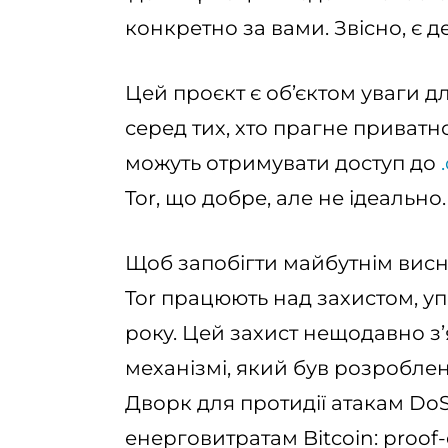
конкретно за вами. Звісно, є д
Цей проєкт є об’єктом уваги д
серед тих, хто прагне приватно
можуть отримувати доступ до
Tor, що добре, але не ідеально.
Щоб запобігти майбутнім ви
Tor працюють над захистом, 
року. Цей захист нещодавно з’
механізмі, який був розроблен
Дворк для протидії атакам DoS
енерговитратам Bitcoin: proof-