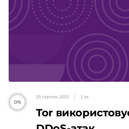
29 серпня, 2023
2 хв
0%
Tor використову
DDoS-атак