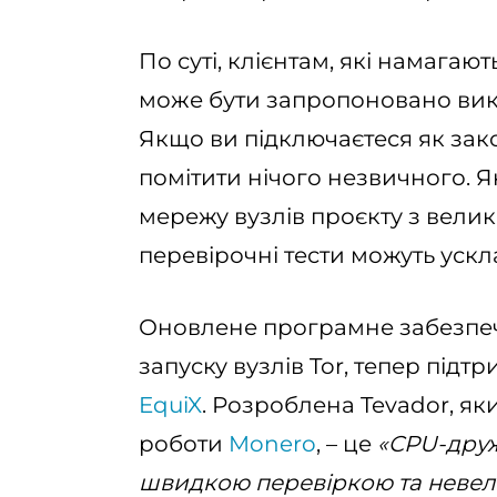
По суті, клієнтам, які намагают
може бути запропоновано вико
Якщо ви підключаєтеся як зак
помітити нічого незвичного. 
мережу вузлів проєкту з велик
перевірочні тести можуть уск
Оновлене програмне забезпеч
запуску вузлів Tor, тепер підт
EquiX
. Розроблена Tevador, я
роботи
Monero
, – це
«CPU-друж
швидкою перевіркою та невели