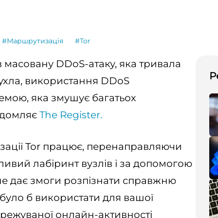
#Маршрутизація
#Tor
в масовану DDoS-атаку, яка тривала
Р
щухла, використання DDoS
емою, яка змушує багатьох
відомляє
The Register.
зації Tor працює, перенаправляючи
ливий лабіринт вузлів і за допомогою
 не дає змоги розпізнати справжню
 було б використати для вашої
тережуваної онлайн-активності