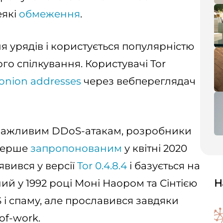
еякі
обмеження
.
ля урядів і користується популярністю
го спілкування. Користувачі Tor
.onion addresses
через вебпереглядач
снажливим DDoS-атакам, розробники
уперше
запропонованим
у квітні 2020
явився у версії
Tor 0.4.8.4
і базується на
ий у 1992 році Моні Наором та Сінтією
Н
 і спаму, але прославився завдяки
of-work.