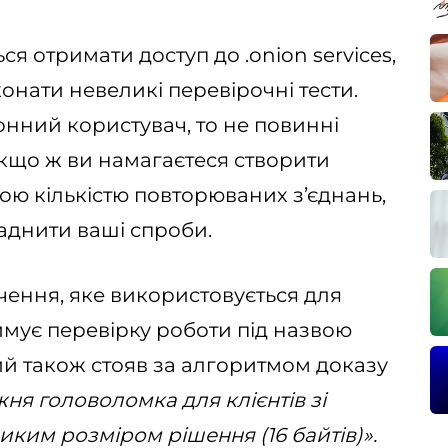
ься отримати доступ до .onion services,
нати невеликі перевірочні тести.
онний користувач, то не повинні
Якщо ж ви намагаєтеся створити
ою кількістю повторюваних з’єднань,
ладнити ваші спроби.
ення, яке використовується для
римує перевірку роботи під назвою
кий також стояв за алгоритмом доказу
ня головоломка для клієнтів зі
ким розміром рішення (16 байтів)».