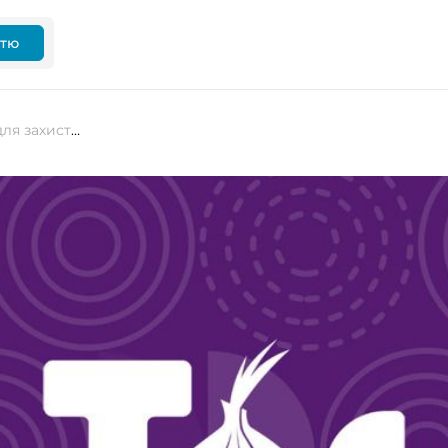
ттю
Tor використовує головоломки для захисту мережі від DDoS-атак