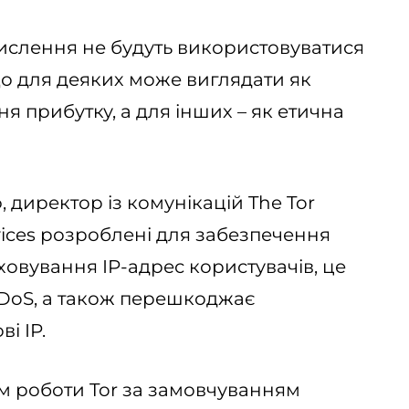
ислення не будуть використовуватися
о для деяких може виглядати як
 прибутку, а для інших – як етична
директор із комунікацій The Tor
rvices розроблені для забезпечення
овування IP-адрес користувачів, це
 DoS, а також перешкоджає
і IP.
м роботи Tor за замовчуванням