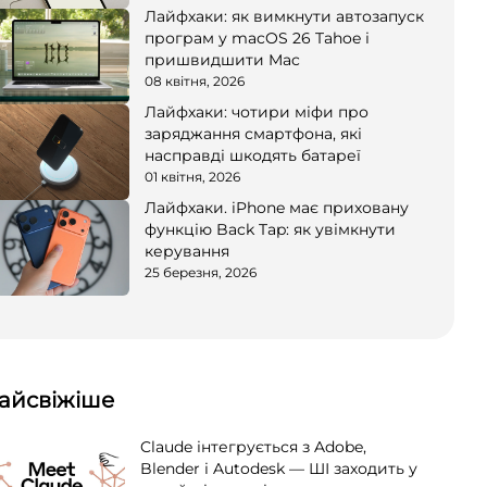
Лайфхаки: як вимкнути автозапуск
програм у macOS 26 Tahoe і
пришвидшити Mac
08 квітня, 2026
Лайфхаки: чотири міфи про
заряджання смартфона, які
насправді шкодять батареї
01 квітня, 2026
Лайфхаки. iPhone має приховану
функцію Back Tap: як увімкнути
керування
25 березня, 2026
айсвіжіше
Claude інтегрується з Adobe,
Blender і Autodesk — ШІ заходить у