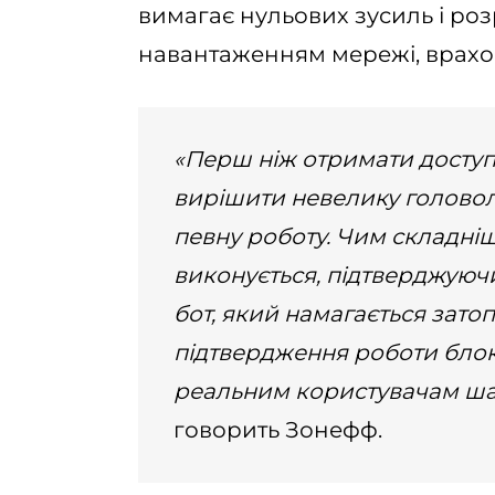
вимагає нульових зусиль і ро
навантаженням мережі, врахов
«Перш ніж отримати доступ
вирішити невелику головоло
певну роботу. Чим складні
виконується, підтверджуючи
бот, який намагається зато
підтвердження роботи блок
реальним користувачам ша
говорить Зонефф.