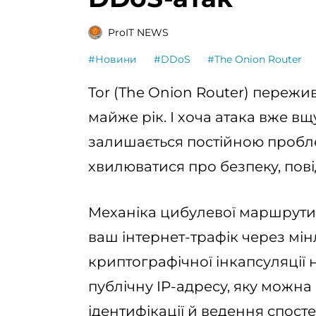
ProIT NEWS
#Новини
#DDoS
#The Onion Router
Tor (The Onion Router) пережи
майже рік. І хоча атака вже в
залишається постійною пробл
хвилюватися про безпеку, по
Механіка цибулевої маршрути
ваш інтернет-трафік через мін
криптографічної інкапсуляції
публічну IP-адресу, яку можна
ідентифікації й ведення спос