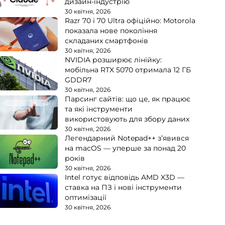
дизайн-індустрію
30 квітня, 2026
Razr 70 і 70 Ultra офіційно: Motorola
показала нове покоління
складаних смартфонів
30 квітня, 2026
NVIDIA розширює лінійку:
мобільна RTX 5070 отримала 12 ГБ
GDDR7
30 квітня, 2026
Парсинг сайтів: що це, як працює
та які інструменти
використовують для збору даних
30 квітня, 2026
Легендарний Notepad++ з’явився
на macOS — уперше за понад 20
років
30 квітня, 2026
Intel готує відповідь AMD X3D —
ставка на ПЗ і нові інструменти
оптимізації
30 квітня, 2026