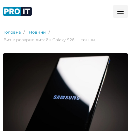
Головна
Новини
Витік розкрив дизайн Galaxy S26 — тонший корпус і вбудований модуль Qi2 для бездротової зарядки