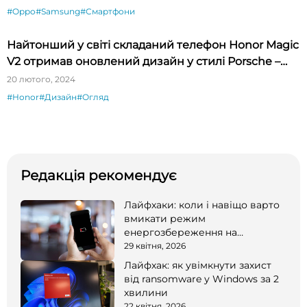
#Oppo
#Samsung
#Смартфони
Найтонший у світі складаний телефон Honor Magic
V2 отримав оновлений дизайн у стилі Porsche –
огляд
20 лютого, 2024
#Honor
#Дизайн
#Огляд
Редакція рекомендує
Лайфхаки: коли і навіщо варто
вмикати режим
енергозбереження на
смартфоні
29 квітня, 2026
Лайфхак: як увімкнути захист
від ransomware у Windows за 2
хвилини
22 квітня, 2026