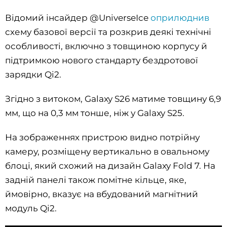
Відомий інсайдер @UniverseIce
оприлюднив
схему базової версії та розкрив деякі технічні
особливості, включно з товщиною корпусу й
підтримкою нового стандарту бездротової
зарядки Qi2.
Згідно з витоком, Galaxy S26 матиме товщину 6,9
мм, що на 0,3 мм тонше, ніж у Galaxy S25.
На зображеннях пристрою видно потрійну
камеру, розміщену вертикально в овальному
блоці, який схожий на дизайн Galaxy Fold 7. На
задній панелі також помітне кільце, яке,
ймовірно, вказує на вбудований магнітний
модуль Qi2.