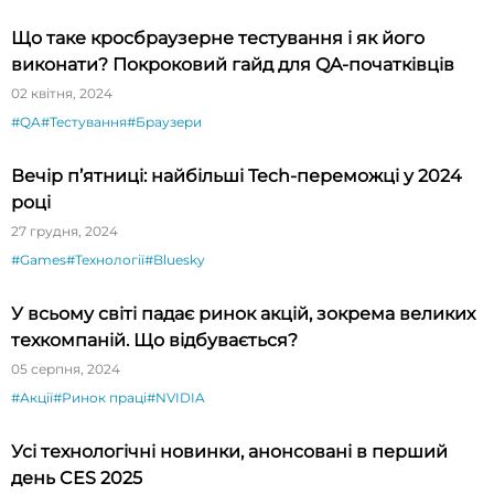
Що таке кросбраузерне тестування і як його
виконати? Покроковий гайд для QA-початківців
02 квітня, 2024
#QA
#Тестування
#Браузери
Вечір п’ятниці: найбільші Tech-переможці у 2024
році
27 грудня, 2024
#Games
#Технології
#Bluesky
У всьому світі падає ринок акцій, зокрема великих
техкомпаній. Що відбувається?
05 серпня, 2024
#Акції
#Ринок праці
#NVIDIA
Усі технологічні новинки, анонсовані в перший
день CES 2025