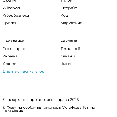
OpenAI
TikTok
Windows
Інтервʼю
Кібербезпека
Код
Крипта
Маркетинг
Оновлення
Реклама
Ринок праці
Технології
Україна
Фінанси
Хакери
Чипи
Дивитися всі категорії
© Інформація про авторські права 2026
© Фізична особа-підприємець Остафієва Тетяна
Євгеніївна