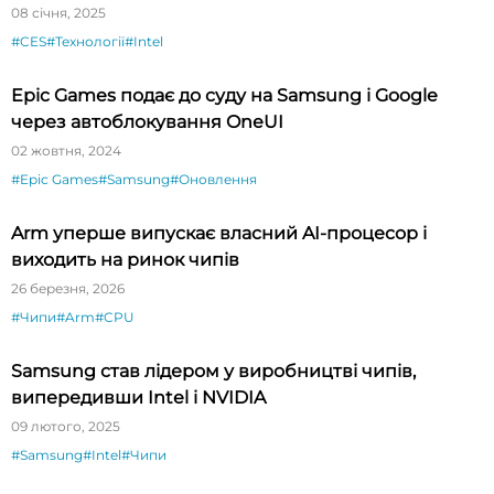
08 січня, 2025
#CES
#Технології
#Intel
Epic Games подає до суду на Samsung і Google
через автоблокування OneUI
02 жовтня, 2024
#Epic Games
#Samsung
#Оновлення
Arm уперше випускає власний AI-процесор і
виходить на ринок чипів
26 березня, 2026
#Чипи
#Arm
#CPU
Samsung став лідером у виробництві чипів,
випередивши Intel і NVIDIA
09 лютого, 2025
#Samsung
#Intel
#Чипи