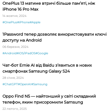
OnePlus 13 матиме втричі більше пам’яті, ніж
iPhone 16 Pro Max
14 жовтня, 2024
#OnePlus
#iPhone
#Apple
1Password тепер дозволяє використовувати ключі
доступу на Android
06 березня, 2024
#Android
#iOS/iPadOS
#Google
Чат-бот Ernie AI від Baidu з’явиться в нових
смартфонах Samsung Galaxy S24
28 січня, 2024
#ChatGPT
#OpenAI
#Samsung
Oppo Find N5 — найтонший у світі складаний
телефон, яким присоромили Samsung
22 лютого, 2025