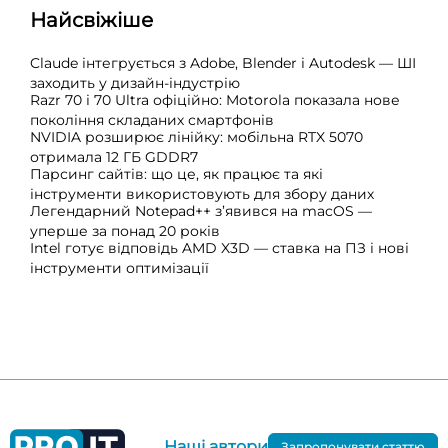
Найсвіжіше
Claude інтегрується з Adobe, Blender і Autodesk — ШІ
заходить у дизайн-індустрію
Razr 70 і 70 Ultra офіційно: Motorola показала нове
покоління складаних смартфонів
NVIDIA розширює лінійку: мобільна RTX 5070
отримала 12 ГБ GDDR7
Парсинг сайтів: що це, як працює та які
інструменти використовують для збору даних
Легендарний Notepad++ з’явився на macOS —
уперше за понад 20 років
Intel готує відповідь AMD X3D — ставка на ПЗ і нові
інструменти оптимізації
Наші автори
Запропонувати статтю