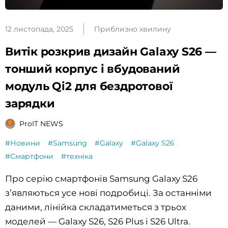
12 листопада, 2025
Приблизно хвилину
Витік розкрив дизайн Galaxy S26 —
тонший корпус і вбудований
модуль Qi2 для бездротової
зарядки
ProIT NEWS
#Новини
#Samsung
#Galaxy
#Galaxy S26
#Смартфони
#техніка
Про серію смартфонів Samsung Galaxy S26
з’являються усе нові подробиці. За останніми
даними, лінійка складатиметься з трьох
моделей — Galaxy S26, S26 Plus і S26 Ultra.