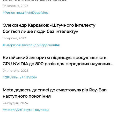
03 жовтня, 2023
#Ринок праці
#AI
#Deepfakes
Олександр Кардаков: «Штучного інтелекту
бояться лише люди без інтелекту»
11 серпня, 2023
#Інтервʼю
#Олександр Кардаков
#AI
Китайський алгоритм підвищує продуктивність
GPU NVIDIA до 800 разів для передових наукових
програм
04 лютого, 2025
#GPU
#Китай
#NVIDIA
Meta додасть дисплеї до смартокулярів Ray-Ban
наступного покоління
24 грудня, 2024
#Meta
#AR
#Розумні окуляри