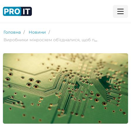
Головна
Новини
Виробники мікросхем об’єдналися, щоб протистояти Arm із RISC-V