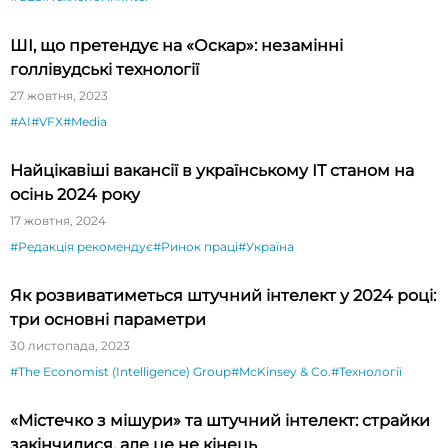
ШІ, що претендує на «Оскар»: незамінні
голлівудські технології
27 жовтня, 2023
#AI
#VFX
#Media
Найцікавіші вакансії в українському ІТ станом на
осінь 2024 року
17 жовтня, 2024
#Редакція рекомендує
#Ринок праці
#Україна
Як розвиватиметься штучний інтелект у 2024 році:
три основні параметри
30 листопада, 2023
#The Economist (Intelligence) Group
#McKinsey & Co.
#Технології
«Містечко з мішури» та штучний інтелект: страйки
закінчилися, але це не кінець