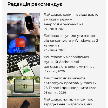
Редакція рекомендує
Лайфхаки: коли і навіщо варто
вмикати режим
енергозбереження на
смартфоні
29 квітня, 2026
Лайфхак: як увімкнути захист
від ransomware у Windows за 2
хвилини
22 квітня, 2026
Лайфхаки: 5 маловідомих
функцій Android, які
допомагають економити час
15 квітня, 2026
Лайфхаки: як вимкнути
автозапуск програм у macOS
26 Tahoe і пришвидшити Mac
08 квітня, 2026
Лайфхаки: чотири міфи про
заряджання смартфона, які