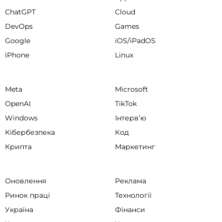
ChatGPT
Cloud
DevOps
Games
Google
iOS/iPadOS
iPhone
Linux
Meta
Microsoft
OpenAI
TikTok
Windows
Інтервʼю
Кібербезпека
Код
Крипта
Маркетинг
Оновлення
Реклама
Ринок праці
Технології
Україна
Фінанси