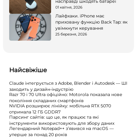
насправді шкодять батареї
01 квітня, 2026
Лайфхаки. iPhone має
приховану функцію Back Tap: як
увімкнути керування
25 березня, 2026
Найсвіжіше
Claude інтегрується з Adobe, Blender і Autodesk — ШІ
заходить у дизайн-індустрію
Razr 70 і 70 Ultra офіційно: Motorola показала нове
покоління складаних смартфонів
NVIDIA розширює лінійку: мобільна RTX 5070
отримала 12 ГБ GDDR7
Парсинг сайтів: що це, як працює та які
інструменти використовують для збору даних
Легендарний Notepad++ з’явився на macOS —
уперше за понад 20 років