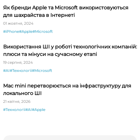
Як бренди Apple та Microsoft використовуються
для шахрайства в Інтернеті
01 жовтня, 2024
#iPhone
#Apple
#Microsoft
Використання ШІ у роботі технологічних компаній:
плюси та мінуси на сучасному етапі
19 серпня, 2024
#AI
#Технології
#Microsoft
Mac mini перетворюється на інфраструктуру для
локального ШІ
21 квітня, 2026
#Технології
#AI
#Apple