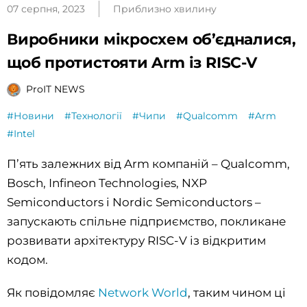
07 серпня, 2023
Приблизно хвилину
Виробники мікросхем об’єдналися,
щоб протистояти Arm із RISC-V
ProIT NEWS
#Новини
#Технології
#Чипи
#Qualcomm
#Arm
#Intel
П’ять залежних від Arm компаній – Qualcomm,
Bosch, Infineon Technologies, NXP
Semiconductors і Nordic Semiconductors –
запускають спільне підприємство, покликане
розвивати архітектуру RISC-V із відкритим
кодом.
Як повідомляє
Network World
, таким чином ці