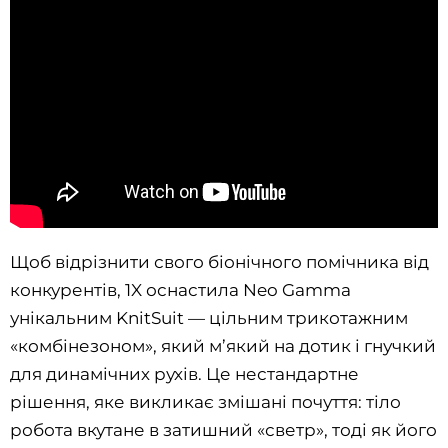
Щоб відрізнити свого біонічного помічника від
конкурентів, 1X оснастила Neo Gamma
унікальним KnitSuit — цільним трикотажним
«комбінезоном», який м’який на дотик і гнучкий
для динамічних рухів. Це нестандартне
рішення, яке викликає змішані почуття: тіло
робота вкутане в затишний «светр», тоді як його