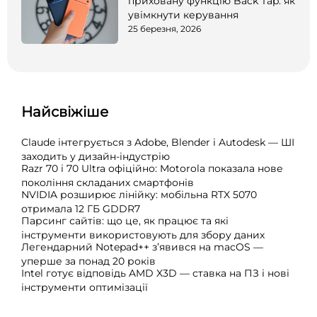
приховану функцію Back Tap: як
увімкнути керування
25 березня, 2026
Найсвіжіше
Claude інтегрується з Adobe, Blender і Autodesk — ШІ
заходить у дизайн-індустрію
Razr 70 і 70 Ultra офіційно: Motorola показала нове
покоління складаних смартфонів
NVIDIA розширює лінійку: мобільна RTX 5070
отримала 12 ГБ GDDR7
Парсинг сайтів: що це, як працює та які
інструменти використовують для збору даних
Легендарний Notepad++ з’явився на macOS —
уперше за понад 20 років
Intel готує відповідь AMD X3D — ставка на ПЗ і нові
інструменти оптимізації