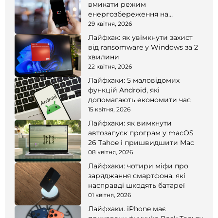
вмикати режим
енергозбереження на
смартфоні
29 квітня, 2026
Лайфхак: як увімкнути захист
від ransomware у Windows за 2
хвилини
22 квітня, 2026
Лайфхаки: 5 маловідомих
функцій Android, які
допомагають економити час
15 квітня, 2026
Лайфхаки: як вимкнути
автозапуск програм у macOS
26 Tahoe і пришвидшити Mac
08 квітня, 2026
Лайфхаки: чотири міфи про
заряджання смартфона, які
насправді шкодять батареї
01 квітня, 2026
Лайфхаки. iPhone має