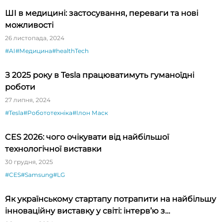
ШІ в медицині: застосування, переваги та нові
можливості
26 листопада, 2024
#AI
#Медицина
#healthTech
З 2025 року в Tesla працюватимуть гуманоїдні
роботи
27 липня, 2024
#Tesla
#Робототехніка
#Ілон Маск
CES 2026: чого очікувати від найбільшої
технологічної виставки
30 грудня, 2025
#CES
#Samsung
#LG
Як українському стартапу потрапити на найбільшу
інноваційну виставку у світі: інтерв’ю з