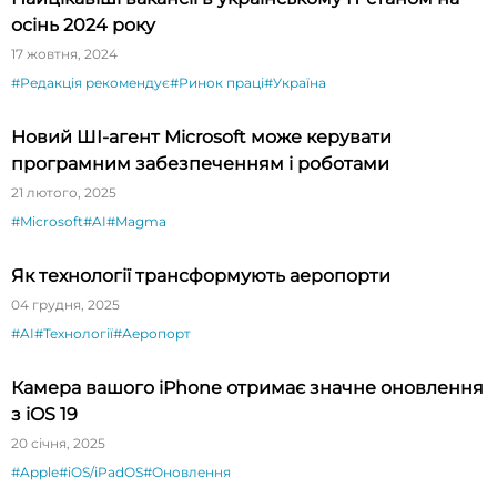
осінь 2024 року
17 жовтня, 2024
#Редакція рекомендує
#Ринок праці
#Україна
Новий ШІ-агент Microsoft може керувати
програмним забезпеченням і роботами
21 лютого, 2025
#Microsoft
#AI
#Magma
Як технології трансформують аеропорти
04 грудня, 2025
#AI
#Технології
#Аеропорт
Камера вашого iPhone отримає значне оновлення
з iOS 19
20 січня, 2025
#Apple
#iOS/iPadOS
#Оновлення