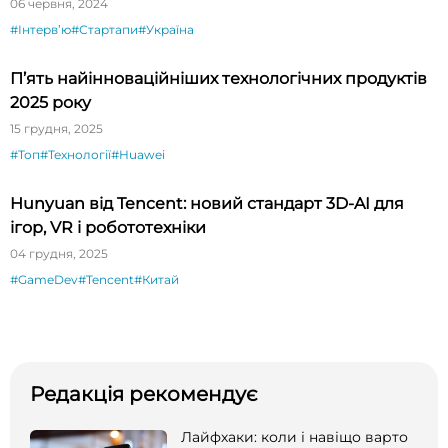
президентом CES Гері Шапіро
06 червня, 2024
#Інтервʼю
#Стартапи
#Україна
П’ять найінноваційніших технологічних продуктів
2025 року
15 грудня, 2025
#Топ
#Технології
#Huawei
Hunyuan від Tencent: новий стандарт 3D-AI для
ігор, VR і робототехніки
04 грудня, 2025
#GameDev
#Tencent
#Китай
Редакція рекомендує
Лайфхаки: коли і навіщо варто