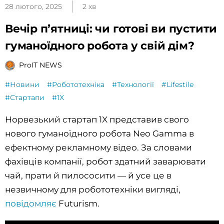
28 лютого, 2025
2 хв
Вечір пʼятниці: чи готові ви пустити
гуманоїдного робота у свій дім?
ProIT NEWS
#Новини
#Робототехніка
#Технології
#Lifestile
#Стартапи
#1X
Норвезький стартап 1X представив свого
нового гуманоїдного робота Neo Gamma в
ефектному рекламному відео. За словами
фахівців компанії, робот здатний заварювати
чай, прати й пилососити — й усе це в
незвичному для робототехніки вигляді,
повідомляє
Futurism.