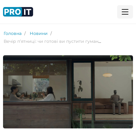
Головна
Новини
Вечір пʼятниці: чи готові ви пустити гуманоїдного робота у свій дім?