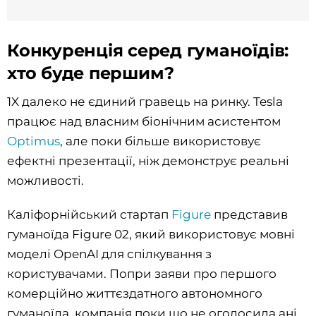
Конкуренція серед гуманоїдів:
хто буде першим?
1X далеко не єдиний гравець на ринку. Tesla
працює над власним біонічним асистентом
Optimus
, але поки більше використовує
ефектні презентації, ніж демонструє реальні
можливості.
Каліфорнійський стартап
Figure
представив
гуманоїда Figure 02, який використовує мовні
моделі OpenAI для спілкування з
користувачами. Попри заяви про першого
комерційно життєздатного автономного
гуманоїда, компанія поки що не оголосила ані