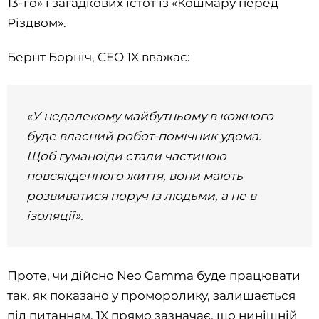
13-го» і загадкових істот із «Кошмару перед
Різдвом».
Бернт Борніч, CEO 1X вважає:
«У недалекому майбутньому в кожного
буде власний робот-помічник удома.
Щоб гуманоїди стали частиною
повсякденного життя, вони мають
розвиватися поруч із людьми, а не в
ізоляції».
Проте, чи дійсно Neo Gamma буде працювати
так, як показано у проморолику, залишається
під питанням. 1X прямо зазначає, що нинішній