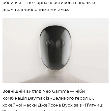
обличчя — це чорна пластикова панель із
двома заглибленими «очима».
Зовнішній вигляд Neo Gamma — ніби
комбінація Baymax із «Великого героя 6»,
хокейної маски Джейсона Вурхіза з «П’ятниці