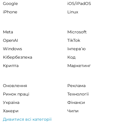
Google
iOS/iPadOS
iPhone
Linux
Meta
Microsoft
OpenAI
TikTok
Windows
Інтервʼю
Кібербезпека
Код
Крипта
Маркетинг
Оновлення
Реклама
Ринок праці
Технології
Україна
Фінанси
Хакери
Чипи
Дивитися всі категорії