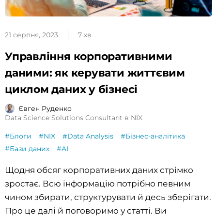
21 серпня, 2023
7 хв
Управління корпоративними
даними: як керувати життєвим
циклом даних у бізнесі
Євген Руденко
Data Science Solutions Consultant в NIX
#Блоги
#NIX
#Data Analysis
#Бізнес-аналітика
#Бази даних
#AI
Щодня обсяг корпоративних даних стрімко
зростає. Всю інформацію потрібно певним
чином збирати, структурувати й десь зберігати.
Про це далі й поговоримо у статті. Ви