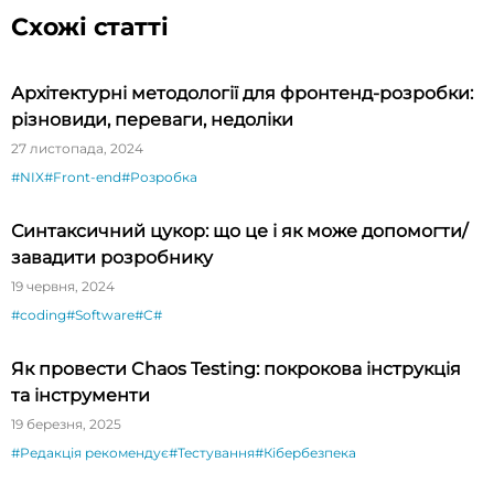
Схожі статті
Архітектурні методології для фронтенд-розробки:
різновиди, переваги, недоліки
27 листопада, 2024
#NIX
#Front-end
#Розробка
Синтаксичний цукор: що це і як може допомогти/
завадити розробнику
19 червня, 2024
#coding
#Software
#C#
Як провести Chaos Testing: покрокова інструкція
та інструменти
19 березня, 2025
#Редакція рекомендує
#Тестування
#Кібербезпека