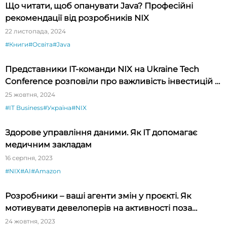
Що читати, щоб опанувати Java? Професійні
рекомендації від розробників NIX
22 листопада, 2024
#Книги
#Освіта
#Java
Представники IT-команди NIX на Ukraine Tech
Conference розповіли про важливість інвестицій у
MilTech
25 жовтня, 2024
#IT Business
#Україна
#NIX
Здорове управління даними. Як ІТ допомагає
медичним закладам
16 серпня, 2023
#NIX
#AI
#Amazon
Розробники – ваші агенти змін у проєкті. Як
мотивувати девелоперів на активності поза
межами розробки
24 жовтня, 2023