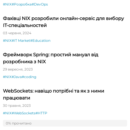
#NIX
#Розробка
#DevOps
Фахівці NIX розробили онлайн-сервіс для вибору
ІТ-спеціальностей
03 червня, 2024
#NIX
#IT Market
#Education
Фреймворк Spring: простий мануал від
розробника з NIX
29 вересня, 2023
#NIX
#Java
#coding
WebSockets: навіщо потрібні та як з ними
працювати
30 травня, 2023
#NIX
#WebSockets
#HTTP
0% прочитано
0%
Пагінація нескінченного списку записів у