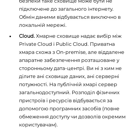
безпеки таке сховище може бути не
підключене до загального інтернету.
Обмін даними відбувається виключно в
локальній мережі.
Cloud.
Хмарне сховище надає вибір між
Private Cloud і Public Cloud. Приватна
хмара схожа з On-premise, але віддалене
апаратне забезпечення розташоване у
сторонньому дата-центрі. Ви ні з ким не
ділите ані сховище даних, ані серверні
потужності. На публічній хмарі сервер
загальнодоступний. Розподіл фізичних
пристроїв і ресурсів відбувається за
допомогою програмних засобів (повне
обмеження доступу чи дозволів окремим
користувачам).