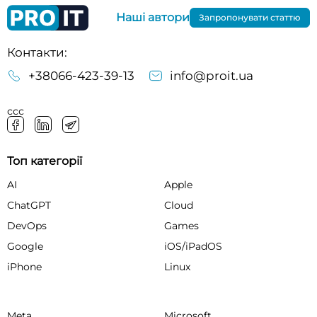
Наші автори
Запропонувати статтю
Контакти:
+38066-423-39-13
info@proit.ua
ссс
Топ категорії
AI
Apple
ChatGPT
Cloud
DevOps
Games
Google
iOS/iPadOS
iPhone
Linux
Meta
Microsoft