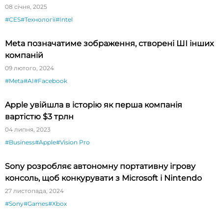
08 січня, 2025
#CES
#Технології
#Intel
Meta позначатиме зображення, створені ШІ інших
компаній
09 лютого, 2024
#Meta
#AI
#Facebook
Apple увійшла в історію як перша компанія
вартістю $3 трлн
04 липня, 2023
#Business
#Apple
#Vision Pro
Sony розробляє автономну портативну ігрову
консоль, щоб конкурувати з Microsoft і Nintendo
27 листопада, 2024
#Sony
#Games
#Xbox