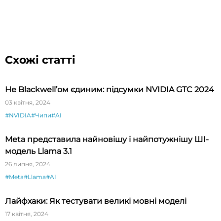
Схожі статті
Не Blackwell’ом єдиним: підсумки NVIDIA GTC 2024
03 квітня, 2024
#NVIDIA
#Чипи
#AI
Meta представила найновішу і найпотужнішу ШІ-
модель Llama 3.1
26 липня, 2024
#Meta
#Llama
#AI
Лайфхаки: Як тестувати великі мовні моделі
17 квітня, 2024