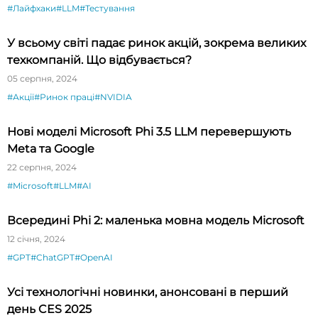
#Лайфхаки
#LLM
#Тестування
У всьому світі падає ринок акцій, зокрема великих
техкомпаній. Що відбувається?
05 серпня, 2024
#Акції
#Ринок праці
#NVIDIA
Нові моделі Microsoft Phi 3.5 LLM перевершують
Meta та Google
22 серпня, 2024
#Microsoft
#LLM
#AI
Всередині Phi 2: маленька мовна модель Microsoft
12 січня, 2024
#GPT
#ChatGPT
#OpenAI
Усі технологічні новинки, анонсовані в перший
день CES 2025