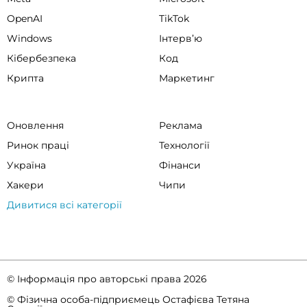
OpenAI
TikTok
Windows
Інтервʼю
Кібербезпека
Код
Крипта
Маркетинг
Оновлення
Реклама
Ринок праці
Технології
Україна
Фінанси
Хакери
Чипи
Дивитися всі категорії
© Інформація про авторські права 2026
© Фізична особа-підприємець Остафієва Тетяна