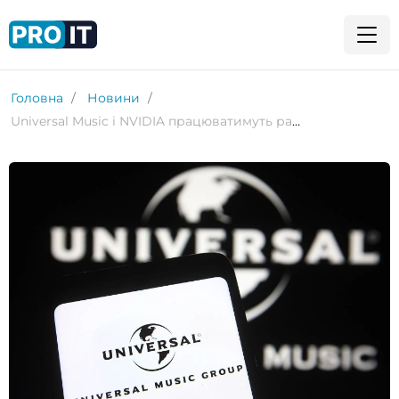
Головна
Новини
Universal Music і NVIDIA працюватимуть разом над музичним ШІ