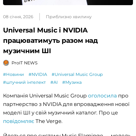
08 січня, 2026
Приблизно хвилину
Universal Music і NVIDIA
працюватимуть разом над
музичним ШІ
ProIT NEWS
#Новини
#NVIDIA
#Universal Music Group
#штучний інтелект
#AI
#Музика
Компанія Universal Music Group
оголосила
про
партнерство з NVIDIA для впровадження нової
моделі ШІ у свій музичний каталог. Про це
повідомляє
The Verge.
Йдеться про систему Music Flamingo — модель