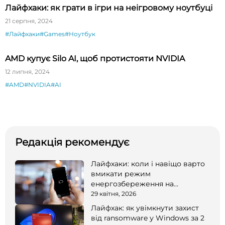
Лайфхаки: як грати в ігри на неігровому ноутбуці
21 серпня, 2024
#Лайфхаки
#Games
#Ноутбук
AMD купує Silo AI, щоб протистояти NVIDIA
12 липня, 2024
#AMD
#NVIDIA
#AI
Редакція рекомендує
Лайфхаки: коли і навіщо варто
вмикати режим
енергозбереження на
смартфоні
29 квітня, 2026
Лайфхак: як увімкнути захист
від ransomware у Windows за 2