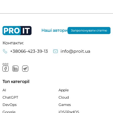
Наші автори
Запропонувати статтю
Контакти:
+38066-423-39-13
info@proit.ua
ссс
Топ категорії
AI
Apple
ChatGPT
Cloud
DevOps
Games
Google
iOS/iPadOS