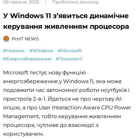
06 червня, 2025
Приблизно хвилину
У Windows 11 зʼявиться динамічне
керування живленням процесора
ProIT NEWS
#Новини
#Windows
#Microsoft
#Енергозбереження
#Технології
Microsoft тестує нову функцію
енергозбереження у Windows 11, яка може
подовжити час автономної роботи ноутбуків і
пристроїв 2-в-1. Йдеться не про чергову AI-
опцію, а про User Interaction-Aware CPU Power
Management, тобто керування живленням
процесора, чутливе до взаємодії з
користувачем.