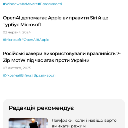
#Windows
#VMware
#Вразливості
OpenAI допомагає Apple виправити Siri й це
турбує Microsoft
02 червня, 2024
#Microsoft
#OpenAI
#Apple
Російські хакери використовували вразливість 7-
Zip MotW під час атак проти України
07 лютого, 2025
#Україна
#Війна
#Вразливості
Редакція рекомендує
Лайфхаки: коли і навіщо варто
вмикати режим