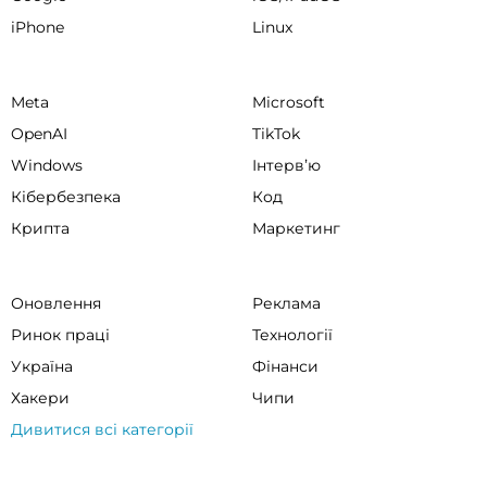
iPhone
Linux
Meta
Microsoft
OpenAI
TikTok
Windows
Інтервʼю
Кібербезпека
Код
Крипта
Маркетинг
Оновлення
Реклама
Ринок праці
Технології
Україна
Фінанси
Хакери
Чипи
Дивитися всі категорії