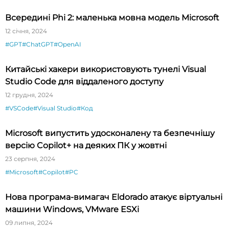
Всередині Phi 2: маленька мовна модель Microsoft
12 січня, 2024
#GPT
#ChatGPT
#OpenAI
Китайські хакери використовують тунелі Visual
Studio Code для віддаленого доступу
12 грудня, 2024
#VSCode
#Visual Studio
#Код
Microsoft випустить удосконалену та безпечнішу
версію Copilot+ на деяких ПК у жовтні
23 серпня, 2024
#Microsoft
#Copilot
#PC
Нова програма-вимагач Eldorado атакує віртуальні
машини Windows, VMware ESXi
09 липня, 2024