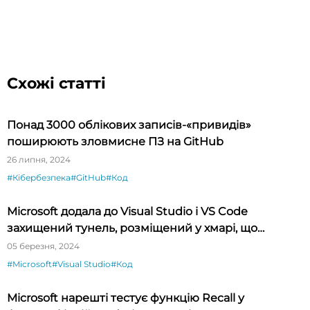
Схожі статті
Понад 3000 облікових записів-«привидів»
поширюють зловмисне ПЗ на GitHub
26 липня, 2024
#Кібербезпека
#GitHub
#Код
Microsoft додала до Visual Studio і VS Code
захищений тунель, розміщений у хмарі, що
спрощує тестування API
05 березня, 2024
#Microsoft
#Visual Studio
#Код
Microsoft нарешті тестує функцію Recall у