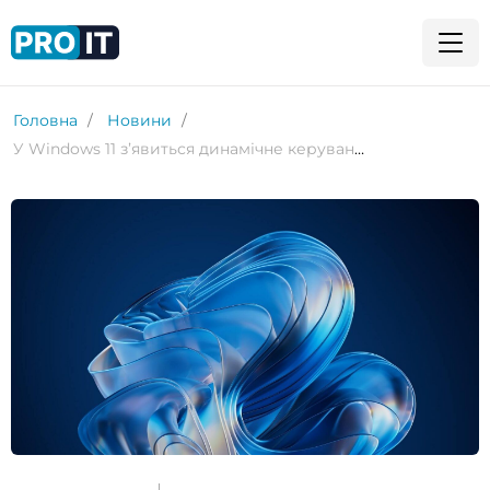
Головна
Новини
У Windows 11 зʼявиться динамічне керування живленням процесора