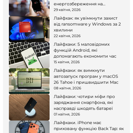
енергозбереження на
смартфоні
29 квітня, 2026
Лайфхак: як увімкнути захист
від ransomware у Windows за 2
хвилини
22 квітня, 2026
Лайфхаки: 5 маловідомих
функцій Android, які
допомагають економити час
15 квітня, 2026
Лайфхаки: як вимкнути
автозапуск програм у macOS
26 Tahoe і пришвидшити Mac
08 квітня, 2026
Лайфхаки: чотири міфи про
заряджання смартфона, які
насправді шкодять батареї
01 квітня, 2026
Лайфхаки. iPhone має
приховану функцію Back Tap: як