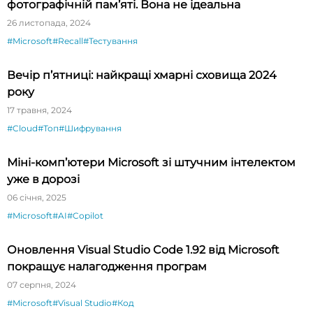
фотографічній пам’яті. Вона не ідеальна
26 листопада, 2024
#Microsoft
#Recall
#Тестування
Вечір п’ятниці: найкращі хмарні сховища 2024
року
17 травня, 2024
#Cloud
#Топ
#Шифрування
Міні-комп’ютери Microsoft зі штучним інтелектом
уже в дорозі
06 січня, 2025
#Microsoft
#AI
#Copilot
Оновлення Visual Studio Code 1.92 від Microsoft
покращує налагодження програм
07 серпня, 2024
#Microsoft
#Visual Studio
#Код