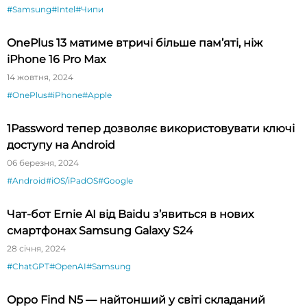
#Samsung
#Intel
#Чипи
OnePlus 13 матиме втричі більше пам’яті, ніж
iPhone 16 Pro Max
14 жовтня, 2024
#OnePlus
#iPhone
#Apple
1Password тепер дозволяє використовувати ключі
доступу на Android
06 березня, 2024
#Android
#iOS/iPadOS
#Google
Чат-бот Ernie AI від Baidu з’явиться в нових
смартфонах Samsung Galaxy S24
28 січня, 2024
#ChatGPT
#OpenAI
#Samsung
Oppo Find N5 — найтонший у світі складаний