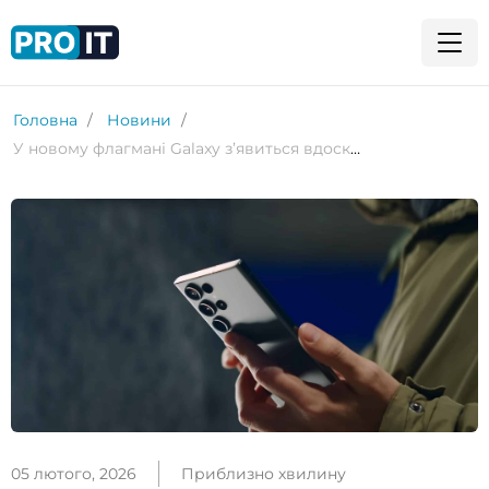
Головна
Новини
У новому флагмані Galaxy з’явиться вдосконалене розпізнавання обличчя
05 лютого, 2026
Приблизно хвилину