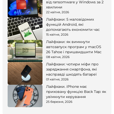
від ransomware у Windows за 2
хвилини
22 квітня, 2026
Лайфхаки: 5 маловідомих
функцій Android, які
допомагають економити час
15 квітня, 2026
Лайфхаки: як вимкнути
автозапуск програм у macOS
26 Tahoe і пришвидшити Mac
08 квітня, 2026
Лайфхаки: чотири міфи про
заряджання смартфона, які
насправді шкодять батареї
01 квітня, 2026
Лайфхаки. iPhone має
приховану функцію Back Tap: як
увімкнути керування
25 березня, 2026