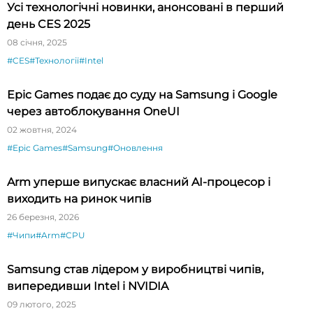
Усі технологічні новинки, анонсовані в перший
день CES 2025
08 січня, 2025
#CES
#Технології
#Intel
Epic Games подає до суду на Samsung і Google
через автоблокування OneUI
02 жовтня, 2024
#Epic Games
#Samsung
#Оновлення
Arm уперше випускає власний AI-процесор і
виходить на ринок чипів
26 березня, 2026
#Чипи
#Arm
#CPU
Samsung став лідером у виробництві чипів,
випередивши Intel і NVIDIA
09 лютого, 2025