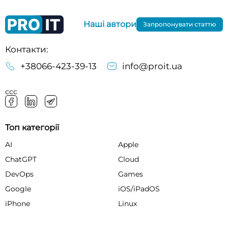
Наші автори
Запропонувати статтю
Контакти:
+38066-423-39-13
info@proit.ua
ссс
Топ категорії
AI
Apple
ChatGPT
Cloud
DevOps
Games
Google
iOS/iPadOS
iPhone
Linux