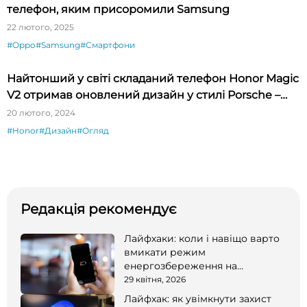
телефон, яким присоромили Samsung
22 лютого, 2025
#Oppo
#Samsung
#Смартфони
Найтонший у світі складаний телефон Honor Magic
V2 отримав оновлений дизайн у стилі Porsche –
огляд
20 лютого, 2024
#Honor
#Дизайн
#Огляд
Редакція рекомендує
Лайфхаки: коли і навіщо варто
вмикати режим
енергозбереження на
смартфоні
29 квітня, 2026
Лайфхак: як увімкнути захист