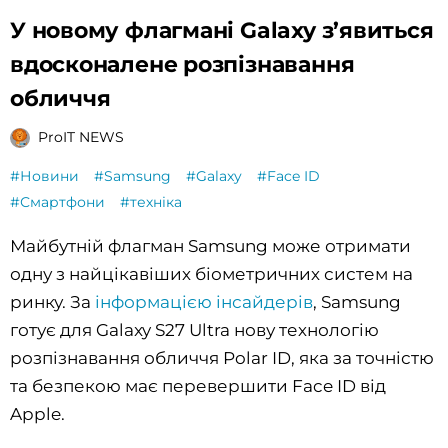
У новому флагмані Galaxy з’явиться
вдосконалене розпізнавання
обличчя
ProIT NEWS
#Новини
#Samsung
#Galaxy
#Face ID
#Смартфони
#техніка
Майбутній флагман Samsung може отримати
одну з найцікавіших біометричних систем на
ринку. За
інформацією інсайдерів
, Samsung
готує для Galaxy S27 Ultra нову технологію
розпізнавання обличчя Polar ID, яка за точністю
та безпекою має перевершити Face ID від
Apple.