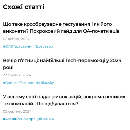
Схожі статті
Що таке кросбраузерне тестування і як його
виконати? Покроковий гайд для QA-початківців
02 квітня, 2024
#QA
#Тестування
#Браузери
Вечір п’ятниці: найбільші Tech-переможці у 2024
році
27 грудня, 2024
#Games
#Технології
#Bluesky
У всьому світі падає ринок акцій, зокрема великих
техкомпаній. Що відбувається?
05 серпня, 2024
#Акції
#Ринок праці
#NVIDIA