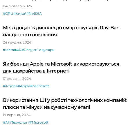
програм
04 лютого, 2025
#GPU
#Китай
#NVIDIA
Meta додасть дисплеї до смартокулярів Ray-Ban
наступного покоління
24 грудня, 2024
#Meta
#AR
#Розумні окуляри
Як бренди Apple та Microsoft використовуються
для шахрайства в Інтернеті
01 жовтня, 2024
#iPhone
#Apple
#Microsoft
Використання ШІ у роботі технологічних компаній:
плюси та мінуси на сучасному етапі
19 серпня, 2024
#AI
#Технології
#Microsoft