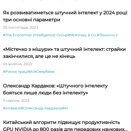
Як розвиватиметься штучний інтелект у 2024 році:
три основні параметри
30 листопада, 2023
#The Economist (Intelligence) Group
#McKinsey & Co.
#Технології
«Містечко з мішури» та штучний інтелект: страйки
закінчилися, але це не кінець
03 жовтня, 2023
#Ринок праці
#AI
#Deepfakes
Олександр Кардаков: «Штучного інтелекту
бояться лише люди без інтелекту»
11 серпня, 2023
#Інтервʼю
#Олександр Кардаков
#AI
Китайський алгоритм підвищує продуктивність
GPU NVIDIA до 800 разів для передових наукових