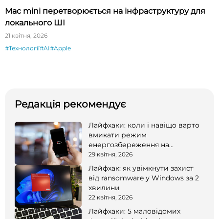
Mac mini перетворюється на інфраструктуру для
локального ШІ
21 квітня, 2026
#Технології
#AI
#Apple
Редакція рекомендує
Лайфхаки: коли і навіщо варто
вмикати режим
енергозбереження на
смартфоні
29 квітня, 2026
Лайфхак: як увімкнути захист
від ransomware у Windows за 2
хвилини
22 квітня, 2026
Лайфхаки: 5 маловідомих