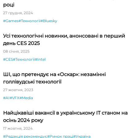
році
27 грудня, 2024
#Games
#Технології
#Bluesky
Усі технологічні новинки, анонсовані в перший
день CES 2025
08 січня, 2025
#CES
#Технології
#Intel
ШІ, що претендує на «Оскар»: незамінні
голлівудські технології
27 жовтня, 2023
#AI
#VFX
#Media
Найцікавіші вакансії в українському ІТ станом на
осінь 2024 року
17 жовтня, 2024
#Редакція рекомендує
#Ринок праці
#Україна