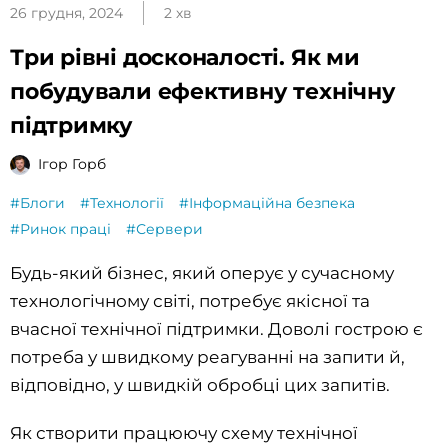
26 грудня, 2024
2 хв
Три рівні досконалості. Як ми
побудували ефективну технічну
підтримку
Ігор Горб
#Блоги
#Технології
#Інформаційна безпека
#Ринок праці
#Сервери
Будь-який бізнес, який оперує у сучасному
технологічному світі, потребує якісної та
вчасної технічної підтримки. Доволі гострою є
потреба у швидкому реагуванні на запити й,
відповідно, у швидкій обробці цих запитів.
Як створити працюючу схему технічної