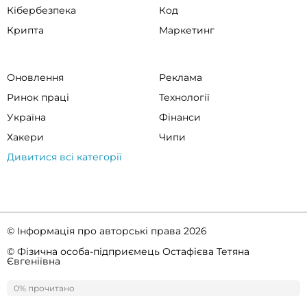
Кібербезпека
Код
Крипта
Маркетинг
Оновлення
Реклама
Ринок праці
Технології
Україна
Фінанси
Хакери
Чипи
Дивитися всі категорії
© Інформація про авторські права 2026
© Фізична особа-підприємець Остафієва Тетяна
Євгеніївна
Правила спільноти
Політика конфіденційності
0% прочитано
0%
прочитано