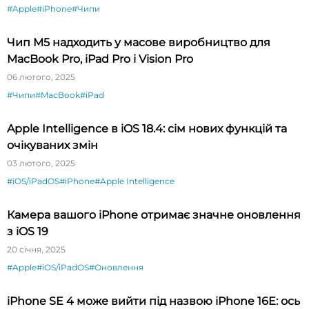
#Apple
#iPhone
#Чипи
Чип M5 надходить у масове виробництво для
MacBook Pro, iPad Pro і Vision Pro
06 лютого, 2025
#Чипи
#MacBook
#iPad
Apple Intelligence в iOS 18.4: сім нових функцій та
очікуваних змін
03 лютого, 2025
#iOS/iPadOS
#iPhone
#Apple Intelligence
Камера вашого iPhone отримає значне оновлення
з iOS 19
20 січня, 2025
#Apple
#iOS/iPadOS
#Оновлення
iPhone SE 4 може вийти під назвою iPhone 16E: ось