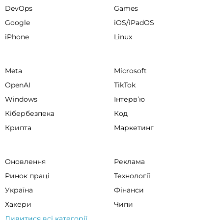
DevOps
Games
Google
iOS/iPadOS
iPhone
Linux
Meta
Microsoft
OpenAI
TikTok
Windows
Інтервʼю
Кібербезпека
Код
Крипта
Маркетинг
Оновлення
Реклама
Ринок праці
Технології
Україна
Фінанси
Хакери
Чипи
Дивитися всі категорії