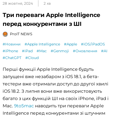
28 жовтня, 2024
2 хв
Три переваги Apple Intelligence
перед конкурентами з ШІ
ProIT NEWS
#Новини
#Apple Intelligence
#Apple
#iOS/iPadOS
#iPhone
#iPad
#Mac
#Genmoji
#Оновлення
#AI
#ChatGPT
#Cloud
Перші функції Apple Intelligence будуть
запущені вже незабаром з iOS 18.1, а бета-
тестери вже отримали доступ до другої хвилі
iOS 18.2. З липня вони вже використовують
багато з цих функцій ШІ на своїх iPhone, iPad і
Mac.
9to5mac
наводить три переваги Apple
Intelligence перед конкурентами зі штучним