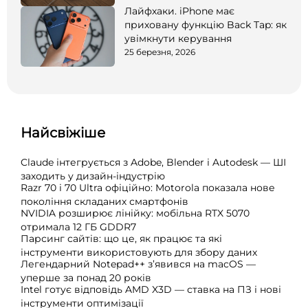
Лайфхаки. iPhone має
приховану функцію Back Tap: як
увімкнути керування
25 березня, 2026
Найсвіжіше
Claude інтегрується з Adobe, Blender і Autodesk — ШІ
заходить у дизайн-індустрію
Razr 70 і 70 Ultra офіційно: Motorola показала нове
покоління складаних смартфонів
NVIDIA розширює лінійку: мобільна RTX 5070
отримала 12 ГБ GDDR7
Парсинг сайтів: що це, як працює та які
інструменти використовують для збору даних
Легендарний Notepad++ з’явився на macOS —
уперше за понад 20 років
Intel готує відповідь AMD X3D — ставка на ПЗ і нові
інструменти оптимізації