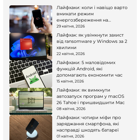
Лайфхаки: коли і навіщо варто
вмикати режим
енергозбереження на
смартфоні
29 квітня, 2026
Лайфхак: як увімкнути захист
від ransomware у Windows за 2
хвилини
22 квітня, 2026
Лайфхаки: 5 маловідомих
функцій Android, які
допомагають економити час
15 квітня, 2026
Лайфхаки: як вимкнути
автозапуск програм у macOS
26 Tahoe і пришвидшити Mac
08 квітня, 2026
Лайфхаки: чотири міфи про
заряджання смартфона, які
насправді шкодять батареї
01 квітня, 2026