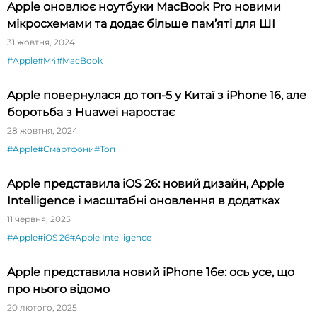
Apple оновлює ноутбуки MacBook Pro новими
мікросхемами та додає більше пам’яті для ШІ
31 жовтня, 2024
#Apple
#M4
#MacBook
Apple повернулася до топ-5 у Китаї з iPhone 16, але
боротьба з Huawei наростає
28 жовтня, 2024
#Apple
#Смартфони
#Топ
Apple представила iOS 26: новий дизайн, Apple
Intelligence і масштабні оновлення в додатках
11 червня, 2025
#Apple
#iOS 26
#Apple Intelligence
Apple представила новий iPhone 16e: ось усе, що
про нього відомо
20 лютого, 2025