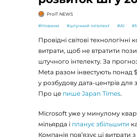
ProIT NEWS
#Новини
#штучний інтелект
#AI
#M
Провідні світові технологічні 
витрати, щоб не втратити позиц
штучного інтелекту. За прогноз
Meta разом інвестують понад $
у розбудову дата-центрів для
Про це
пише Japan Times
.
Microsoft уже у минулому квар
мільярда і
планує збільшити
ка
Компанія пов’язує ці витрати 