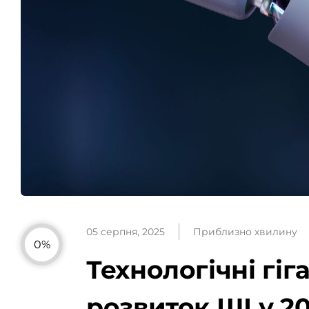
05 серпня, 2025
Приблизно хвилину
0%
Технологічні гі
розвиток ШІ у 20