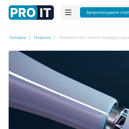
Запропонувати ста
Головна
Новини