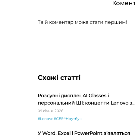
Комент
Твій коментар може стати першим!
Схожі статті
Розсувні дисплеї, AI Glasses і
персональний ШІ: концепти Lenovo з
CES 2026
09 січня, 2026
#Lenovo
#CES
#Ноутбук
У Word, Excel і PowerPoint з’являться