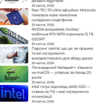
дизайн-індустрію
30 квітня, 2026
Razr 70 і 70 Ultra офіційно: Motorola
показала нове покоління
складаних смартфонів
30 квітня, 2026
NVIDIA розширює лінійку:
мобільна RTX 5070 отримала 12 ГБ
GDDR7
30 квітня, 2026
Парсинг сайтів: що це, як працює
та які інструменти
використовують для збору даних
30 квітня, 2026
Легендарний Notepad++ з’явився
на macOS — уперше за понад 20
років
30 квітня, 2026
Intel готує відповідь AMD X3D —
ставка на ПЗ і нові інструменти
оптимізації
30 квітня, 2026