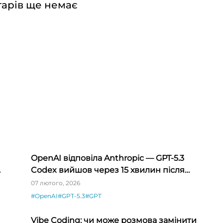
арів ще немає
OpenAI відповіла Anthropic — GPT-5.3
Codex вийшов через 15 хвилин після
Opus 4.6
07 лютого, 2026
#OpenAI
#GPT-5.3
#GPT
Vibe Coding: чи може розмова замінити