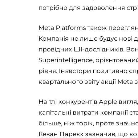
потрібно для задоволення стрі
Meta Platforms також переглян
Компанія не лише будує нові 
провідних ШІ-дослідників. Во
Superintelligence, орієнтова
рівня. Інвестори позитивно сп
квартального звіту акції Meta
На тлі конкурентів Apple вигля
капітальні витрати компанії с
більше, ніж торік, проте значн
Кеван Парекх зазначив, що ком