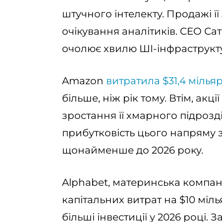
штучного інтелекту. Продажі ї
очікування аналітиків. CEO Са
очолює хвилю ШІ-інфраструкт
Amazon
витратила $31,4 мілья
більше, ніж рік тому. Втім, акц
зростання її хмарного підрозд
прибутковість цього напряму 
щонайменше до 2026 року.
Alphabet, материнська компан
капітальних витрат на $10 міль
більші інвестиції у 2026 році. 