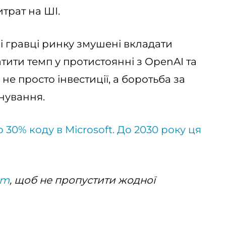
трат на ШІ.
і гравці ринку змушені вкладати
тити темп у протистоянні з OpenAI та
е просто інвестиції, а боротьба за
нування.
 30% коду в Microsoft. До 2030 року ця
am
, щоб не пропустити жодної