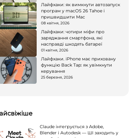
Лайфхаки: як вимкнути автозапуск
програм у macOS 26 Tahoe і
пришвидшити Mac
08 квітня, 2026
Лайфхаки: чотири міфи про
заряджання смартфона, які
насправді шкодять батареї
01 квітня, 2026
Лайфхаки. iPhone має приховану
функцію Back Tap: як увімкнути
керування
25 березня, 2026
айсвіжіше
Claude інтегрується з Adobe,
Blender і Autodesk — ШІ заходить у