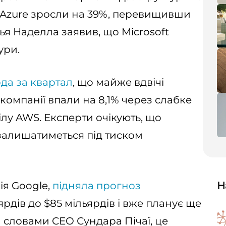
ї Azure зросли на 39%, перевищивши
тья Наделла заявив, що Microsoft
ури.
рда за квартал
, що майже вдвічі
ії компанії впали на 8,1% через слабке
ілу AWS. Експерти очікують, що
залишатиметься під тиском
ія Google,
підняла прогноз
Н
ярдів до $85 мільярдів і вже планує ще
За словами CEO Сундара Пічаї, це