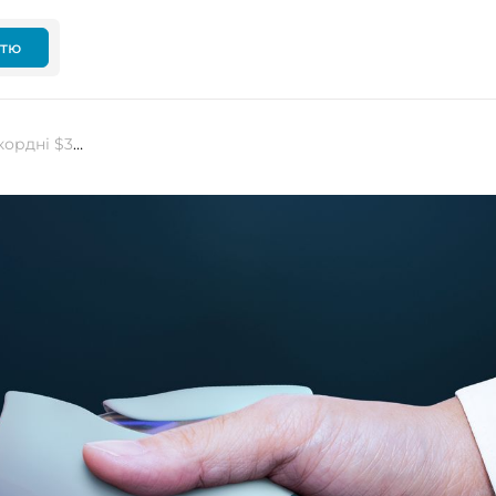
ттю
Технологічні гіганти вкладуть рекордні $344 мільярди в розвиток ШІ у 2025 році