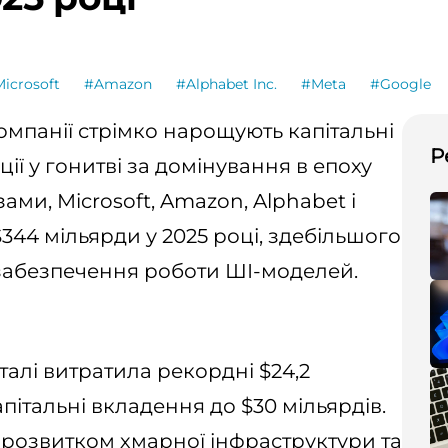
icrosoft
#Amazon
#Alphabet Inc.
#Meta
#Google
компанії стрімко нарощують капітальні
Р
ії у гонитві за домінування в епоху
ами, Microsoft, Amazon, Alphabet і
344 мільярди у 2025 році, здебільшого
 забезпечення роботи ШІ-моделей.
талі витратила рекордні $24,2
пітальні вкладення до $30 мільярдів.
з розвитком хмарної інфраструктури та