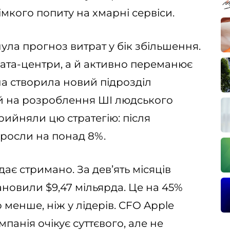
мкого попиту на хмарні сервіси.
ула прогноз витрат у бік збільшення.
дата-центри, а й активно переманює
на створила новий підрозділ
ний на розроблення ШІ людського
рийняли цю стратегію: після
 зросли на понад 8%.
дає стримано. За дев’ять місяців
тановили $9,47 мільярда. Це на 45%
о менше, ніж у лідерів. CFO Apple
панія очікує суттєвого, але не