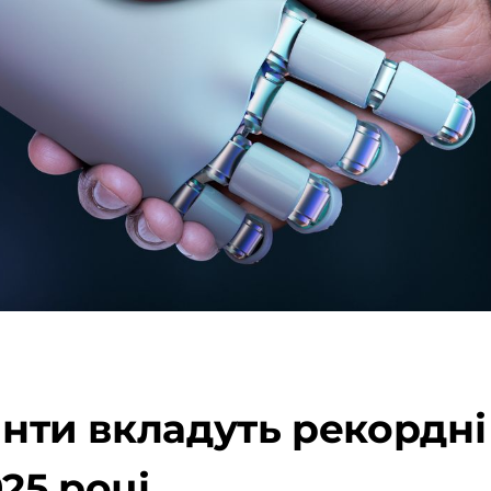
ганти вкладуть рекордні
25 році