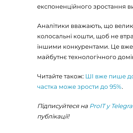
експоненційного зростання ви
Аналітики вважають, що велик
колосальні кошти, щоб не втра
іншими конкурентами. Це вже н
майбутнє технологічного домі
Читайте також:
ШІ вже пише до
частка може зрости до 95%
.
Підписуйтеся на
ProIT у Telegr
публікації!