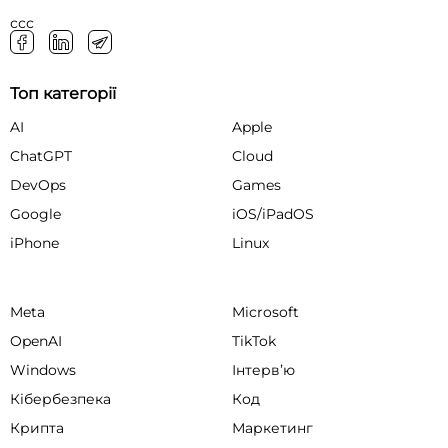
ссс
Топ категорії
AI
Apple
ChatGPT
Cloud
DevOps
Games
Google
iOS/iPadOS
iPhone
Linux
Meta
Microsoft
OpenAI
TikTok
Windows
Інтервʼю
Кібербезпека
Код
Крипта
Маркетинг