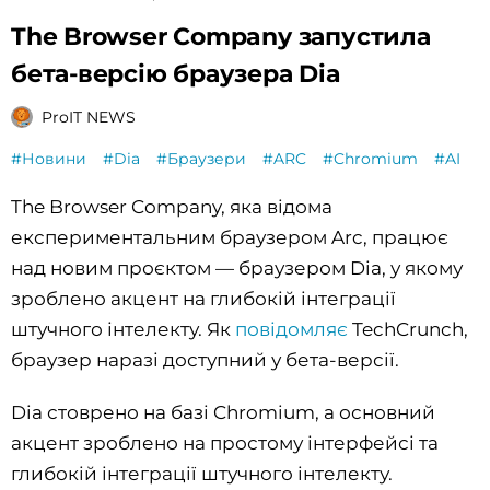
The Browser Company запустила
бета-версію браузера Dia
ProIT NEWS
#Новини
#Dia
#Браузери
#ARC
#Chromium
#AI
The Browser Company, яка відома
експериментальним браузером Arc, працює
над новим проєктом — браузером Dia, у якому
зроблено акцент на глибокій інтеграції
штучного інтелекту. Як
повідомляє
TechCrunch,
браузер наразі доступний у бета-версії.
Dia стоврено на базі Chromium, а основний
акцент зроблено на простому інтерфейсі та
глибокій інтеграції штучного інтелекту.