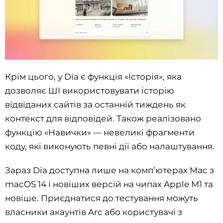
Крім цього, у Dia є функція «Історія», яка
дозволяє ШІ використовувати історію
відвіданих сайтів за останній тиждень як
контекст для відповідей. Також реалізовано
функцію «Навички» — невеликі фрагменти
коду, які виконують певні дії або налаштування.
Зараз Dia доступна лише на комп’ютерах Mac з
macOS 14 і новіших версій на чипах Apple M1 та
новіше. Приєднатися до тестування можуть
власники акаунтів Arc або користувачі з