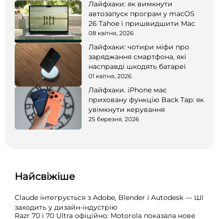
Лайфхаки: як вимкнути
автозапуск програм у macOS
26 Tahoe і пришвидшити Mac
08 квітня, 2026
Лайфхаки: чотири міфи про
заряджання смартфона, які
насправді шкодять батареї
01 квітня, 2026
Лайфхаки. iPhone має
приховану функцію Back Tap: як
увімкнути керування
25 березня, 2026
Найсвіжіше
Claude інтегрується з Adobe, Blender і Autodesk — ШІ
заходить у дизайн-індустрію
Razr 70 і 70 Ultra офіційно: Motorola показала нове