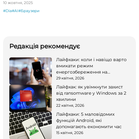
10 жовтня, 2025
#Dia
#AI
#Браузери
Редакція рекомендує
Лайфхаки: коли і навіщо варто
вмикати режим
енергозбереження на
смартфоні
29 квітня, 2026
Лайфхак: як увімкнути захист
від ransomware у Windows за 2
хвилини
22 квітня, 2026
Лайфхаки: 5 маловідомих
функцій Android, які
допомагають економити час
15 квітня, 2026