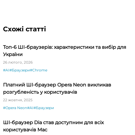
Схожі статті
Топ-6 ШІ-браузерів: характеристики та вибір для
України
26 лютого, 2026
#AI
#Браузери
#Chrome
Платний ШІ-браузер Opera Neon викликав
розгубленість у користувачів
22 жовтня, 2025
#Opera Neon
#AI
#Браузери
ШІ-браузер Dia став доступним для всіх
користувачів Mac