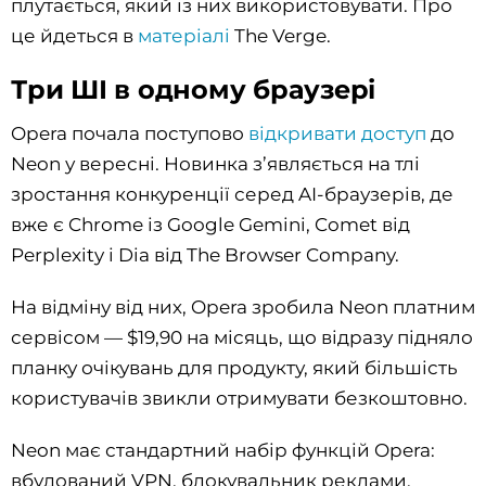
плутається, який із них використовувати. Про
це йдеться в
матеріалі
The Verge.
Три ШІ в одному браузері
Opera почала поступово
відкривати доступ
до
Neon у вересні. Новинка з’являється на тлі
зростання конкуренції серед AI-браузерів, де
вже є Chrome із Google Gemini, Comet від
Perplexity і Dia від The Browser Company.
На відміну від них, Opera зробила Neon платним
сервісом — $19,90 на місяць, що відразу підняло
планку очікувань для продукту, який більшість
користувачів звикли отримувати безкоштовно.
Neon має стандартний набір функцій Opera:
вбудований VPN, блокувальник реклами,