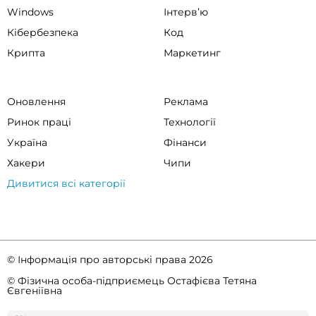
Windows
Інтервʼю
Кібербезпека
Код
Крипта
Маркетинг
Оновлення
Реклама
Ринок праці
Технології
Україна
Фінанси
Хакери
Чипи
Дивитися всі категорії
© Інформація про авторські права 2026
© Фізична особа-підприємець Остафієва Тетяна
Євгеніївна
Правила спільноти
Політика конфіденційності