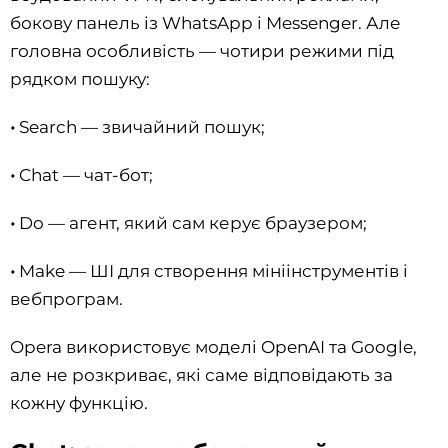
бокову панель із WhatsApp і Messenger. Але
головна особливість — чотири режими під
рядком пошуку:
•
Search — звичайний пошук;
•
Chat — чат-бот;
•
Do — агент, який сам керує браузером;
•
Make — ШІ для створення мініінструментів і
вебпрограм.
Opera використовує моделі OpenAI та Google,
але не розкриває, які саме відповідають за
кожну функцію.