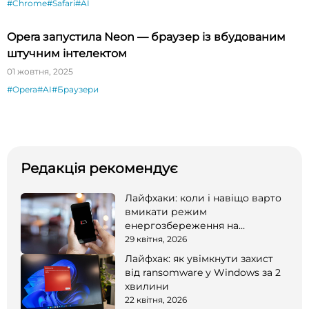
#Chrome
#Safari
#AI
Opera запустила Neon — браузер із вбудованим
штучним інтелектом
01 жовтня, 2025
#Opera
#AI
#Браузери
Редакція рекомендує
Лайфхаки: коли і навіщо варто
вмикати режим
енергозбереження на
смартфоні
29 квітня, 2026
Лайфхак: як увімкнути захист
від ransomware у Windows за 2
хвилини
22 квітня, 2026