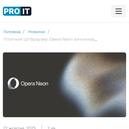
Головна
Новини
Платний ШІ-браузер Opera Neon викликав розгубленість у користувачів
22 жовтня, 2025
2 хв