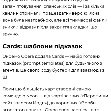
запам’ятовування іспанських слів — і за кілька
хвилин отримали працездатну версію. Хоча
вона була незграбною, але всі тимчасові файли
зникли відразу після закриття вкладки, що
зручно.
Cards: шаблони підказок
Окремо Opera додала Cards — набір готових
підказок (prompt templates) для будь-якого з
агентів. Це свого роду бустери для взаємодії з
ШІ.
Поки що більшість карт створені самою
командою Neon — від жартівливих («Перепиши
сайт голосом Йоди») до корисних («Зроби
агрегатор новин»). Opera сподівається, що з