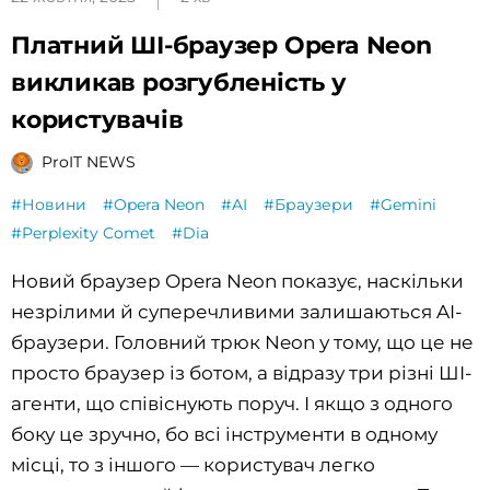
Платний ШІ-браузер Opera Neon
викликав розгубленість у
користувачів
ProIT NEWS
#Новини
#Opera Neon
#AI
#Браузери
#Gemini
#Perplexity Comet
#Dia
Новий браузер Opera Neon показує, наскільки
незрілими й суперечливими залишаються AI-
браузери. Головний трюк Neon у тому, що це не
просто браузер із ботом, а відразу три різні ШІ-
агенти, що співіснують поруч. І якщо з одного
боку це зручно, бо всі інструменти в одному
місці, то з іншого — користувач легко