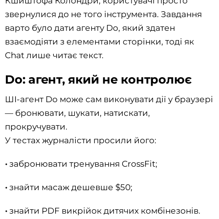
Кшиштофа Колондри, користувачі просто
звернулися до не того інструмента. Завдання
варто було дати агенту Do, який здатен
взаємодіяти з елементами сторінки, тоді як
Chat лише читає текст.
Do: агент, який не контролює
ШІ-агент Do може сам виконувати дії у браузері
— бронювати, шукати, натискати,
прокручувати.
У тестах журналісти просили його:
•
забронювати тренування CrossFit;
•
знайти масаж дешевше $50;
•
знайти PDF викрійок дитячих комбінезонів.