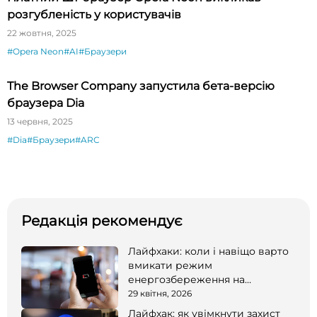
розгубленість у користувачів
22 жовтня, 2025
#Opera Neon
#AI
#Браузери
The Browser Company запустила бета-версію
браузера Dia
13 червня, 2025
#Dia
#Браузери
#ARC
Редакція рекомендує
Лайфхаки: коли і навіщо варто
вмикати режим
енергозбереження на
смартфоні
29 квітня, 2026
Лайфхак: як увімкнути захист