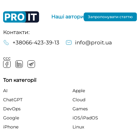
Наші автори
Запропонувати статтю
Контакти:
+38066-423-39-13
info@proit.ua
ссс
Топ категорії
AI
Apple
ChatGPT
Cloud
DevOps
Games
Google
iOS/iPadOS
iPhone
Linux