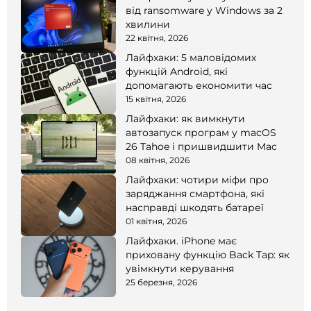
від ransomware у Windows за 2
хвилини
22 квітня, 2026
Лайфхаки: 5 маловідомих
функцій Android, які
допомагають економити час
15 квітня, 2026
Лайфхаки: як вимкнути
автозапуск програм у macOS
26 Tahoe і пришвидшити Mac
08 квітня, 2026
Лайфхаки: чотири міфи про
заряджання смартфона, які
насправді шкодять батареї
01 квітня, 2026
Лайфхаки. iPhone має
приховану функцію Back Tap: як
увімкнути керування
25 березня, 2026