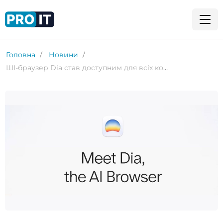
Головна
Новини
ШІ-браузер Dia став доступним для всіх користувачів Mac