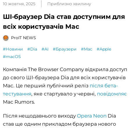
10 жовтня, 2025
Приблизно хвилину
ШІ-браузер Dia став доступним для
всіх користувачів Mac
ProIT NEWS
#Новини
#Dia
#AI
#Браузери
#Mac
#Apple
#macOS
Компанія The Browser Company відкрила доступ
до свого ШІ-браузера Dia для всіх користувачів
Mac. Це перший публічний реліз
після бета-
тестування
, яке стартувало у червні,
повідомляє
Mac Rumors.
Після нещодавнього виходу
Opera Neon
Dia
став ще одним прикладом браузера нового