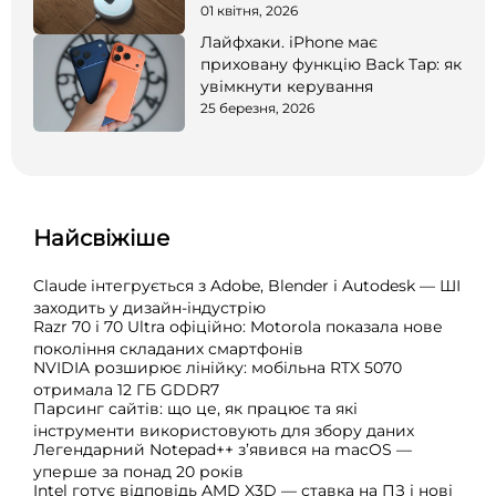
01 квітня, 2026
Лайфхаки. iPhone має
приховану функцію Back Tap: як
увімкнути керування
25 березня, 2026
Найсвіжіше
Claude інтегрується з Adobe, Blender і Autodesk — ШІ
заходить у дизайн-індустрію
Razr 70 і 70 Ultra офіційно: Motorola показала нове
покоління складаних смартфонів
NVIDIA розширює лінійку: мобільна RTX 5070
отримала 12 ГБ GDDR7
Парсинг сайтів: що це, як працює та які
інструменти використовують для збору даних
Легендарний Notepad++ з’явився на macOS —
уперше за понад 20 років
Intel готує відповідь AMD X3D — ставка на ПЗ і нові