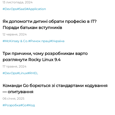
13 листопада, 2024
#DevOps
#SaaS
#Application
Як допомогти дитині обрати професію в ІТ?
Поради батькам вступників
12 червня, 2024
#McKinsey & Co.
#Ринок праці
#Україна
Три причини, чому розробникам варто
розглянути Rocky Linux 9.4
17 травня, 2024
#DevOps
#Linux
#RHEL
Команди Go борються зі стандартами кодування
— опитування
06 січня, 2025
#Розробка
#Go
#Код