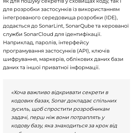
як для пошуку секретів у сховищах коду, так і
для розробки застосунків із використанням
інтегрованого середовища розробки (IDE),
додається до SonarLint, SonarQube та керованої
служби SonarCloud для ідентифікації.
Наприклад, паролів, інтерфейсу
програмування застосунків (API), ключів
шифрування, маркерів, облікових даних бази
даних та іншої приватної інформації.
«Хоча важливо відкривати секрети в
кодових базах, Sonar докладає спільних
зусиль, щоб спростити розробникам
задачі, перш ніж вони потраплять у
кодову базу, яка знаходиться за крок від