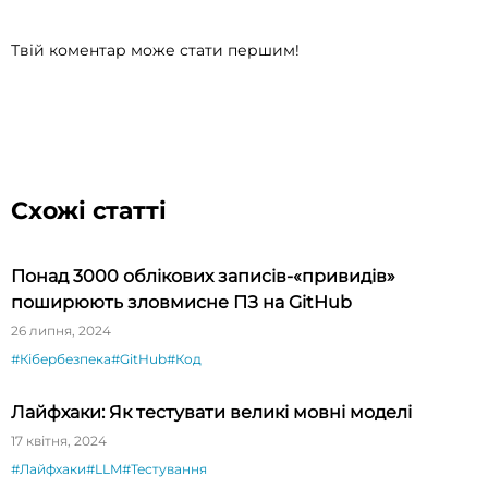
Твій коментар може стати першим!
Схожі статті
Понад 3000 облікових записів-«привидів»
поширюють зловмисне ПЗ на GitHub
26 липня, 2024
#Кібербезпека
#GitHub
#Код
Лайфхаки: Як тестувати великі мовні моделі
17 квітня, 2024
#Лайфхаки
#LLM
#Тестування