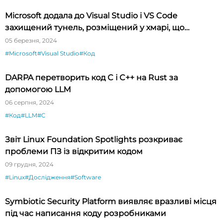
Microsoft додала до Visual Studio і VS Code
захищений тунель, розміщений у хмарі, що
спрощує тестування API
05 березня, 2024
#Microsoft
#Visual Studio
#Код
DARPA перетворить код C і C++ на Rust за
допомогою LLM
06 серпня, 2024
#Код
#LLM
#C
Звіт Linux Foundation Spotlights розкриває
проблеми ПЗ із відкритим кодом
09 грудня, 2024
#Linux
#Дослідження
#Software
Symbiotic Security Platform виявляє вразливі місця
під час написання коду розробниками