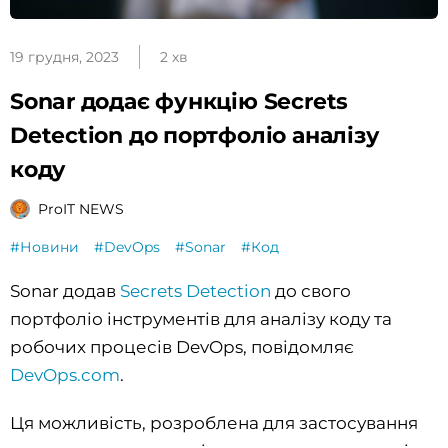
19 грудня, 2023
2 хв
Sonar додає функцію Secrets
Detection до портфоліо аналізу
коду
ProIT NEWS
#Новини
#DevOps
#Sonar
#Код
Sonar додав
Secrets Detection
до свого
портфоліо інструментів для аналізу коду та
робочих процесів DevOps, повідомляє
DevOps.com
.
Ця можливість, розроблена для застосування