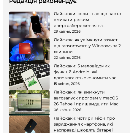
Редакція рекомендує
Лайфхаки: коли і навіщо варто
вмикати режим
енергозбереження на
смартфоні
29 квітня, 2026
Лайфхак: як увімкнути захист
від ransomware у Windows за 2
хвилини
22 квітня, 2026
Лайфхаки: 5 маловідомих
функцій Android, які
допомагають економити час
15 квітня, 2026
Лайфхаки: як вимкнути
автозапуск програм у macOS
26 Tahoe і пришвидшити Mac
08 квітня, 2026
Лайфхаки: чотири міфи про
заряджання смартфона, які
насправді шкодять батареї