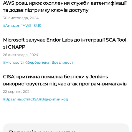
AWS розширює охоплення служби автентифікації
та додає підтримку ключів доступу
30 листопада, 2024
#Amazon
#AWS
#SMS
Microsoft залучає Endor Labs до інтеграції SCA Tool
зі CNAPP
26 листопада, 2024
#Microsoft
#Кібербезпека
#Вразливості
CISA: критична помилка безпеки у Jenkins
використовується під час атак програм-вимагачів
22 серпня, 2024
#Вразливості
#CISA
#Відкритий код