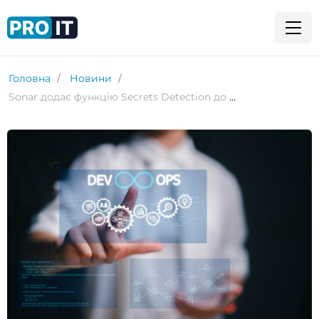
Головна
Новини
Sonar додає функцію Secrets Detection до портфоліо аналізу коду