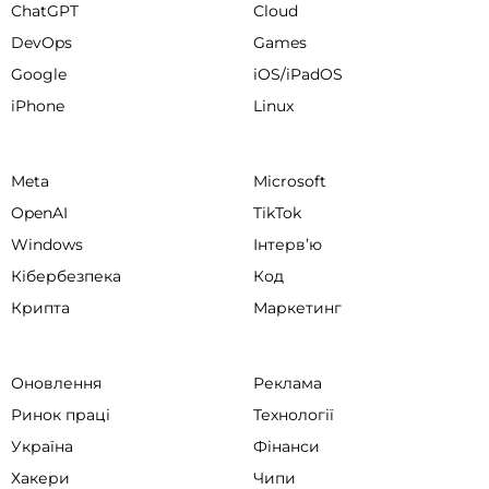
ChatGPT
Cloud
DevOps
Games
Google
iOS/iPadOS
iPhone
Linux
Meta
Microsoft
OpenAI
TikTok
Windows
Інтервʼю
Кібербезпека
Код
Крипта
Маркетинг
Оновлення
Реклама
Ринок праці
Технології
Україна
Фінанси
Хакери
Чипи