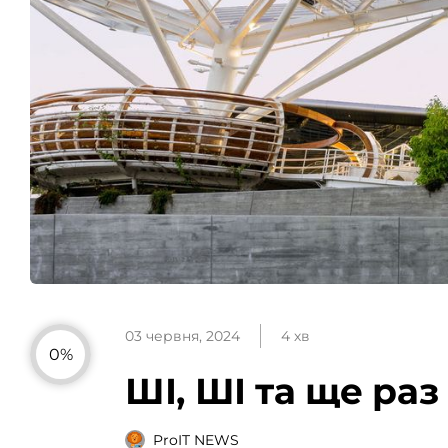
03 червня, 2024
4 хв
0%
ШІ, ШІ та ще ра
ProIT NEWS