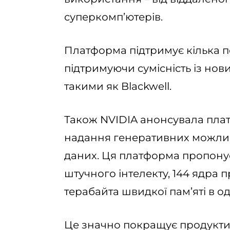
суперкомп’ютерів.
Платформа підтримує кілька п
підтримуючи сумісність із но
такими як Blackwell.
Також NVIDIA анонсувала пла
надання генеративних можлив
даних. Ця платформа пропону
штучного інтелекту, 144 ядра п
терабайта швидкої пам’яті в од
Це значно покращує продуктив