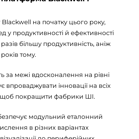
lackwell на початку цього року,
 у продуктивності й ефективності
0 разів більшу продуктивність, аніж
років тому.
ь за межі вдосконалення на рівні
є впроваджувати інновації на всіх
, щоб покращити фабрики ШІ.
безпечує модульний еталонний
слення в різних варіантах
 візуалізації до периферійних