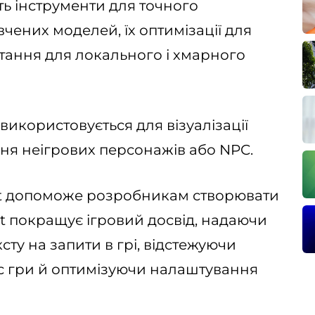
ть інструменти для точного
ених моделей, їх оптимізації для
тання для локального і хмарного
використовується для візуалізації
ня неігрових персонажів або NPC.
ist допоможе розробникам створювати
ist покращує ігровий досвід, надаючи
сту на запити в грі, відстежуючи
ас гри й оптимізуючи налаштування