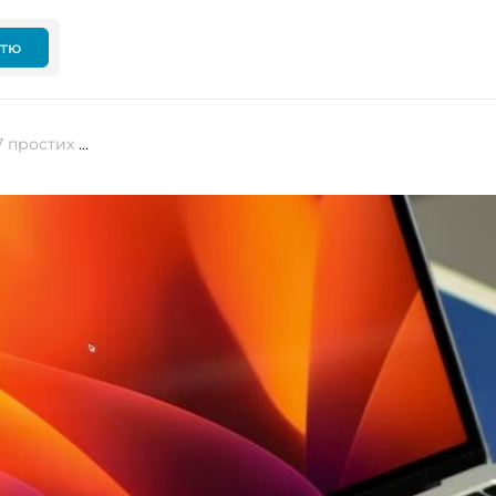
ттю
Що робити зі старим MacBook? 7 простих рішень з інструкціями