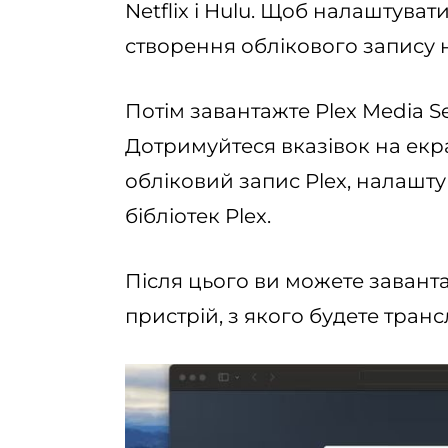
Netflix і Hulu. Щоб налаштувати
створення облікового запису н
Потім завантажте Plex Media Ser
Дотримуйтеся вказівок на екра
обліковий запис Plex, налашту
бібліотек Plex.
Після цього ви можете завант
пристрій, з якого будете тран