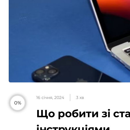
16 січня, 2024
3 хв
0%
Що робити зі ст
інструкціями