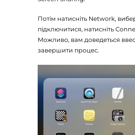
Потім натисніть Network, вибер
підключитися, натисніть Conne
Можливо, вам доведеться ввест
завершити процес.