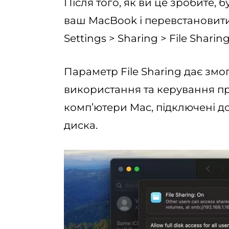
Після того, як ви це зробите, 
ваш MacBook і перевстановити
Settings > Sharing > File Sharing
Параметр File Sharing дає змо
використання та керування пр
комп’ютери Mac, підключені д
диска.