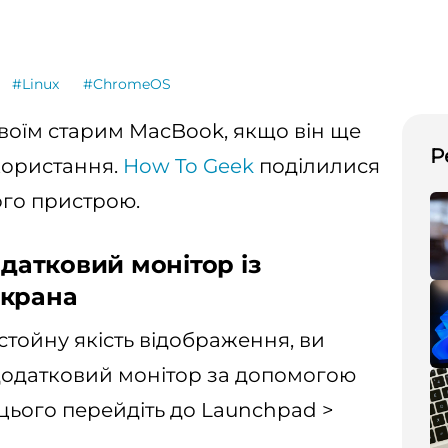
#Linux
#ChromeOS
своїм старим MacBook, якщо він ще
Р
користання.
How To Geek
поділилися
го пристрою.
одатковий монітор із
екрана
тойну якість відображення, ви
додатковий монітор за допомогою
цього перейдіть до Launchpad >