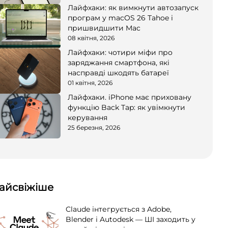
Лайфхаки: як вимкнути автозапуск
програм у macOS 26 Tahoe і
пришвидшити Mac
08 квітня, 2026
Лайфхаки: чотири міфи про
заряджання смартфона, які
насправді шкодять батареї
01 квітня, 2026
Лайфхаки. iPhone має приховану
функцію Back Tap: як увімкнути
керування
25 березня, 2026
айсвіжіше
Claude інтегрується з Adobe,
Blender і Autodesk — ШІ заходить у