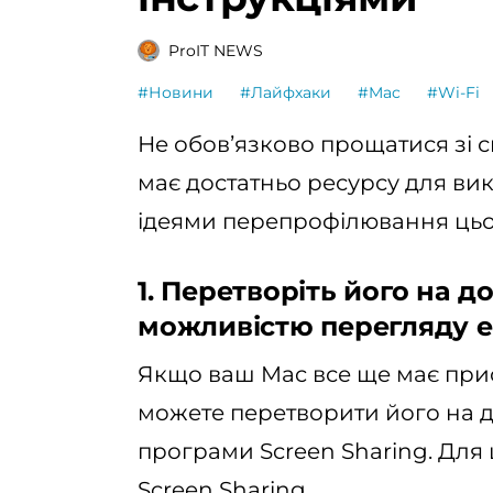
ProIT NEWS
#Новини
#Лайфхаки
#Mac
#Wi-Fi
Не обовʼязково прощатися зі 
має достатньо ресурсу для ви
ідеями перепрофілювання цьо
1. Перетворіть його на д
можливістю перегляду 
Якщо ваш Mac все ще має прис
можете перетворити його на 
програми Screen Sharing. Для 
Screen Sharing.