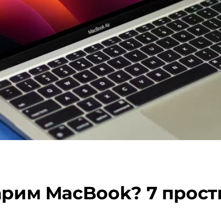
арим MacBook? 7 прост