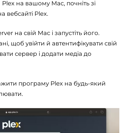
 Plex на вашому Mac, почніть зі
а вебсайті Plex.
ver на свій Mac і запустіть його.
ні, щоб увійти й автентифікувати свій
вати сервер і додати медіа до
ажити програму Plex на будь-який
слювати.