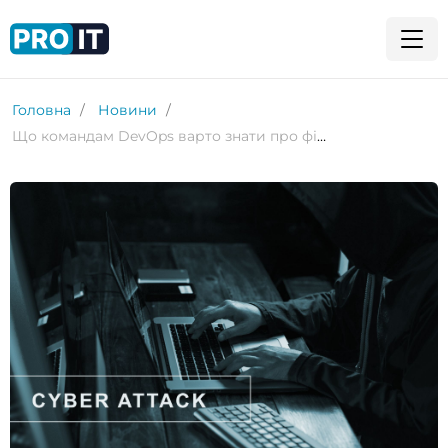
Головна
Новини
Що командам DevOps варто знати про фішинг і ланцюжок поставок