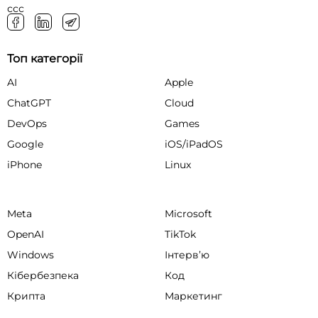
ссс
Топ категорії
AI
Apple
ChatGPT
Cloud
DevOps
Games
Google
iOS/iPadOS
iPhone
Linux
Meta
Microsoft
OpenAI
TikTok
Windows
Інтервʼю
Кібербезпека
Код
Крипта
Маркетинг