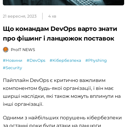
21 вересня, 2023
4 хв
Що командам DevOps варто знати
про фішинг і ланцюжок поставок
ProIT NEWS
#Новини
#DevOps
#Кібербезпека
#Physhing
#Security
Пайплайн DevOps є критично важливим
компонентом будь-якої організації, і він має
ширші наслідки, які також можуть вплинути на
інші організації.
Одними з найбільших порушень кібербезпеки
за останні роки були атаки на ланцюги