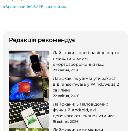
#Вразливості
#CISA
#Відкритий код
Редакція рекомендує
Лайфхаки: коли і навіщо варто
вмикати режим
енергозбереження на
смартфоні
29 квітня, 2026
Лайфхак: як увімкнути захист
від ransomware у Windows за 2
хвилини
22 квітня, 2026
Лайфхаки: 5 маловідомих
функцій Android, які
допомагають економити час
15 квітня, 2026
Лайфхаки: як вимкнути