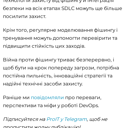
технологій захисту від фішингу й інтеграція
безпеки на всіх етапах SDLC можуть ще більше
посилити захист.
Крім того, регулярне моделювання фішингу і
тренування можуть допомогти перевірити та
підвищити стійкість цих заходів.
Війна проти фішингу триває безперервно, і
щоб бути на крок попереду загрози, потрібна
постійна пильність, інноваційні стратегії та
надійні технічні засоби захисту.
Раніше ми
повідомляли
про
переваги,
перспективи та міфи у роботі DevOps.
Підписуйтеся на
ProIT у Telegram
, щоб не
пропустити жодну публікацію!