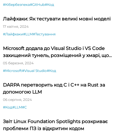
#Кібербезпека
#GitHub
#Код
Лайфхаки: Як тестувати великі мовні моделі
17 квітня, 2024
#Лайфхаки
#LLM
#Тестування
Microsoft додала до Visual Studio і VS Code
захищений тунель, розміщений у хмарі, що
спрощує тестування API
05 березня, 2024
#Microsoft
#Visual Studio
#Код
DARPA перетворить код C і C++ на Rust за
допомогою LLM
06 серпня, 2024
#Код
#LLM
#C
Звіт Linux Foundation Spotlights розкриває
проблеми ПЗ із відкритим кодом