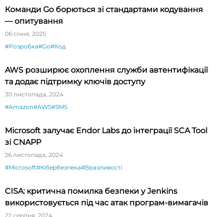
Команди Go борються зі стандартами кодування
— опитування
06 січня, 2025
#Розробка
#Go
#Код
AWS розширює охоплення служби автентифікації
та додає підтримку ключів доступу
30 листопада, 2024
#Amazon
#AWS
#SMS
Microsoft залучає Endor Labs до інтеграції SCA Tool
зі CNAPP
26 листопада, 2024
#Microsoft
#Кібербезпека
#Вразливості
CISA: критична помилка безпеки у Jenkins
використовується під час атак програм-вимагачів
22 серпня, 2024