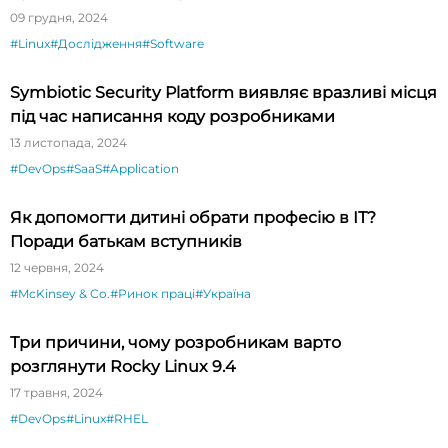
09 грудня, 2024
#Linux
#Дослідження
#Software
Symbiotic Security Platform виявляє вразливі місця
під час написання коду розробниками
13 листопада, 2024
#DevOps
#SaaS
#Application
Як допомогти дитині обрати професію в ІТ?
Поради батькам вступників
12 червня, 2024
#McKinsey & Co.
#Ринок праці
#Україна
Три причини, чому розробникам варто
розглянути Rocky Linux 9.4
17 травня, 2024
#DevOps
#Linux
#RHEL