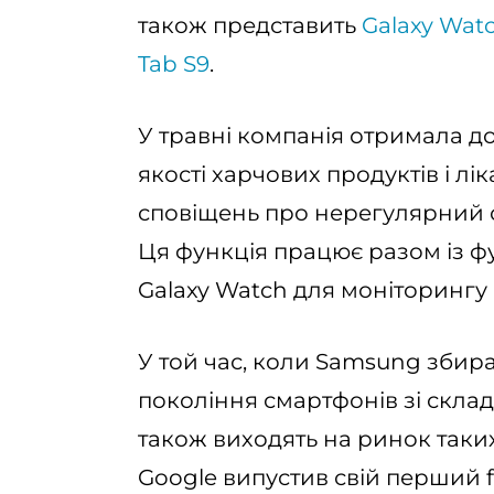
також представить
Galaxy Wat
Tab S9
.
У травні компанія отримала до
якості харчових продуктів і лі
сповіщень про нерегулярний с
Ця функція працює разом із ф
Galaxy Watch для моніторингу 
У той час, коли Samsung збира
покоління смартфонів зі скла
також виходять на ринок таких 
Google випустив свій перший f