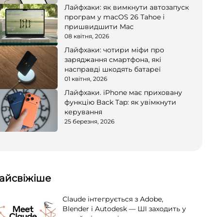
Лайфхаки: як вимкнути автозапуск
програм у macOS 26 Tahoe і
пришвидшити Mac
08 квітня, 2026
Лайфхаки: чотири міфи про
заряджання смартфона, які
насправді шкодять батареї
01 квітня, 2026
Лайфхаки. iPhone має приховану
функцію Back Tap: як увімкнути
керування
25 березня, 2026
айсвіжіше
Claude інтегрується з Adobe,
Blender і Autodesk — ШІ заходить у