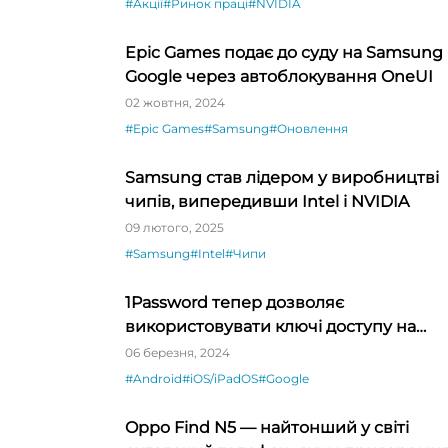
#Акції
#Ринок праці
#NVIDIA
Epic Games подає до суду на Samsung 
Google через автоблокування OneUI
02 жовтня, 2024
#Epic Games
#Samsung
#Оновлення
Samsung став лідером у виробництві
чипів, випередивши Intel і NVIDIA
09 лютого, 2025
#Samsung
#Intel
#Чипи
1Password тепер дозволяє
використовувати ключі доступу на
Android
06 березня, 2024
#Android
#iOS/iPadOS
#Google
Oppo Find N5 — найтонший у світі