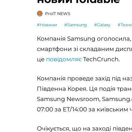
ProIT NEWS
#Новини
#Samsung
#Galaxy
#Техно
Компанія Samsung оголосила, 
смартфони зі складаним дисплеє
це
повідомляє
TechCrunch.
Компанія проведе захід під на
Південна Корея. Ця подія тра
Samsung Newsroom, Samsung.co
07:00 за ET/14:00 за київським 
Очікується, що на заході півд