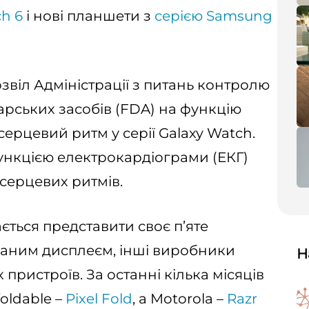
ch 6
і нові планшети з
серією Samsung
звіл Адміністрації з питань контролю
карських засобів (FDA) на функцію
ерцевий ритм у серії Galaxy Watch.
ункцією електрокардіограми (ЕКГ)
серцевих ритмів.
ється представити своє п’яте
даним дисплеєм, інші виробники
Н
пристроїв. За останні кілька місяців
oldable –
Pixel Fold
, а Motorola –
Razr