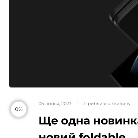
06 липня, 2023
Приблизно хвилину
0%
Ще одна новинка
новий foldable