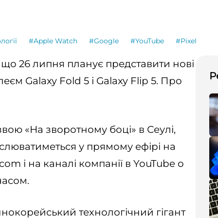
логії
#Apple Watch
#Google
#YouTube
#Pixel
що 26 липня планує представити нові
Р
м Galaxy Fold 5 і Galaxy Flip 5. Про
звою «На зворотному боці» в Сеулі,
нслюватиметься у прямому ефірі на
m і на каналі компанії в YouTube о
часом.
еннокорейський технологічний гігант