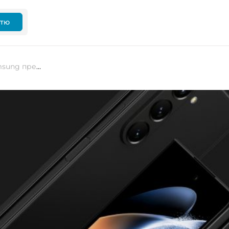
ттю
Ще одна новинка цього літа: Samsung представить свій новий foldable