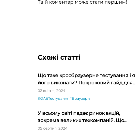
Твій коментар може стати першим!
Схожі статті
Що таке кросбраузерне тестування і 
його виконати? Покроковий гайд для
QA-початківців
02 квітня, 2024
#QA
#Тестування
#Браузери
У всьому світі падає ринок акцій,
зокрема великих техкомпаній. Що
відбувається?
05 серпня, 2024