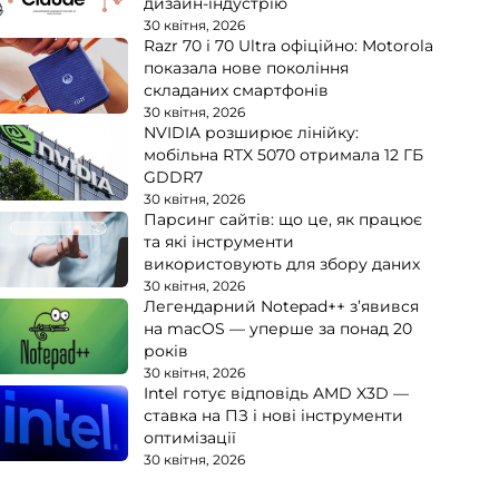
дизайн-індустрію
30 квітня, 2026
Razr 70 і 70 Ultra офіційно: Motorola
показала нове покоління
складаних смартфонів
30 квітня, 2026
NVIDIA розширює лінійку:
мобільна RTX 5070 отримала 12 ГБ
GDDR7
30 квітня, 2026
Парсинг сайтів: що це, як працює
та які інструменти
використовують для збору даних
30 квітня, 2026
Легендарний Notepad++ з’явився
на macOS — уперше за понад 20
років
30 квітня, 2026
Intel готує відповідь AMD X3D —
ставка на ПЗ і нові інструменти
оптимізації
30 квітня, 2026