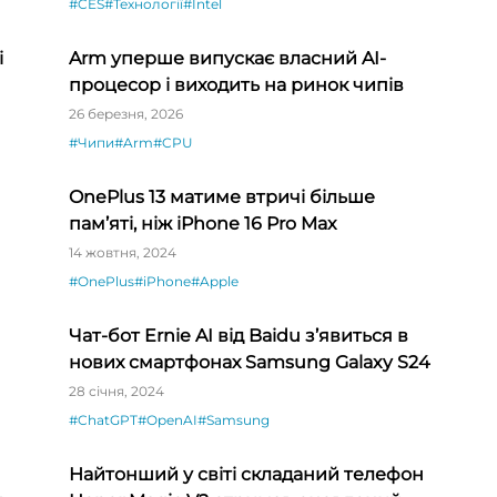
#CES
#Технології
#Intel
і
Arm уперше випускає власний AI-
процесор і виходить на ринок чипів
26 березня, 2026
#Чипи
#Arm
#CPU
OnePlus 13 матиме втричі більше
пам’яті, ніж iPhone 16 Pro Max
14 жовтня, 2024
#OnePlus
#iPhone
#Apple
Чат-бот Ernie AI від Baidu з’явиться в
нових смартфонах Samsung Galaxy S24
28 січня, 2024
#ChatGPT
#OpenAI
#Samsung
Найтонший у світі складаний телефон