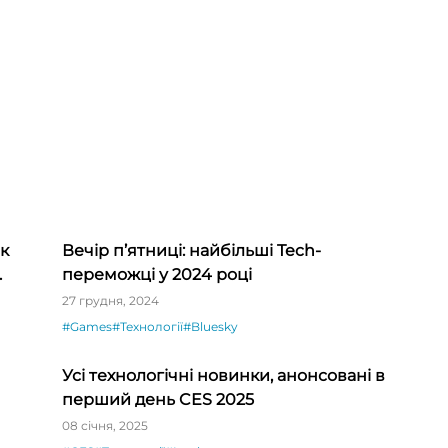
як
Вечір п’ятниці: найбільші Tech-
переможці у 2024 році
27 грудня, 2024
#Games
#Технології
#Bluesky
Усі технологічні новинки, анонсовані в
перший день CES 2025
08 січня, 2025