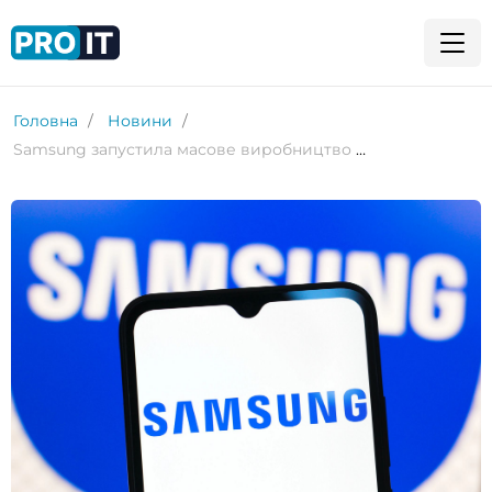
Головна
Новини
Samsung запустила масове виробництво камер із безперервним зумом для китайських смартфонів