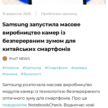
15 вересня, 2025
Приблизно хвилину
Samsung запустила масове
виробництво камер із
безперервним зумом для
китайських смартфонів
ProIT NEWS
#Новини
#Samsung
#Смартфони
#камера
#техніка
#Технології
Samsung розпочала масове виробництво
модулів камер із технологією безперервного
оптичного зуму для смартфонів. Про це
повідомляє
NotebookCheck. Водночас нові