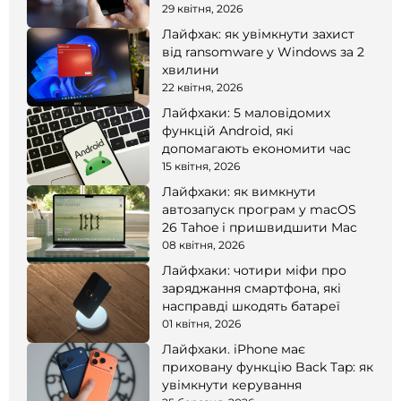
смартфоні
29 квітня, 2026
Лайфхак: як увімкнути захист
від ransomware у Windows за 2
хвилини
22 квітня, 2026
Лайфхаки: 5 маловідомих
функцій Android, які
допомагають економити час
15 квітня, 2026
Лайфхаки: як вимкнути
автозапуск програм у macOS
26 Tahoe і пришвидшити Mac
08 квітня, 2026
Лайфхаки: чотири міфи про
заряджання смартфона, які
насправді шкодять батареї
01 квітня, 2026
Лайфхаки. iPhone має
приховану функцію Back Tap: як
увімкнути керування