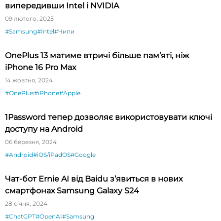
випередивши Intel і NVIDIA
09 лютого, 2025
#Samsung
#Intel
#Чипи
OnePlus 13 матиме втричі більше пам’яті, ніж
iPhone 16 Pro Max
14 жовтня, 2024
#OnePlus
#iPhone
#Apple
1Password тепер дозволяє використовувати ключі
доступу на Android
06 березня, 2024
#Android
#iOS/iPadOS
#Google
Чат-бот Ernie AI від Baidu з’явиться в нових
смартфонах Samsung Galaxy S24
28 січня, 2024
#ChatGPT
#OpenAI
#Samsung