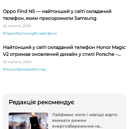
Oppo Find N5 — найтонший у світі складаний
телефон, яким присоромили Samsung
22 лютого, 2025
#Oppo
#Samsung
#Смартфони
Найтонший у світі складаний телефон Honor Magic
V2 отримав оновлений дизайн у стилі Porsche –
огляд
20 лютого, 2024
#Honor
#Дизайн
#Огляд
Редакція рекомендує
Лайфхаки: коли і навіщо варто
вмикати режим
енергозбереження на