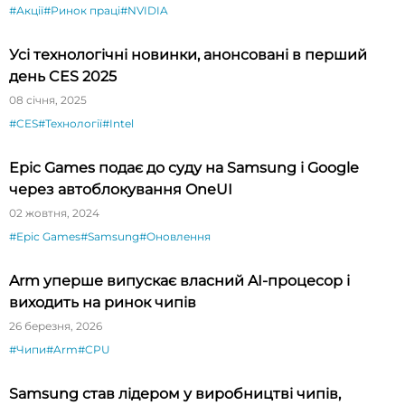
#Акції
#Ринок праці
#NVIDIA
Усі технологічні новинки, анонсовані в перший
день CES 2025
08 січня, 2025
#CES
#Технології
#Intel
Epic Games подає до суду на Samsung і Google
через автоблокування OneUI
02 жовтня, 2024
#Epic Games
#Samsung
#Оновлення
Arm уперше випускає власний AI-процесор і
виходить на ринок чипів
26 березня, 2026
#Чипи
#Arm
#CPU
Samsung став лідером у виробництві чипів,