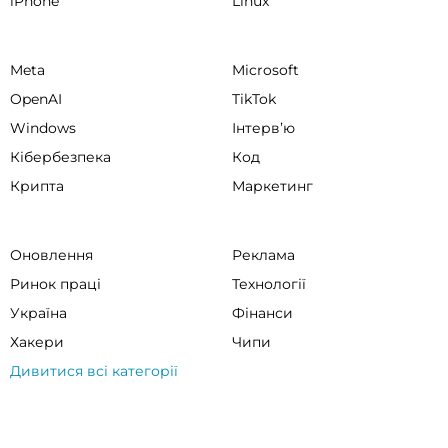
iPhone
Linux
Meta
Microsoft
OpenAI
TikTok
Windows
Інтервʼю
Кібербезпека
Код
Крипта
Маркетинг
Оновлення
Реклама
Ринок праці
Технології
Україна
Фінанси
Хакери
Чипи
Дивитися всі категорії