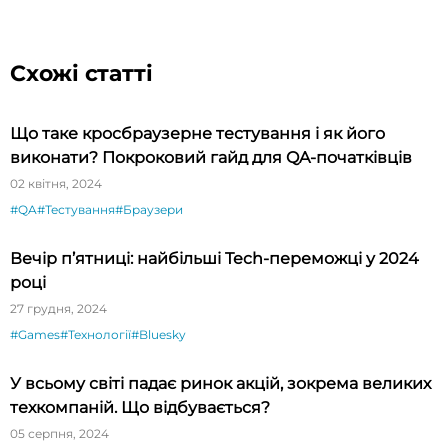
Схожі статті
Що таке кросбраузерне тестування і як його
виконати? Покроковий гайд для QA-початківців
02 квітня, 2024
#QA
#Тестування
#Браузери
Вечір п’ятниці: найбільші Tech-переможці у 2024
році
27 грудня, 2024
#Games
#Технології
#Bluesky
У всьому світі падає ринок акцій, зокрема великих
техкомпаній. Що відбувається?
05 серпня, 2024