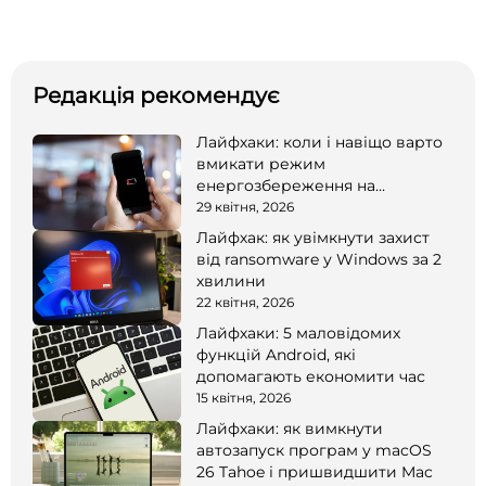
Редакція рекомендує
Лайфхаки: коли і навіщо варто
вмикати режим
енергозбереження на
смартфоні
29 квітня, 2026
Лайфхак: як увімкнути захист
від ransomware у Windows за 2
хвилини
22 квітня, 2026
Лайфхаки: 5 маловідомих
функцій Android, які
допомагають економити час
15 квітня, 2026
Лайфхаки: як вимкнути
автозапуск програм у macOS
26 Tahoe і пришвидшити Mac