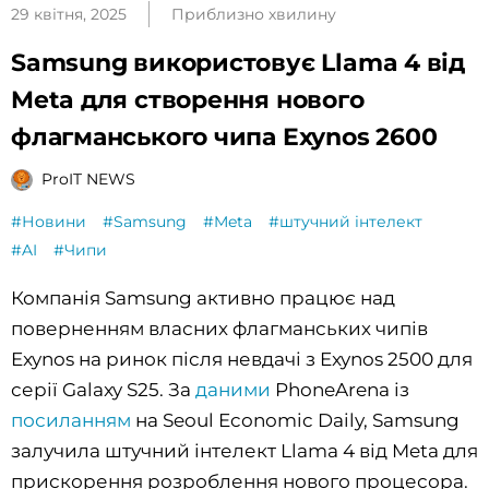
29 квітня, 2025
Приблизно хвилину
Samsung використовує Llama 4 від
Meta для створення нового
флагманського чипа Exynos 2600
ProIT NEWS
#Новини
#Samsung
#Meta
#штучний інтелект
#AI
#Чипи
Компанія Samsung активно працює над
поверненням власних флагманських чипів
Exynos на ринок після невдачі з Exynos 2500 для
серії Galaxy S25. За
даними
PhoneArena із
посиланням
на Seoul Economic Daily, Samsung
залучила штучний інтелект Llama 4 від Meta для
прискорення розроблення нового процесора.