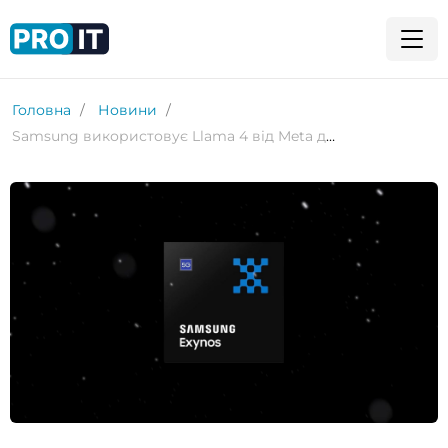
Головна
Новини
Samsung використовує Llama 4 від Meta для створення нового флагманського чипа Exynos 2600