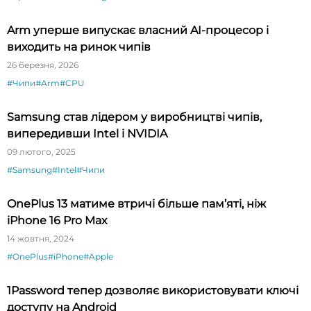
Arm уперше випускає власний AI-процесор і
виходить на ринок чипів
26 березня, 2026
#Чипи
#Arm
#CPU
Samsung став лідером у виробництві чипів,
випередивши Intel і NVIDIA
09 лютого, 2025
#Samsung
#Intel
#Чипи
OnePlus 13 матиме втричі більше пам’яті, ніж
iPhone 16 Pro Max
14 жовтня, 2024
#OnePlus
#iPhone
#Apple
1Password тепер дозволяє використовувати ключі
доступу на Android