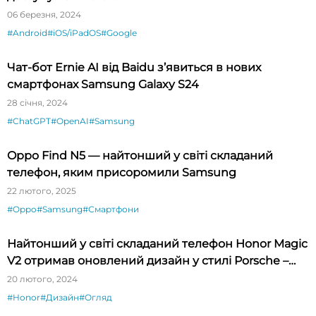
06 березня, 2024
#Android
#iOS/iPadOS
#Google
Чат-бот Ernie AI від Baidu з’явиться в нових
смартфонах Samsung Galaxy S24
28 січня, 2024
#ChatGPT
#OpenAI
#Samsung
Oppo Find N5 — найтонший у світі складаний
телефон, яким присоромили Samsung
22 лютого, 2025
#Oppo
#Samsung
#Смартфони
Найтонший у світі складаний телефон Honor Magic
V2 отримав оновлений дизайн у стилі Porsche –
огляд
20 лютого, 2024
#Honor
#Дизайн
#Огляд