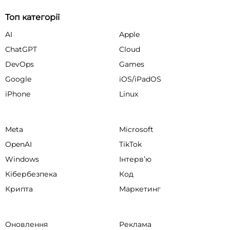
Топ категорії
AI
Apple
ChatGPT
Cloud
DevOps
Games
Google
iOS/iPadOS
iPhone
Linux
Meta
Microsoft
OpenAI
TikTok
Windows
Інтервʼю
Кібербезпека
Код
Крипта
Маркетинг
Оновлення
Реклама