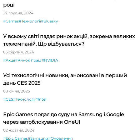
році
27 грудня, 2024
#Games
#Технології
#Bluesky
У всьому світі падає ринок акцій, зокрема великих
техкомпаній. Що відбувається?
05 серпня, 2024
#Акції
#Ринок праці
#NVIDIA
Усі технологічні новинки, анонсовані в перший
день CES 2025
08 січня, 2025
#CES
#Технології
#Intel
Epic Games подає до суду на Samsung і Google
через автоблокування OneUI
02 жовтня, 2024
#Epic Games
#Samsung
#Оновлення