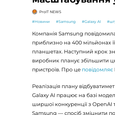
ProIT NEWS
#Новини
#Samsung
#Galaxy AI
#шт
Компанія Samsung повідомила, 
приблизно на 400 мільйонах її
планшетах. Наступний крок зн
виробник планує збільшити цю 
пристроїв. Про це
повідомляє
Реалізація плану відбуватимет
Galaxy AI працює на базі модел
ширшої конкуренції з OpenAI 
Samsung — спосіб зміцнити по