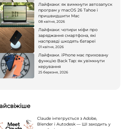
Лайфхаки: як вимкнути автозапуск
програм у macOS 26 Tahoe і
пришвидшити Mac
08 квітня, 2026
Лайфхаки: чотири міфи про
заряджання смартфона, які
насправді шкодять батареї
01 квітня, 2026
Лайфхаки. iPhone має приховану
функцію Back Tap: як увімкнути
керування
25 березня, 2026
айсвіжіше
Claude інтегрується з Adobe,
Blender і Autodesk — ШІ заходить у