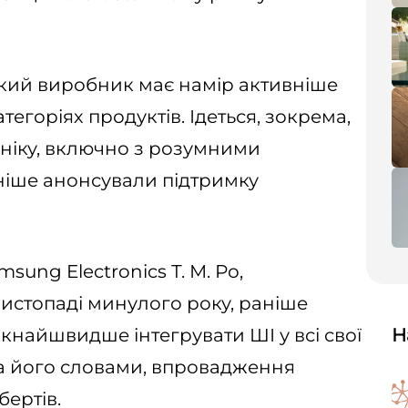
кий виробник має намір активніше
егоріях продуктів. Ідеться, зокрема,
хніку, включно з розумними
ніше анонсували підтримку
ung Electronics Т. М. Ро,
истопаді минулого року, раніше
кнайшвидше інтегрувати ШІ у всі свої
Н
 За його словами, впровадження
бертів.