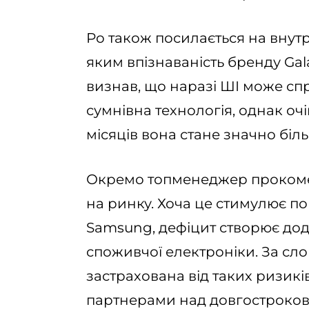
Ро також посилається на внут
яким впізнаваність бренду Gala
визнав, що наразі ШІ може с
сумнівна технологія, однак оч
місяців вона стане значно бі
Окремо топменеджер прокомен
на ринку. Хоча це стимулює п
Samsung, дефіцит створює дод
споживчої електроніки. За сл
застрахована від таких ризик
партнерами над довгостроков