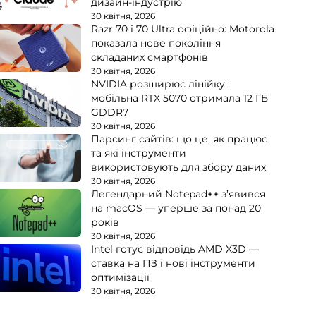
дизайн-індустрію
30 квітня, 2026
Razr 70 і 70 Ultra офіційно: Motorola
показала нове покоління
складаних смартфонів
30 квітня, 2026
NVIDIA розширює лінійку:
мобільна RTX 5070 отримала 12 ГБ
GDDR7
30 квітня, 2026
Парсинг сайтів: що це, як працює
та які інструменти
використовують для збору даних
30 квітня, 2026
Легендарний Notepad++ з’явився
на macOS — уперше за понад 20
років
30 квітня, 2026
Intel готує відповідь AMD X3D —
ставка на ПЗ і нові інструменти
оптимізації
30 квітня, 2026