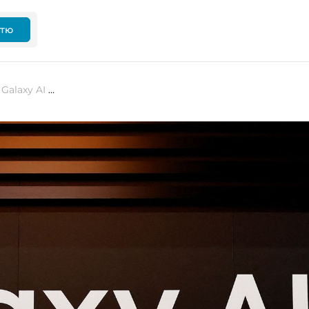
ттю
Samsung розширює присутність Galaxy AI та готується до масштабування у 2026 році