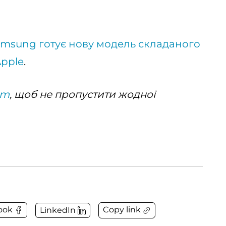
msung готує нову модель складаного
Apple
.
am
, щоб не пропустити жодної
Copy link
ook
LinkedIn