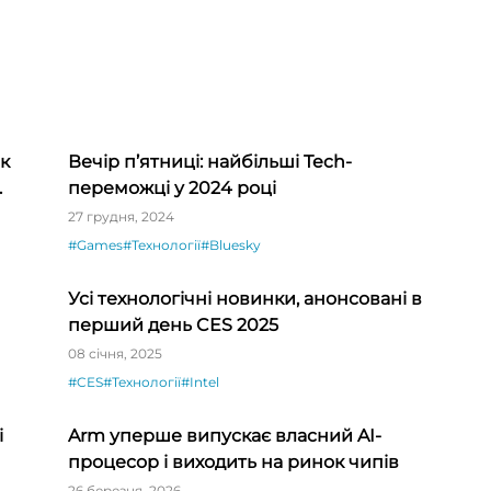
як
Вечір п’ятниці: найбільші Tech-
переможці у 2024 році
27 грудня, 2024
#Games
#Технології
#Bluesky
Усі технологічні новинки, анонсовані в
перший день CES 2025
08 січня, 2025
#CES
#Технології
#Intel
і
Arm уперше випускає власний AI-
процесор і виходить на ринок чипів
26 березня, 2026