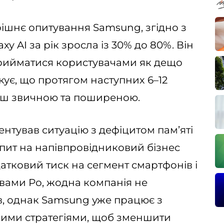
рішнє опитування Samsung, згідно з
xy AI за рік зросла із 30% до 80%. Він
прийматися користувачами як дещо
ікує, що протягом наступних 6–12
льш звичною та поширеною.
тував ситуацію з дефіцитом пам’яті
опит на напівпровідниковий бізнес
атковий тиск на сегмент смартфонів і
овами Ро, жодна компанія не
ів, однак Samsung уже працює з
ими стратегіями, щоб зменшити