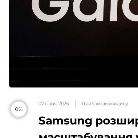
07 січня, 2026
Приблизно хвилину
0%
Samsung розширю
масштабування у