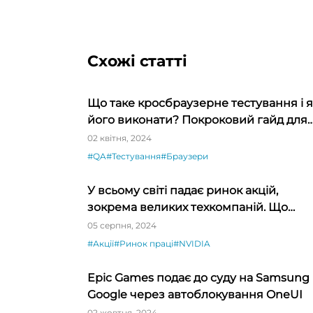
Схожі статті
Що таке кросбраузерне тестування і 
його виконати? Покроковий гайд для
QA-початківців
02 квітня, 2024
#QA
#Тестування
#Браузери
У всьому світі падає ринок акцій,
зокрема великих техкомпаній. Що
відбувається?
05 серпня, 2024
#Акції
#Ринок праці
#NVIDIA
Epic Games подає до суду на Samsung 
Google через автоблокування OneUI
02 жовтня, 2024