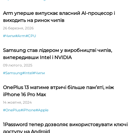
Arm уперше випускає власний AI-процесор і
виходить на ринок чипів
26 березня, 2026
#Чипи
#Arm
#CPU
Samsung став лідером у виробництві чипів,
випередивши Intel і NVIDIA
09 лютого, 2025
#Samsung
#Intel
#Чипи
OnePlus 13 матиме втричі більше пам’яті, ніж
iPhone 16 Pro Max
14 жовтня, 2024
#OnePlus
#iPhone
#Apple
1Password тепер дозволяє використовувати ключі
доступу на Android