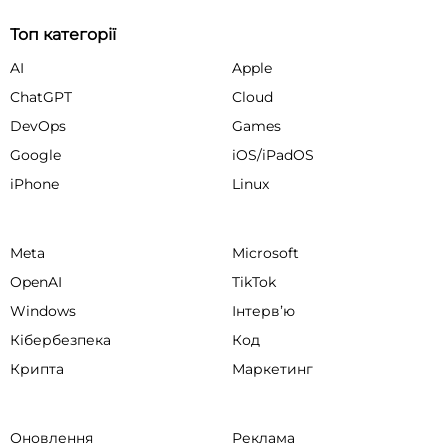
Топ категорії
AI
Apple
ChatGPT
Cloud
DevOps
Games
Google
iOS/iPadOS
iPhone
Linux
Meta
Microsoft
OpenAI
TikTok
Windows
Інтервʼю
Кібербезпека
Код
Крипта
Маркетинг
Оновлення
Реклама