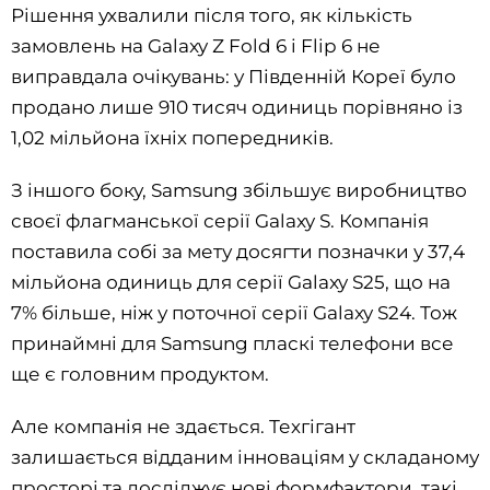
Рішення ухвалили після того, як кількість
замовлень на Galaxy Z Fold 6 і Flip 6 не
виправдала очікувань: у Південній Кореї було
продано лише 910 тисяч одиниць порівняно із
1,02 мільйона їхніх попередників.
З іншого боку, Samsung збільшує виробництво
своєї флагманської серії Galaxy S. Компанія
поставила собі за мету досягти позначки у 37,4
мільйона одиниць для серії Galaxy S25, що на
7% більше, ніж у поточної серії Galaxy S24. Тож
принаймні для Samsung пласкі телефони все
ще є головним продуктом.
Але компанія не здається. Техгігант
залишається відданим інноваціям у складаному
просторі та досліджує нові формфактори, такі