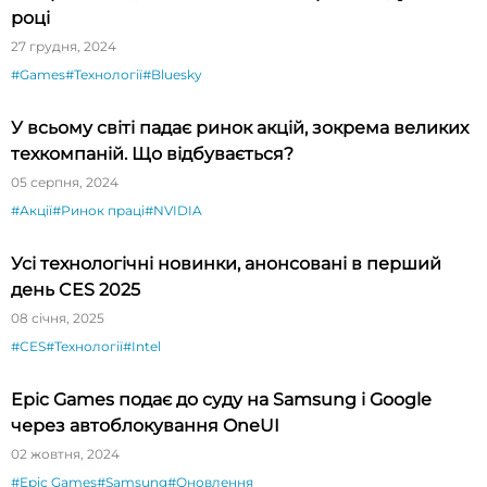
році
27 грудня, 2024
#Games
#Технології
#Bluesky
У всьому світі падає ринок акцій, зокрема великих
техкомпаній. Що відбувається?
05 серпня, 2024
#Акції
#Ринок праці
#NVIDIA
Усі технологічні новинки, анонсовані в перший
день CES 2025
08 січня, 2025
#CES
#Технології
#Intel
Epic Games подає до суду на Samsung і Google
через автоблокування OneUI
02 жовтня, 2024
#Epic Games
#Samsung
#Оновлення