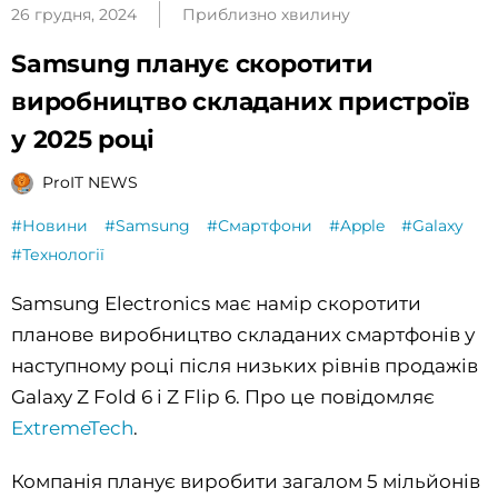
26 грудня, 2024
Приблизно хвилину
Samsung планує скоротити
виробництво складаних пристроїв
у 2025 році
ProIT NEWS
#Новини
#Samsung
#Смартфони
#Apple
#Galaxy
#Технології
Samsung Electronics має намір скоротити
планове виробництво складаних смартфонів у
наступному році після низьких рівнів продажів
Galaxy Z Fold 6 і Z Flip 6. Про це повідомляє
ExtremeTech
.
Компанія планує виробити загалом 5 мільйонів