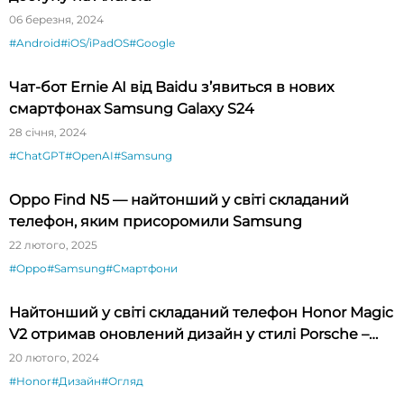
06 березня, 2024
#Android
#iOS/iPadOS
#Google
Чат-бот Ernie AI від Baidu з’явиться в нових
смартфонах Samsung Galaxy S24
28 січня, 2024
#ChatGPT
#OpenAI
#Samsung
Oppo Find N5 — найтонший у світі складаний
телефон, яким присоромили Samsung
22 лютого, 2025
#Oppo
#Samsung
#Смартфони
Найтонший у світі складаний телефон Honor Magic
V2 отримав оновлений дизайн у стилі Porsche –
огляд
20 лютого, 2024
#Honor
#Дизайн
#Огляд