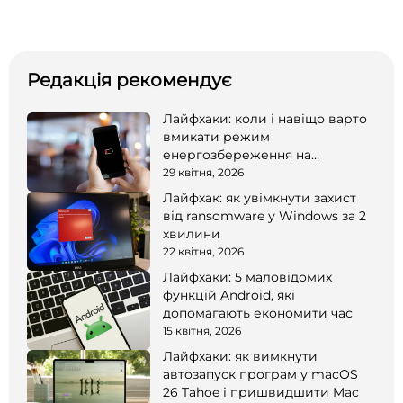
Редакція рекомендує
Лайфхаки: коли і навіщо варто
вмикати режим
енергозбереження на
смартфоні
29 квітня, 2026
Лайфхак: як увімкнути захист
від ransomware у Windows за 2
хвилини
22 квітня, 2026
Лайфхаки: 5 маловідомих
функцій Android, які
допомагають економити час
15 квітня, 2026
Лайфхаки: як вимкнути
автозапуск програм у macOS
26 Tahoe і пришвидшити Mac