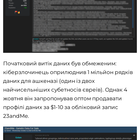
Початковий витік даних був обмеженим:
кіберзлочинець оприлюднив 1 мільйон рядків
даних для ашкеназі (один із двох
найчисельніших субетносів євреїв). Однак 4
жовтня він запропонував оптом продавати
профілі даних за $1-10 за обліковий запис
23andMe.