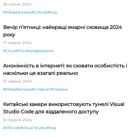
26 липня, 2024
#Кібербезпека
#GitHub
#Код
Вечір п’ятниці: найкращі хмарні сховища 2024
року
17 травня, 2024
#Cloud
#Топ
#Шифрування
Анонімність в інтернеті: як сховати особистість і
наскільки це взагалі реально
13 червня, 2024
#Кібербезпека
#Інтернет
#Україна
Китайські хакери використовують тунелі Visual
Studio Code для віддаленого доступу
12 грудня, 2024
#VSCode
#Visual Studio
#Код