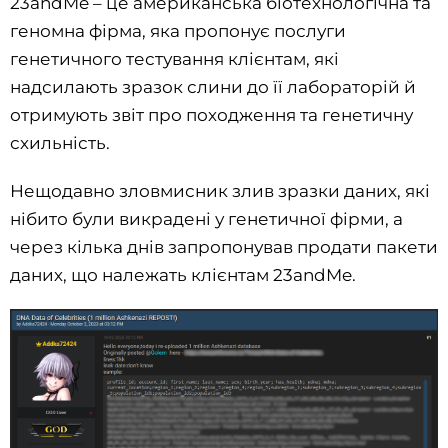
23andMe – це американська біотехнологічна та
геномна фірма, яка пропонує послуги
генетичного тестування клієнтам, які
надсилають зразок слини до її лабораторій й
отримують звіт про походження та генетичну
схильність.
Нещодавно зловмисник злив зразки даних, які
нібито були викрадені у генетичної фірми, а
через кілька днів запропонував продати пакети
даних, що належать клієнтам 23andMe.