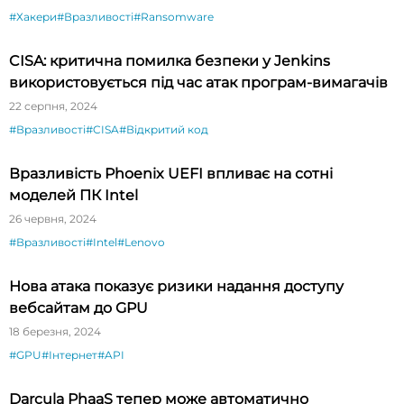
#Хакери
#Вразливості
#Ransomware
CISA: критична помилка безпеки у Jenkins
використовується під час атак програм-вимагачів
22 серпня, 2024
#Вразливості
#CISA
#Відкритий код
Вразливість Phoenix UEFI впливає на сотні
моделей ПК Intel
26 червня, 2024
#Вразливості
#Intel
#Lenovo
Нова атака показує ризики надання доступу
вебсайтам до GPU
18 березня, 2024
#GPU
#Інтернет
#API
Darcula PhaaS тепер може автоматично