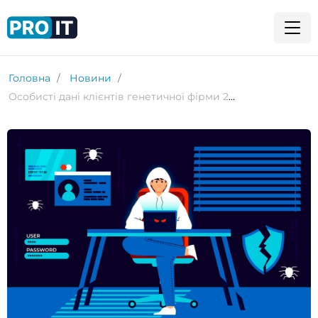
Головна
Новини
Особисті дані клієнтів генетичної фірми 23andMe були вкрадені під час хакерської атаки