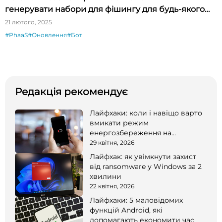
генерувати набори для фішингу для будь-якого
бренду
21 лютого, 2025
#PhaaS
#Оновлення
#Бот
Редакція рекомендує
Лайфхаки: коли і навіщо варто
вмикати режим
енергозбереження на
смартфоні
29 квітня, 2026
Лайфхак: як увімкнути захист
від ransomware у Windows за 2
хвилини
22 квітня, 2026
Лайфхаки: 5 маловідомих
функцій Android, які
допомагають економити час