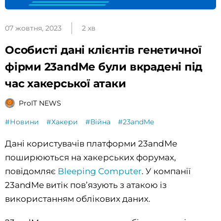
07 жовтня, 2023
2 хв
Особисті дані клієнтів генетичної
фірми 23andMe були вкрадені під
час хакерської атаки
ProIT NEWS
#Новини
#Хакери
#Війна
#23andMe
Дані користувачів платформи 23andMe
поширюються на хакерських форумах,
повідомляє
Bleeping Computer
. У компанії
23andMe витік пов’язують з атакою із
використанням облікових даних.