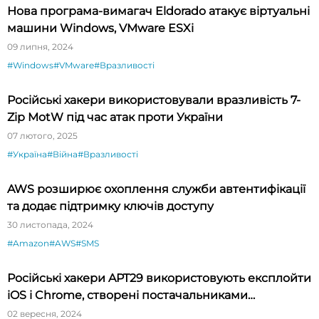
Нова програма-вимагач Eldorado атакує віртуальні
машини Windows, VMware ESXi
09 липня, 2024
#Windows
#VMware
#Вразливості
Російські хакери використовували вразливість 7-
Zip MotW під час атак проти України
07 лютого, 2025
#Україна
#Війна
#Вразливості
AWS розширює охоплення служби автентифікації
та додає підтримку ключів доступу
30 листопада, 2024
#Amazon
#AWS
#SMS
Російські хакери APT29 використовують експлойти
iOS і Chrome, створені постачальниками
шпигунського ПЗ
02 вересня, 2024