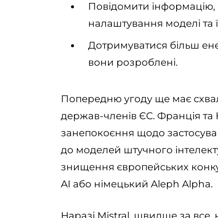
Повідомити інформацію, 
налаштування моделі та ї
Дотримуватися більш ен
вони розроблені.
Попередню угоду ще має схва
держав-членів ЄС. Франція т
занепокоєння щодо застосува
до моделей штучного інтелект
знищення європейських конкур
AI або німецький Aleph Alpha.
Наразі Mistral, швидше за все