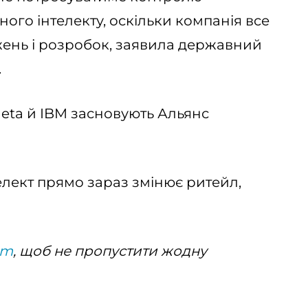
ого інтелекту, оскільки компанія все
джень і розробок, заявила державний
.
Meta й IBM засновують Альянс
лект прямо зараз змінює ритейл,
am
, щоб не пропустити жодну