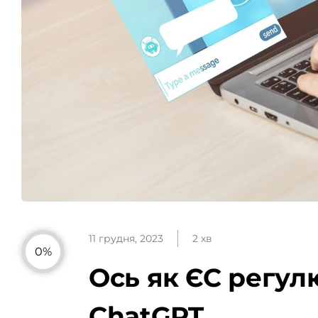
11 грудня, 2023
2 хв
0%
Ось як ЄС регул
ChatGPT