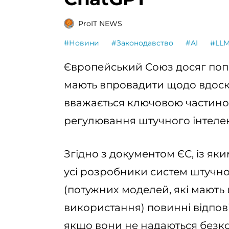
ProIT NEWS
#Новини
#Законодавство
#AI
#LL
Європейський Союз досяг поп
мають впровадити щодо вдоско
вважається ключовою частино
регулювання штучного інтелек
Згідно з документом ЄС, із я
усі розробники систем штучно
(потужних моделей, які мают
використання) повинні відпов
якщо вони не надаються безко