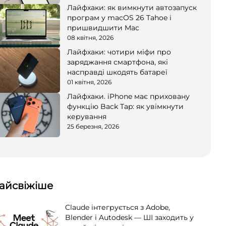
Лайфхаки: як вимкнути автозапуск
програм у macOS 26 Tahoe і
пришвидшити Mac
08 квітня, 2026
Лайфхаки: чотири міфи про
заряджання смартфона, які
насправді шкодять батареї
01 квітня, 2026
Лайфхаки. iPhone має приховану
функцію Back Tap: як увімкнути
керування
25 березня, 2026
айсвіжіше
Claude інтегрується з Adobe,
Blender і Autodesk — ШІ заходить у