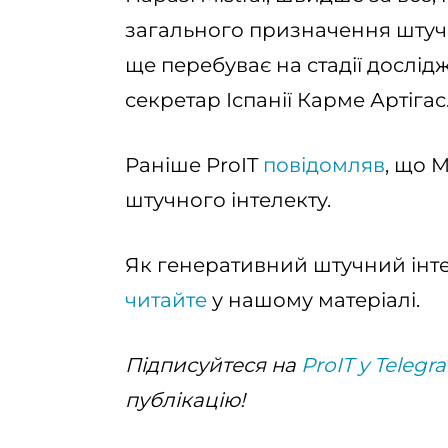
загального призначення штучн
ще перебуває на стадії дослі
секретар Іспанії Карме Артігас
Раніше ProIT
повідомляв
, що 
штучного інтелекту.
Як генеративний штучний інте
читайте
у нашому матеріалі.
Підписуйтеся на
ProIT у Telegr
публікацію!‌‌‌‌