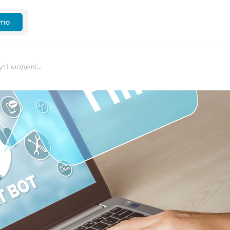
ттю
Ось як ЄС регулюватиме просунуті моделі ШІ, такі як ChatGPT