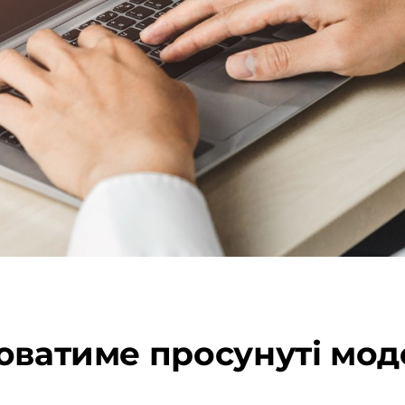
юватиме просунуті модел