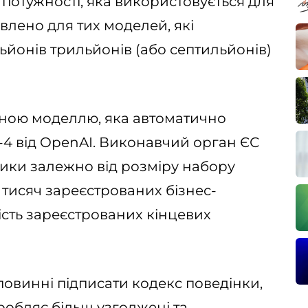
потужності, яка використовується для
влено для тих моделей, які
ьйонів трильйонів (або септильйонів)
диною моделлю, яка автоматично
T-4 від OpenAI. Виконавчий орган ЄС
ики залежно від розміру набору
0 тисяч зареєстрованих бізнес-
кість зареєстрованих кінцевих
повинні підписати кодекс поведінки,
робляє більш узгоджені та