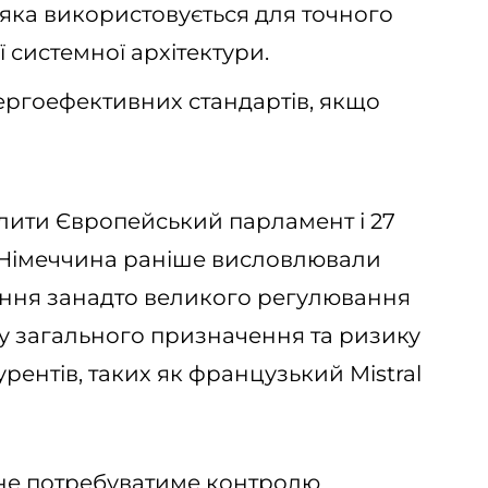
яка використовується для точного
ї системної архітектури.
ергоефективних стандартів, якщо
лити Європейський парламент і 27
а Німеччина раніше висловлювали
ння занадто великого регулювання
у загального призначення та ризику
ентів, таких як французький Mistral
, не потребуватиме контролю