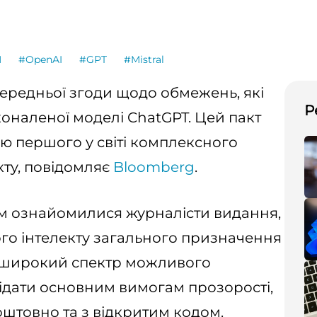
M
#OpenAI
#GPT
#Mistral
ередньої згоди щодо обмежень, які
Р
наленої моделі ChatGPT. Цей пакт
ю першого у світі комплексного
ту, повідомляє
Bloomberg
.
ким ознайомилися журналісти видання,
го інтелекту загального призначення
ь широкий спектр можливого
ідати основним вимогам прозорості,
штовно та з відкритим кодом.