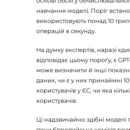
основі обсягу обчислювальної 
навчання моделі. Поріг встано
використовують понад 10 трил
операцій в секунду.
На думку експертів, наразі є
відповідає цьому порогу, є GP
може визначити й інші показн
даних, чи є у них принаймні 1
користувачів у ЄС, чи яка кіль
користувачів.
Ці надзвичайно здібні моделі 
поки Європейська комісія роз