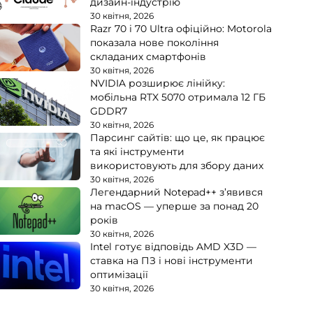
дизайн-індустрію
30 квітня, 2026
Razr 70 і 70 Ultra офіційно: Motorola
показала нове покоління
складаних смартфонів
30 квітня, 2026
NVIDIA розширює лінійку:
мобільна RTX 5070 отримала 12 ГБ
GDDR7
30 квітня, 2026
Парсинг сайтів: що це, як працює
та які інструменти
використовують для збору даних
30 квітня, 2026
Легендарний Notepad++ з’явився
на macOS — уперше за понад 20
років
30 квітня, 2026
Intel готує відповідь AMD X3D —
ставка на ПЗ і нові інструменти
оптимізації
30 квітня, 2026