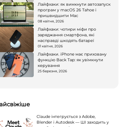
Лайфхаки: як вимкнути автозапуск
програм у macOS 26 Tahoe і
пришвидшити Mac
08 квітня, 2026
Лайфхаки: чотири міфи про
заряджання смартфона, які
насправді шкодять батареї
01 квітня, 2026
Лайфхаки. iPhone має приховану
функцію Back Tap: як увімкнути
керування
25 березня, 2026
айсвіжіше
Claude інтегрується з Adobe,
Blender і Autodesk — ШІ заходить у