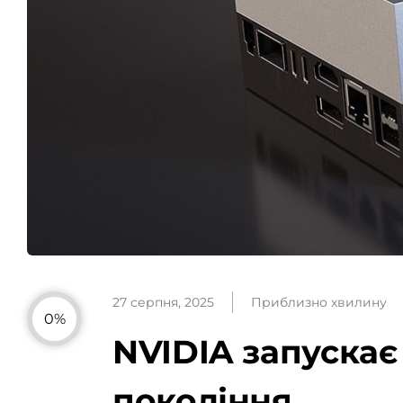
27 серпня, 2025
Приблизно хвилину
0%
NVIDIA запускає
покоління