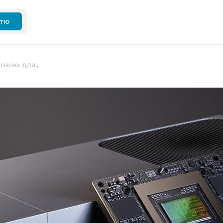
ттю
NVIDIA запускає Jetson Thor — «мозок» для роботів нового покоління