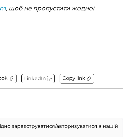
am
, щоб не пропустити жодної
Copy link
ook
LinkedIn