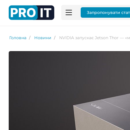
Запропонувати ста
Головна
Новини