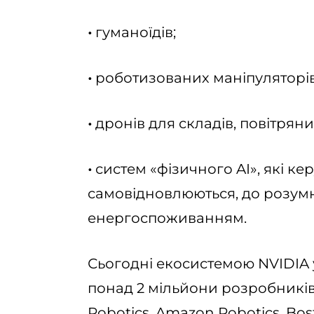
•
гуманоїдів;
•
роботизованих маніпуляторів
•
дронів для складів, повітряни
•
систем «фізичного AI», які к
самовідновлюються, до розум
енергоспоживанням.
Сьогодні екосистемою NVIDIA 
понад 2 мільйони розробників,
Robotics, Amazon Robotics, Bost