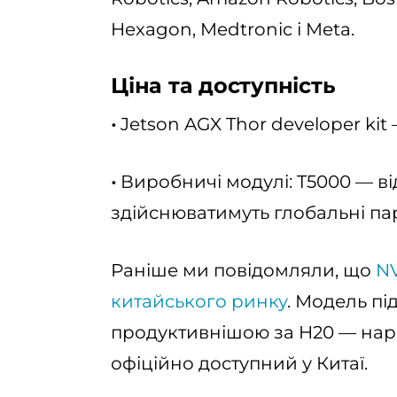
Hexagon, Medtronic і Meta.
Ціна та доступність
•
Jetson AGX Thor developer kit 
•
Виробничі модулі: T5000 — від
здійснюватимуть глобальні па
Раніше ми повідомляли, що
NV
китайського ринку
. Модель пі
продуктивнішою за H20 — нара
офіційно доступний у Китаї.