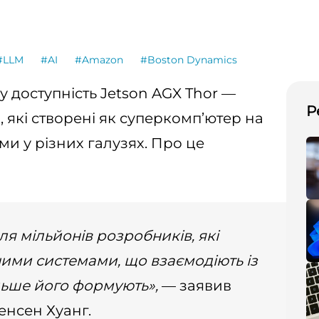
#LLM
#AI
#Amazon
#Boston Dynamics
 доступність Jetson AGX Thor —
Р
, які створені як суперкомп’ютер на
ми у різних галузях. Про це
ля мільйонів розробників, які
ими системами, що взаємодіють із
ільше його формують»,
— заявив
енсен Хуанг.