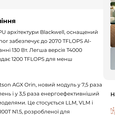
ління
PU архітектури Blackwell, оснащений
 Thor забезпечує до 2070 TFLOPS AI-
ні 130 Вт. Легша версія T4000
идає 1200 TFLOPS для менш
on AGX Orin, новий модуль у 7,5 раза
ень і у 3,5 раза енергоефективніший
Н
оделями. Це стосується LLM, VLM і
00T N1.5, розробленої для