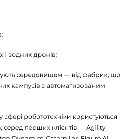
;
х і водних дронів;
ерують середовищем — від фабрик, що
них кампусів з автоматизованим
у сфері робототехніки користуються
 серед перших клієнтів — Agility
on Dynamics, Caterpillar, Figure AI,