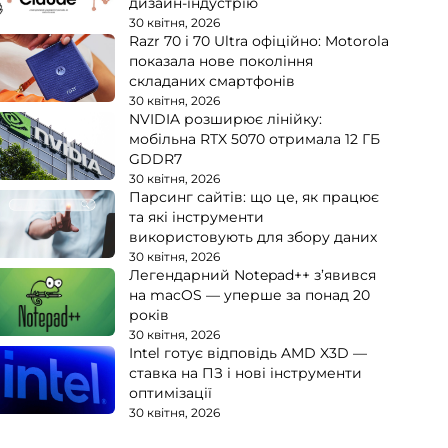
дизайн-індустрію
30 квітня, 2026
Razr 70 і 70 Ultra офіційно: Motorola
показала нове покоління
складаних смартфонів
30 квітня, 2026
NVIDIA розширює лінійку:
мобільна RTX 5070 отримала 12 ГБ
GDDR7
30 квітня, 2026
Парсинг сайтів: що це, як працює
та які інструменти
використовують для збору даних
30 квітня, 2026
Легендарний Notepad++ з’явився
на macOS — уперше за понад 20
років
30 квітня, 2026
Intel готує відповідь AMD X3D —
ставка на ПЗ і нові інструменти
оптимізації
30 квітня, 2026