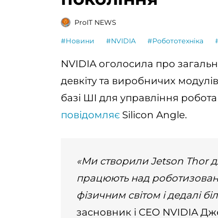
ProIT NEWS
#Новини
#NVIDIA
#Робототехніка
NVIDIA оголосила про загальну
девкіту та виробничих модулів
базі ШІ для управління робота
повідомляє
Silicon Angle.
«Ми створили Jetson Thor д
працюють над роботизован
фізичним світом і дедалі б
засновник і CEO NVIDIA Дж