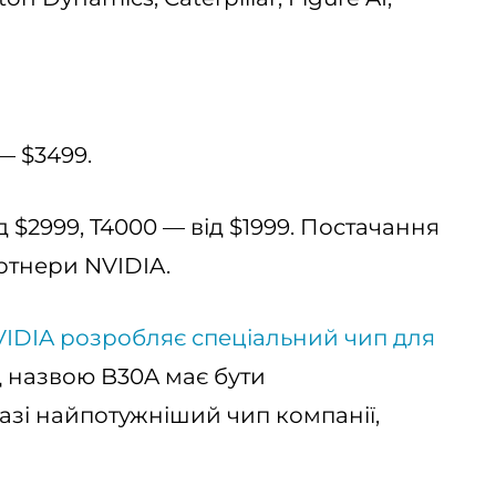
— $3499.
 $2999, T4000 — від $1999. Постачання
ртнери NVIDIA.
IDIA розробляє спеціальний чип для
д назвою B30A має бути
зі найпотужніший чип компанії,