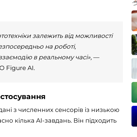
тотехніки залежить від можливості
езпосередньо на роботі,
взаємодію в реальному часі»,
—
 Figure AI.
астосування
дані з численних сенсорів із низькою
но кілька AI-завдань. Він підходить