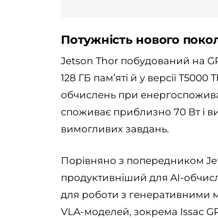
Потужність нового поко
Jetson Thor побудований на G
128 ГБ пам’яті й у версії T5000
обчислень при енергоспоживан
споживає приблизно 70 Вт і в
вимогливих завдань.
Порівняно з попередником Jets
продуктивніший для AI-обчисл
для роботи з генеративними м
VLA-моделей, зокрема Issac GR