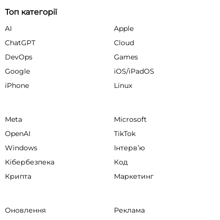
Топ категорії
AI
Apple
ChatGPT
Cloud
DevOps
Games
Google
iOS/iPadOS
iPhone
Linux
Meta
Microsoft
OpenAI
TikTok
Windows
Інтервʼю
Кібербезпека
Код
Крипта
Маркетинг
Оновлення
Реклама