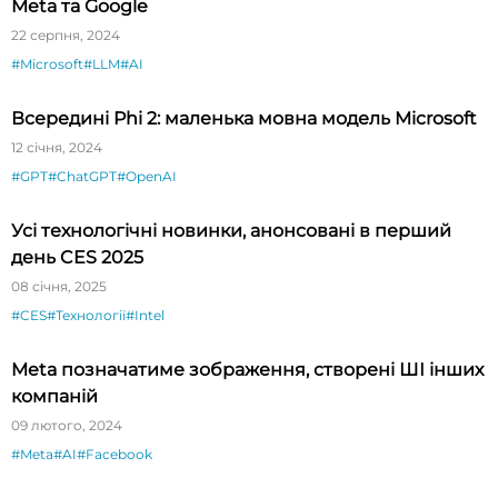
Meta та Google
22 серпня, 2024
#Microsoft
#LLM
#AI
Всередині Phi 2: маленька мовна модель Microsoft
12 січня, 2024
#GPT
#ChatGPT
#OpenAI
Усі технологічні новинки, анонсовані в перший
день CES 2025
08 січня, 2025
#CES
#Технології
#Intel
Meta позначатиме зображення, створені ШІ інших
компаній
09 лютого, 2024
#Meta
#AI
#Facebook