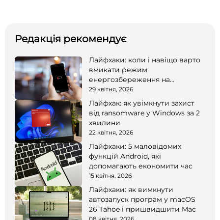
Редакція рекомендує
Лайфхаки: коли і навіщо варто
вмикати режим
енергозбереження на
смартфоні
29 квітня, 2026
Лайфхак: як увімкнути захист
від ransomware у Windows за 2
хвилини
22 квітня, 2026
Лайфхаки: 5 маловідомих
функцій Android, які
допомагають економити час
15 квітня, 2026
Лайфхаки: як вимкнути
автозапуск програм у macOS
26 Tahoe і пришвидшити Mac
08 квітня, 2026