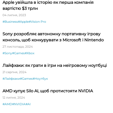
Apple увійшла в історію як перша компанія
вартістю $3 трлн
04 липня, 2023
#Business
#Apple
#Vision Pro
Sony розробляє автономну портативну ігрову
консоль, щоб конкурувати з Microsoft і Nintendo
27 листопада, 2024
#Sony
#Games
#Xbox
Лайфхаки: як грати в ігри на неігровому ноутбуці
21 серпня, 2024
#Лайфхаки
#Games
#Ноутбук
AMD купує Silo AI, щоб протистояти NVIDIA
12 липня, 2024
#AMD
#NVIDIA
#AI