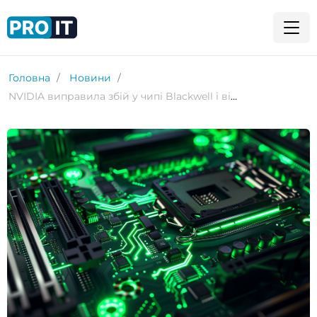
Головна
Новини
NVIDIA виправила збій у чипі Blackwell і відновить його виробництво до кінця року