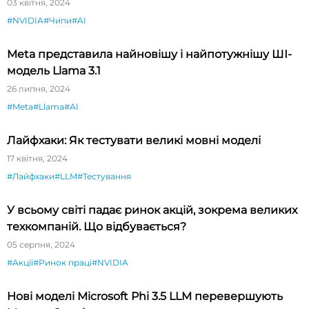
03 квітня, 2024
#NVIDIA
#Чипи
#AI
Meta представила найновішу і найпотужнішу ШІ-
модель Llama 3.1
26 липня, 2024
#Meta
#Llama
#AI
Лайфхаки: Як тестувати великі мовні моделі
17 квітня, 2024
#Лайфхаки
#LLM
#Тестування
У всьому світі падає ринок акцій, зокрема великих
техкомпаній. Що відбувається?
05 серпня, 2024
#Акції
#Ринок праці
#NVIDIA
Нові моделі Microsoft Phi 3.5 LLM перевершують