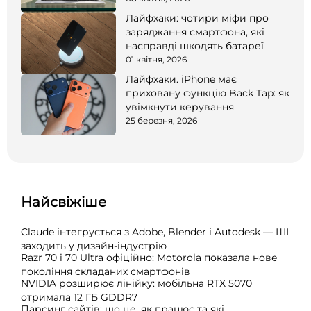
Лайфхаки: чотири міфи про
заряджання смартфона, які
насправді шкодять батареї
01 квітня, 2026
Лайфхаки. iPhone має
приховану функцію Back Tap: як
увімкнути керування
25 березня, 2026
Найсвіжіше
Claude інтегрується з Adobe, Blender і Autodesk — ШІ
заходить у дизайн-індустрію
Razr 70 і 70 Ultra офіційно: Motorola показала нове
покоління складаних смартфонів
NVIDIA розширює лінійку: мобільна RTX 5070
отримала 12 ГБ GDDR7
Парсинг сайтів: що це, як працює та які