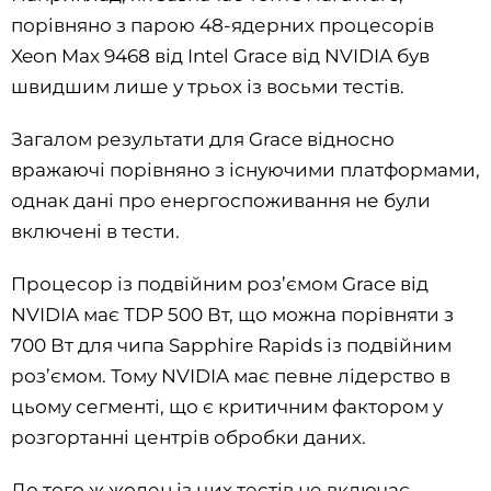
порівняно з парою 48-ядерних процесорів
Xeon Max 9468 від Intel Grace від NVIDIA був
швидшим лише у трьох із восьми тестів.
Загалом результати для Grace відносно
вражаючі порівняно з існуючими платформами,
однак дані про енергоспоживання не були
включені в тести.
Процесор із подвійним роз’ємом Grace від
NVIDIA має TDP 500 Вт, що можна порівняти з
700 Вт для чипа Sapphire Rapids із подвійним
роз’ємом. Тому NVIDIA має певне лідерство в
цьому сегменті, що є критичним фактором у
розгортанні центрів обробки даних.
До того ж жоден із цих тестів не включає