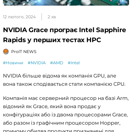
12 лютого, 2024
2 хв
NVIDIA Grace програє Intel Sapphire
Rapids у перших тестах HPC
ProIT NEWS
#Новини
#NVIDIA
#AMD
#Intel
NVIDIA більше відома як компанія GPU, але
вона також сподівається стати компанією CPU.
Компанія має серверний процесор на базі Arm,
відомий як Grace, який вона продає у
конфігураціях або із двома процесорами Grace,
або разом із графічним процесором Hopper,
причому обидва продукти призначені для