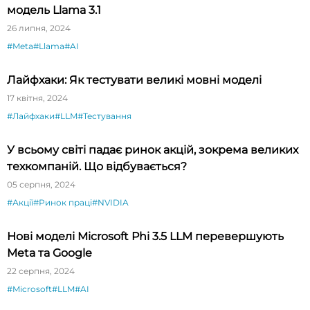
модель Llama 3.1
26 липня, 2024
#Meta
#Llama
#AI
Лайфхаки: Як тестувати великі мовні моделі
17 квітня, 2024
#Лайфхаки
#LLM
#Тестування
У всьому світі падає ринок акцій, зокрема великих
техкомпаній. Що відбувається?
05 серпня, 2024
#Акції
#Ринок праці
#NVIDIA
Нові моделі Microsoft Phi 3.5 LLM перевершують
Meta та Google
22 серпня, 2024
#Microsoft
#LLM
#AI