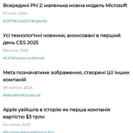
Всередині Phi 2: маленька мовна модель Microsoft
12 січня, 2024
#GPT
#ChatGPT
#OpenAI
Усі технологічні новинки, анонсовані в перший
день CES 2025
08 січня, 2025
#CES
#Технології
#Intel
Meta позначатиме зображення, створені ШІ інших
компаній
09 лютого, 2024
#Meta
#AI
#Facebook
Apple увійшла в історію як перша компанія
вартістю $3 трлн
04 липня, 2023
#Business
#Apple
#Vision Pro