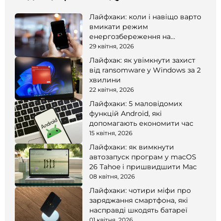
Лайфхаки: коли і навіщо варто
вмикати режим
енергозбереження на
смартфоні
29 квітня, 2026
Лайфхак: як увімкнути захист
від ransomware у Windows за 2
хвилини
22 квітня, 2026
Лайфхаки: 5 маловідомих
функцій Android, які
допомагають економити час
15 квітня, 2026
Лайфхаки: як вимкнути
автозапуск програм у macOS
26 Tahoe і пришвидшити Mac
08 квітня, 2026
Лайфхаки: чотири міфи про
заряджання смартфона, які
насправді шкодять батареї
01 квітня, 2026