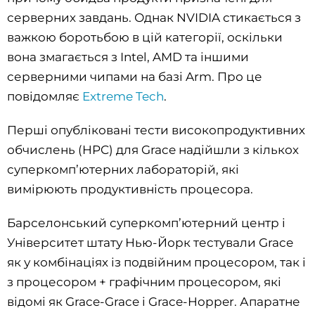
серверних завдань. Однак NVIDIA стикається з
важкою боротьбою в цій категорії, оскільки
вона змагається з Intel, AMD та іншими
серверними чипами на базі Arm. Про це
повідомляє
Extreme Tech
.
Перші опубліковані тести високопродуктивних
обчислень (HPC) для Grace надійшли з кількох
суперкомп’ютерних лабораторій, які
вимірюють продуктивність процесора.
Барселонський суперкомп’ютерний центр і
Університет штату Нью-Йорк тестували Grace
як у комбінаціях із подвійним процесором, так і
з процесором + графічним процесором, які
відомі як Grace-Grace і Grace-Hopper. Апаратне