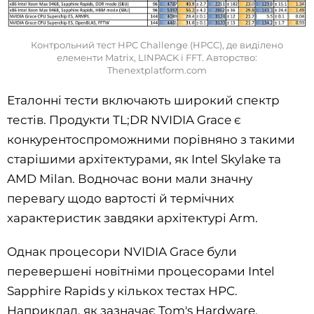
Контрольний тест HPC Challenge (HPCC), де виділено
елементи Matrix, LINPACK і FFT. Авторство:
Thenextplatform.сom‌
Еталонні тести включають широкий спектр
тестів. Продукти TL;DR NVIDIA Grace є
конкурентоспроможними порівняно з такими
старішими архітектурами, як Intel Skylake та
AMD Milan. Водночас вони мали значну
перевагу щодо вартості й термічних
характеристик завдяки архітектурі Arm.
Однак процесори NVIDIA Grace були
перевершені новітніми процесорами Intel
Sapphire Rapids у кількох тестах HPC.
Наприклад, як зазначає Tom's Hardware,