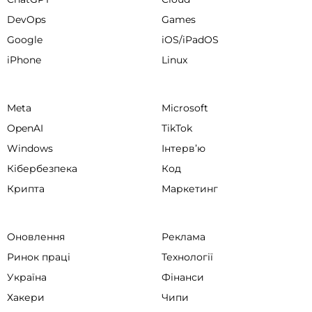
DevOps
Games
Google
iOS/iPadOS
iPhone
Linux
Meta
Microsoft
OpenAI
TikTok
Windows
Інтервʼю
Кібербезпека
Код
Крипта
Маркетинг
Оновлення
Реклама
Ринок праці
Технології
Україна
Фінанси
Хакери
Чипи