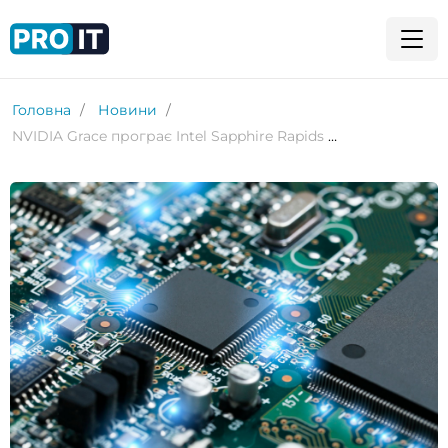
Головна
Новини
NVIDIA Grace програє Intel Sapphire Rapids у перших тестах HPC