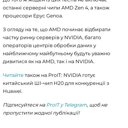
останні серверні чипи AMD Zen 4, а також
процесори Epyc Genoa.
З огляду на те, що AMD починає відбирати
частку ринку серверів у NVIDIA, багато
операторів центрів обробки даних у
найближчому майбутньому будуть уважно
дивитися як на AMD, так і на NVIDIA.
Читайте
також на ProIT: NVIDIA готує
китайський ШІ-чип H20 для конкуренції з
Huawei.
Підписуйтеся на
ProIT у Telegram
, щоб не
пропустити жодної публікації!