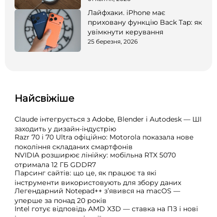
Лайфхаки. iPhone має
приховану функцію Back Tap: як
увімкнути керування
25 березня, 2026
Найсвіжіше
Claude інтегрується з Adobe, Blender і Autodesk — ШІ
заходить у дизайн-індустрію
Razr 70 і 70 Ultra офіційно: Motorola показала нове
покоління складаних смартфонів
NVIDIA розширює лінійку: мобільна RTX 5070
отримала 12 ГБ GDDR7
Парсинг сайтів: що це, як працює та які
інструменти використовують для збору даних
Легендарний Notepad++ з’явився на macOS —
уперше за понад 20 років
Intel готує відповідь AMD X3D — ставка на ПЗ і нові