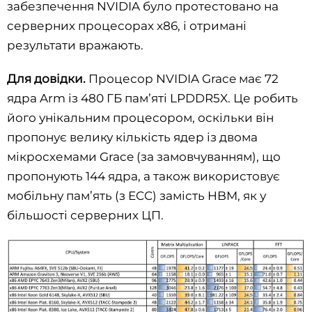
забезпечення NVIDIA було протестовано на
серверних процесорах x86, і отримані
результати вражають.
Для довідки.
Процесор NVIDIA Grace має 72
ядра Arm із 480 ГБ пам’яті LPDDR5X. Це робить
його унікальним процесором, оскільки він
пропонує велику кількість ядер із двома
мікросхемами Grace (за замовчуванням), що
пропонують 144 ядра, а також використовує
мобільну пам’ять (з ECC) замість HBM, як у
більшості серверних ЦП.