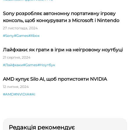
Sony розробляє автономну портативну ігрову
консоль, щоб конкурувати з Microsoft і Nintendo
27 листопада, 2024
#Sony
#Games
#Xbox
Лайфхаки: як грати в ігри на неігровому ноутбуці
21 серпня, 2024
#Лайфхаки
#Games
#Ноутбук
AMD купує Silo AI, щоб протистояти NVIDIA
12 липня, 2024
#AMD
#NVIDIA
#AI
Редакція рекомендує