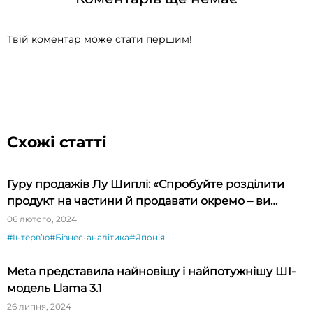
Твій коментар може стати першим!
Схожі статті
Гуру продажів Лу Шиплі: «Спробуйте розділити
продукт на частини й продавати окремо – ви
будете вражені»
06 лютого, 2024
#Інтервʼю
#Бізнес-аналітика
#Японія
Meta представила найновішу і найпотужнішу ШІ-
модель Llama 3.1
26 липня, 2024