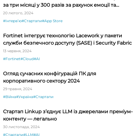
за три місяці у 300 разів за рахунок емоції та
новизни»
20 лютого, 2024
#Інтервʼю
#Стартапи
#App Store
Fortinet інтегрує технологію Lacework у пакети
служби безпечного доступу (SASE) і Security Fabric
13 червня, 2024
#Fortinet
#Cloud
#AI
Огляд сучасних конфігурацій ПК для
корпоративного сектору 2024
29 травня, 2024
#Війна
#Україна
#Стартапи
Стартап Linkup з’єднує LLM із джерелами преміум-
контенту — легально
30 листопада, 2024
#Стартапи
#LLM
#AI