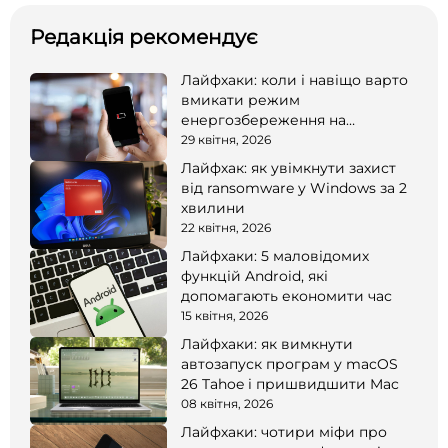
Редакція рекомендує
Лайфхаки: коли і навіщо варто
вмикати режим
енергозбереження на
смартфоні
29 квітня, 2026
Лайфхак: як увімкнути захист
від ransomware у Windows за 2
хвилини
22 квітня, 2026
Лайфхаки: 5 маловідомих
функцій Android, які
допомагають економити час
15 квітня, 2026
Лайфхаки: як вимкнути
автозапуск програм у macOS
26 Tahoe і пришвидшити Mac
08 квітня, 2026
Лайфхаки: чотири міфи про