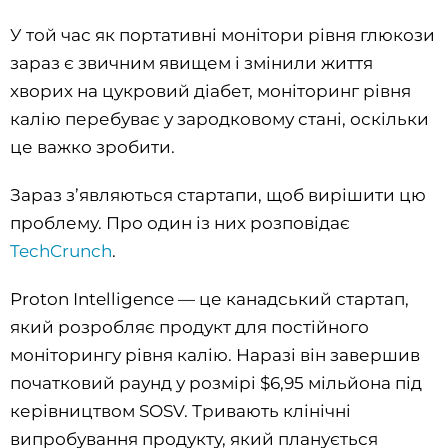
У той час як портативні монітори рівня глюкози
зараз є звичним явищем і змінили життя
хворих на цукровий діабет, моніторинг рівня
калію перебуває у зародковому стані, оскільки
це важко зробити.
Зараз з’являються стартапи, щоб вирішити цю
проблему. Про один із них розповідає
TechCrunch
.
Proton Intelligence — це канадський стартап,
який розробляє продукт для постійного
моніторингу рівня калію. Наразі він завершив
початковий раунд у розмірі $6,95 мільйона під
керівництвом SOSV. Тривають клінічні
випробування продукту, який планується