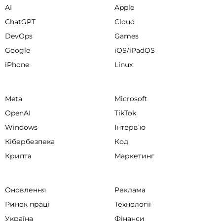
AI
Apple
ChatGPT
Cloud
DevOps
Games
Google
iOS/iPadOS
iPhone
Linux
Meta
Microsoft
OpenAI
TikTok
Windows
Інтервʼю
Кібербезпека
Код
Крипта
Маркетинг
Оновлення
Реклама
Ринок праці
Технології
Україна
Фінанси