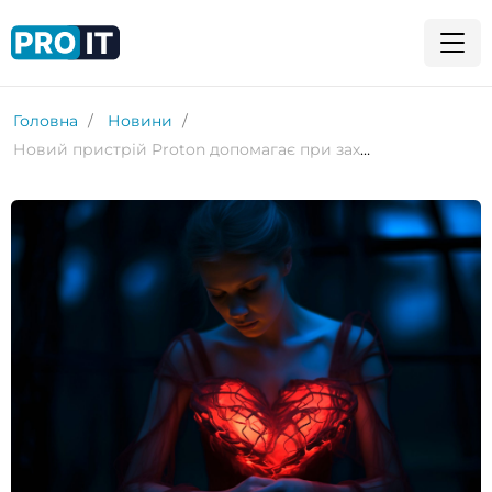
Головна
Новини
Новий пристрій Proton допомагає при захворюваннях нирок і знижує ризик розвитку серцевої недостатності