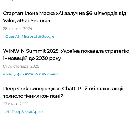
Стартап Ілона Маска xAI залучив $6 мільярдів від
Valor, a16z і Sequoia
28 травня, 2024
#OpenAI
#Microsoft
#Google
WINWIN Summit 2025: Україна показала стратегію
інновацій до 2030 року
07 листопада, 2025
#Мінцифри
#WinWin
#Україна
DeepSeek випереджає ChatGPT й обвалює акції
технологічних компаній
27 січня, 2025
#AI
#DeepSeek
#Apple