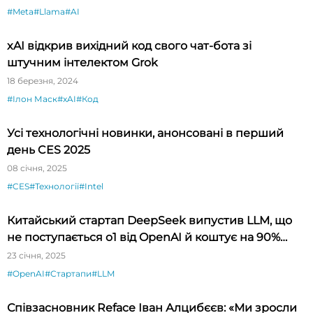
#Meta
#Llama
#AI
xAI відкрив вихідний код свого чат-бота зі
штучним інтелектом Grok
18 березня, 2024
#Ілон Маск
#xAI
#Код
Усі технологічні новинки, анонсовані в перший
день CES 2025
08 січня, 2025
#CES
#Технології
#Intel
Китайський стартап DeepSeek випустив LLM, що
не поступається o1 від OpenAI й коштує на 90%
дешевше
23 січня, 2025
#OpenAI
#Стартапи
#LLM
Співзасновник Reface Іван Алцибєєв: «Ми зросли