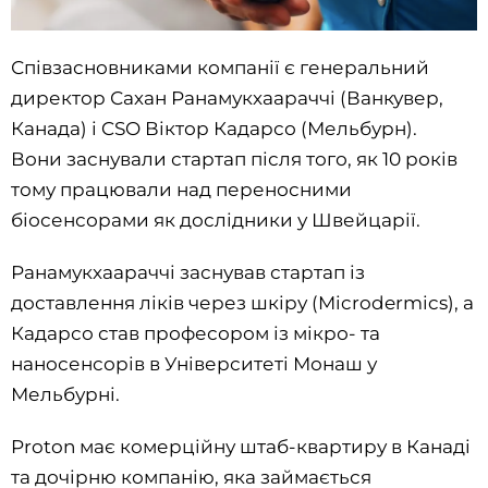
Співзасновниками компанії є генеральний
директор Сахан Ранамукхаараччі (Ванкувер,
Канада) і CSO Віктор Кадарсо (Мельбурн).
Вони заснували стартап після того, як 10 років
тому працювали над переносними
біосенсорами як дослідники у Швейцарії.
Ранамукхаараччі заснував стартап із
доставлення ліків через шкіру (Microdermics), а
Кадарсо став професором із мікро- та
наносенсорів в Університеті Монаш у
Мельбурні.
Proton має комерційну штаб-квартиру в Канаді
та дочірню компанію, яка займається