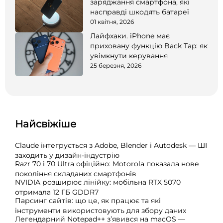
заряджання смартфона, які
насправді шкодять батареї
01 квітня, 2026
Лайфхаки. iPhone має
приховану функцію Back Tap: як
увімкнути керування
25 березня, 2026
Найсвіжіше
Claude інтегрується з Adobe, Blender і Autodesk — ШІ
заходить у дизайн-індустрію
Razr 70 і 70 Ultra офіційно: Motorola показала нове
покоління складаних смартфонів
NVIDIA розширює лінійку: мобільна RTX 5070
отримала 12 ГБ GDDR7
Парсинг сайтів: що це, як працює та які
інструменти використовують для збору даних
Легендарний Notepad++ з’явився на macOS —