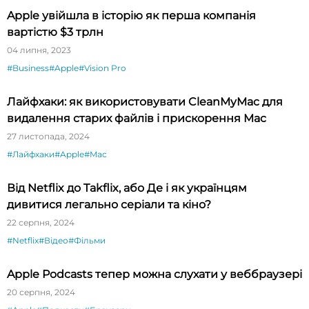
Apple увійшла в історію як перша компанія
вартістю $3 трлн
04 липня, 2023
#Business
#Apple
#Vision Pro
Лайфхаки: як використовувати CleanMyMac для
видалення старих файлів і прискорення Mac
27 листопада, 2024
#Лайфхаки
#Apple
#Mac
Від Netflix до Takflix, або Де і як українцям
дивитися легально серіали та кіно?
22 серпня, 2024
#Netflix
#Відео
#Фільми
Apple Podcasts тепер можна слухати у веббраузері
20 серпня, 2024