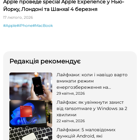
Apple проведе special Apple Experience у Нью-
Йорку, Лондоні та Шанхаї 4 березня
17 лютого, 2026
#Apple
#iPhone
#MacBook
Редакція рекомендує
Лайфхаки: коли і навіщо варто
вмикати режим
енергозбереження на
смартфоні
29 квітня, 2026
Лайфхак: як увімкнути захист
від ransomware у Windows за 2
хвилини
22 квітня, 2026
Лайфхаки: 5 маловідомих
функцій Android, які