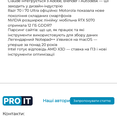
Claude інтегрується з Adobe, Blender і Autodesk — ШІ
заходить у дизайн-індустрію
Razr 70 і 70 Ultra офіційно: Motorola показала нове
покоління складаних смартфонів
NVIDIA розширює лінійку: мобільна RTX 5070
отримала 12 ГБ GDDR7
Парсинг сайтів: що це, як працює та які
інструменти використовують для збору даних
Легендарний Notepad++ з’явився на macOS —
уперше за понад 20 років
Intel готує відповідь AMD X3D — ставка на ПЗ і нові
інструменти оптимізації
Наші автори
Запропонувати статтю
Контакти: