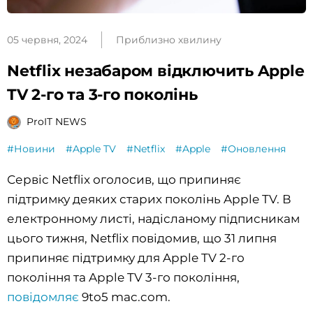
05 червня, 2024
Приблизно хвилину
Netflix незабаром відключить Apple
TV 2-го та 3-го поколінь
ProIT NEWS
#Новини
#Apple TV
#Netflix
#Apple
#Оновлення
Сервіс Netflix оголосив, що припиняє
підтримку деяких старих поколінь Apple TV. В
електронному листі, надісланому підписникам
цього тижня, Netflix повідомив, що 31 липня
припиняє підтримку для Apple TV 2-го
покоління та Apple TV 3-го покоління,
повідомляє
9to5 mac.com.