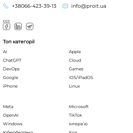
+38066-423-39-13
info@proit.ua
ссс
Топ категорії
AI
Apple
ChatGPT
Cloud
DevOps
Games
Google
iOS/iPadOS
iPhone
Linux
Meta
Microsoft
OpenAI
TikTok
Windows
Інтервʼю
Кібербезпека
Код