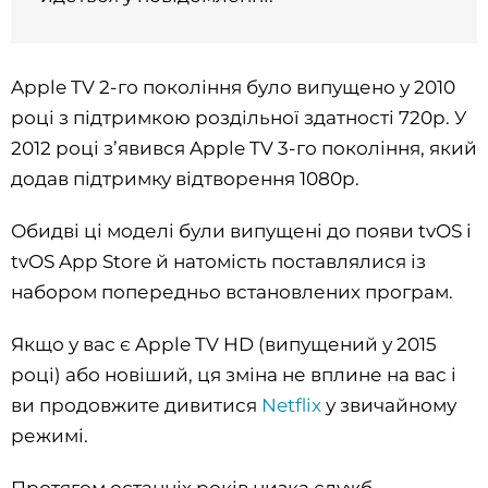
Apple TV 2-го покоління було випущено у 2010
році з підтримкою роздільної здатності 720p. У
2012 році з’явився Apple TV 3-го покоління, який
додав підтримку відтворення 1080p.
Обидві ці моделі були випущені до появи tvOS і
tvOS App Store й натомість поставлялися із
набором попередньо встановлених програм.
Якщо у вас є Apple TV HD (випущений у 2015
році) або новіший, ця зміна не вплине на вас і
ви продовжите дивитися
Netflix
у звичайному
режимі.
Протягом останніх років низка служб