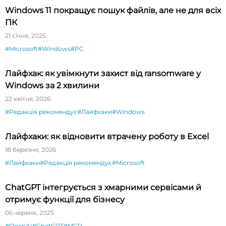
Windows 11 покращує пошук файлів, але не для всіх
ПК
21 січня, 2025
#Microsoft
#Windows
#PC
Лайфхак: як увімкнути захист від ransomware у
Windows за 2 хвилини
22 квітня, 2026
#Редакція рекомендує
#Лайфхаки
#Windows
Лайфхаки: як відновити втрачену роботу в Excel
18 березня, 2026
#Лайфхаки
#Редакція рекомендує
#Microsoft
ChatGPT інтегрується з хмарними сервісами й
отримує функції для бізнесу
06 червня, 2025
#OpenAI
#ChatGPT
#MCP