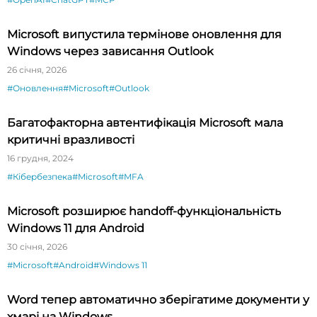
Microsoft випустила термінове оновлення для
Windows через зависання Outlook
26 січня, 2026
#Оновлення
#Microsoft
#Outlook
Багатофакторна автентифікація Microsoft мала
критичні вразливості
16 грудня, 2024
#Кібербезпека
#Microsoft
#MFA
Microsoft розширює handoff-функціональність
Windows 11 для Android
30 січня, 2026
#Microsoft
#Android
#Windows 11
Word тепер автоматично зберігатиме документи у
хмарі на Windows