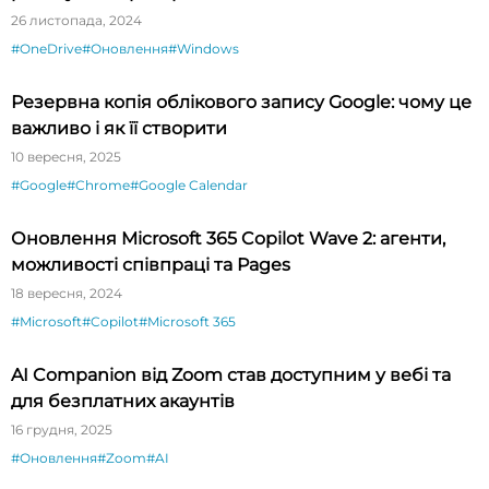
26 листопада, 2024
#OneDrive
#Оновлення
#Windows
Резервна копія облікового запису Google: чому це
важливо і як її створити
10 вересня, 2025
#Google
#Chrome
#Google Calendar
Оновлення Microsoft 365 Copilot Wave 2: агенти,
можливості співпраці та Pages
18 вересня, 2024
#Microsoft
#Copilot
#Microsoft 365
AI Companion від Zoom став доступним у вебі та
для безплатних акаунтів
16 грудня, 2025
#Оновлення
#Zoom
#AI