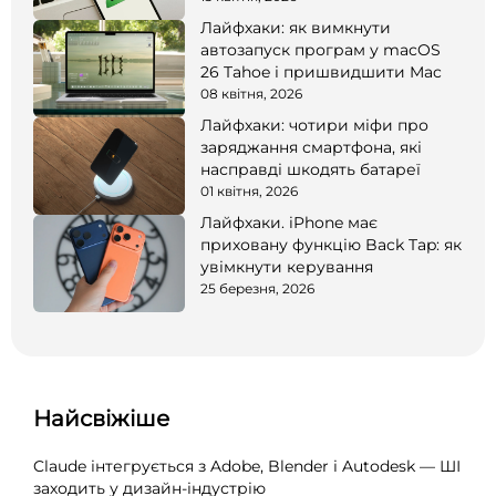
Лайфхаки: як вимкнути
автозапуск програм у macOS
26 Tahoe і пришвидшити Mac
08 квітня, 2026
Лайфхаки: чотири міфи про
заряджання смартфона, які
насправді шкодять батареї
01 квітня, 2026
Лайфхаки. iPhone має
приховану функцію Back Tap: як
увімкнути керування
25 березня, 2026
Найсвіжіше
Claude інтегрується з Adobe, Blender і Autodesk — ШІ
заходить у дизайн-індустрію