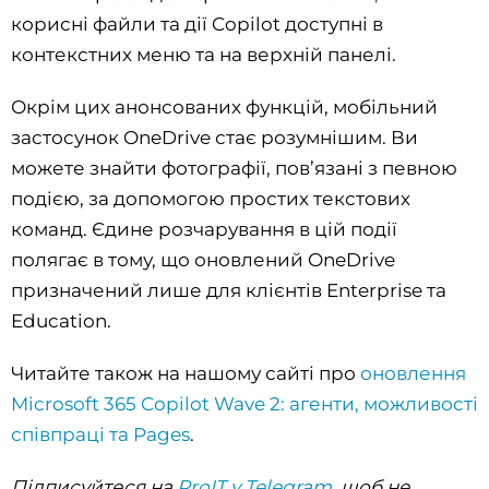
корисні файли та дії Copilot доступні в
контекстних меню та на верхній панелі.
Окрім цих анонсованих функцій, мобільний
застосунок OneDrive стає розумнішим. Ви
можете знайти фотографії, пов’язані з певною
подією, за допомогою простих текстових
команд. Єдине розчарування в цій події
полягає в тому, що оновлений OneDrive
призначений лише для клієнтів Enterprise та
Education.
Читайте також на нашому сайті про
оновлення
Microsoft 365 Copilot Wave 2: агенти, можливості
співпраці та Pages
.
Підписуйтеся на
ProIT у Telegram
, щоб не