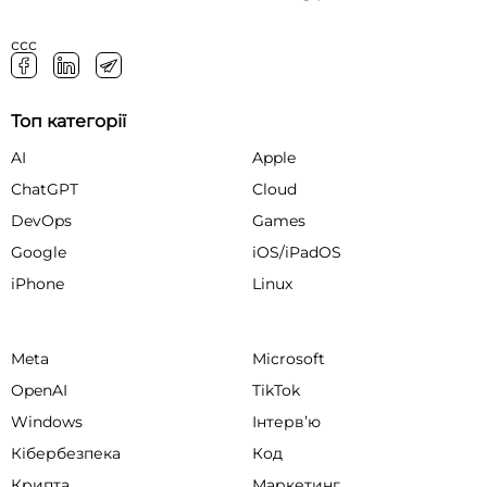
ссс
Топ категорії
AI
Apple
ChatGPT
Cloud
DevOps
Games
Google
iOS/iPadOS
iPhone
Linux
Meta
Microsoft
OpenAI
TikTok
Windows
Інтервʼю
Кібербезпека
Код
Крипта
Маркетинг