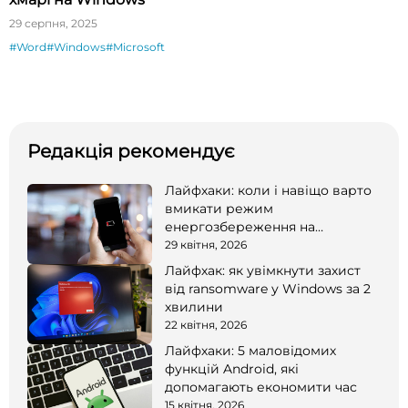
29 серпня, 2025
#Word
#Windows
#Microsoft
Редакція рекомендує
Лайфхаки: коли і навіщо варто
вмикати режим
енергозбереження на
смартфоні
29 квітня, 2026
Лайфхак: як увімкнути захист
від ransomware у Windows за 2
хвилини
22 квітня, 2026
Лайфхаки: 5 маловідомих
функцій Android, які
допомагають економити час
15 квітня, 2026