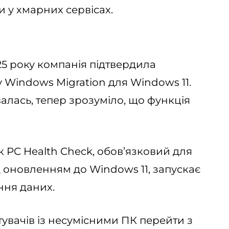
и у хмарних сервісах.
025 року компанія підтвердила
 Windows Migration для Windows 11.
валась, тепер зрозуміло, що функція
 PC Health Check, обов’язковий для
д оновленням до Windows 11, запускає
ня даних.
тувачів із несумісними ПК перейти з