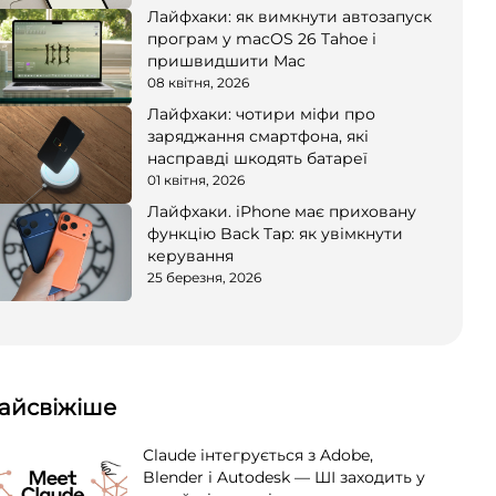
Лайфхаки: як вимкнути автозапуск
програм у macOS 26 Tahoe і
пришвидшити Mac
08 квітня, 2026
Лайфхаки: чотири міфи про
заряджання смартфона, які
насправді шкодять батареї
01 квітня, 2026
Лайфхаки. iPhone має приховану
функцію Back Tap: як увімкнути
керування
25 березня, 2026
айсвіжіше
Claude інтегрується з Adobe,
Blender і Autodesk — ШІ заходить у