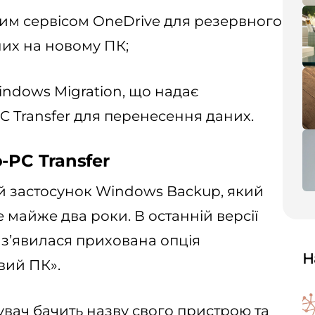
им сервісом OneDrive для резервного
их на новому ПК;
indows Migration, що надає
C Transfer для перенесення даних.
-PC Transfer
й застосунок Windows Backup, який
е майже два роки. В останній версії
) з’явилася прихована опція
Н
вий ПК».
тувач бачить назву свого пристрою та