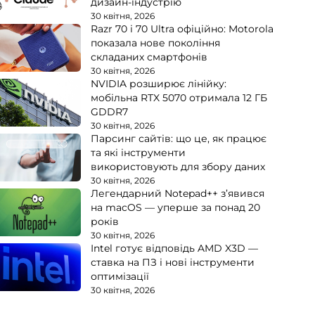
дизайн-індустрію
30 квітня, 2026
Razr 70 і 70 Ultra офіційно: Motorola
показала нове покоління
складаних смартфонів
30 квітня, 2026
NVIDIA розширює лінійку:
мобільна RTX 5070 отримала 12 ГБ
GDDR7
30 квітня, 2026
Парсинг сайтів: що це, як працює
та які інструменти
використовують для збору даних
30 квітня, 2026
Легендарний Notepad++ з’явився
на macOS — уперше за понад 20
років
30 квітня, 2026
Intel готує відповідь AMD X3D —
ставка на ПЗ і нові інструменти
оптимізації
30 квітня, 2026