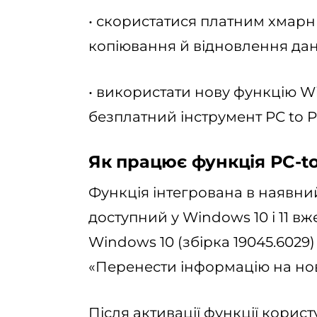
• скористатися платним хмарн
копіювання й відновлення дан
• використати нову функцію W
безплатний інструмент PC to P
Як працює функція PC-to
Функція інтегрована в наявни
доступний у Windows 10 і 11 вж
Windows 10 (збірка 19045.6029
«Перенести інформацію на но
Після активації функції корис