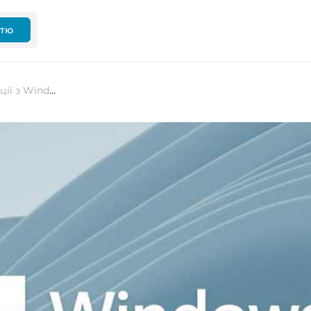
ттю
Microsoft додає інструмент міграції з Windows 10 на Windows 11