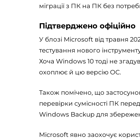
міграції з ПК на ПК без потреб
Підтверджено офіційно
У блозі Microsoft від травня 2
тестування нового інструменту
Хоча Windows 10 тоді не згаду
охоплює й цю версію ОС.
Також помічено, що застосунок
перевірки сумісності ПК пере
Windows Backup для збережен
Microsoft явно заохочує корис