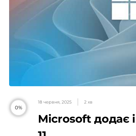
18 червня, 2025
2 хв
0%
Microsoft додає 
11