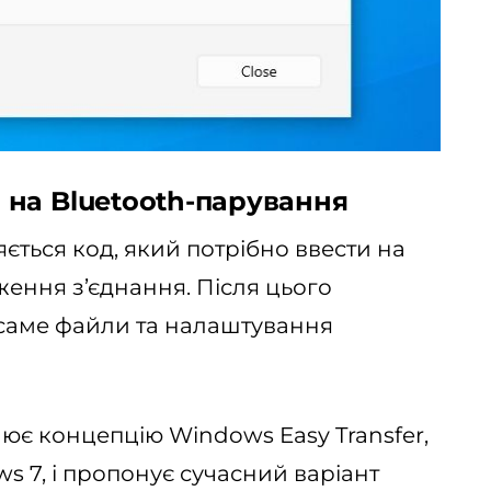
на Bluetooth-парування
яється код, який потрібно ввести на
ження з’єднання. Після цього
 саме файли та налаштування
лює концепцію Windows Easy Transfer,
 7, і пропонує сучасний варіант