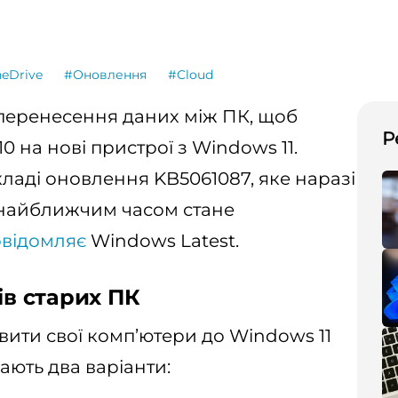
eDrive
#Оновлення
#Cloud
ю перенесення даних між ПК, щоб
Р
0 на нові пристрої з Windows 11.
кладі оновлення KB5061087, яке наразі
і найближчим часом стане
овідомляє
Windows Latest.
ів старих ПК
овити свої комп’ютери до Windows 11
ають два варіанти: