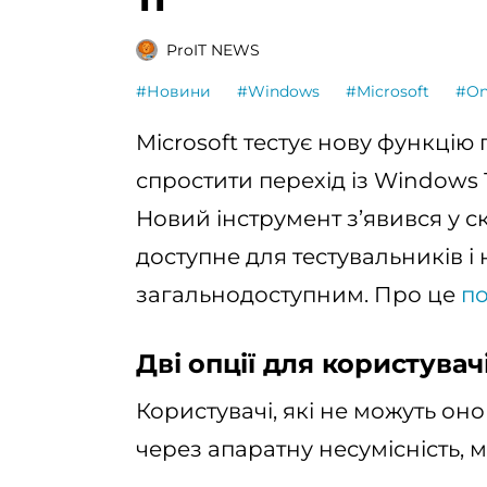
ProIT NEWS
#Новини
#Windows
#Microsoft
#On
Microsoft тестує нову функці
спростити перехід із Windows 1
Новий інструмент з’явився у с
доступне для тестувальників 
загальнодоступним. Про це
п
Дві опції для користувач
Користувачі, які не можуть он
через апаратну несумісність, м