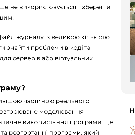
ьше не використовується, і зберегти
шим.
файл журналу із великою кількістю
ти знайти проблеми в коді та
для серверів або віртуальних
граму?
ивішою частиною реального
Н
 повторюване моделювання
актичне використання програми. Це
та розгортанні програми, який