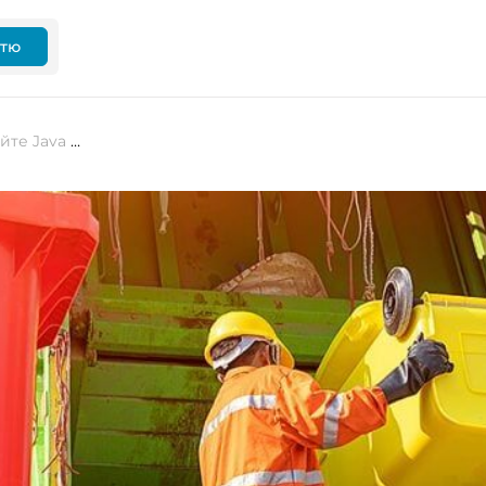
ттю
Лайфхаки: перевірте та оптимізуйте Java Application’s Memory Use