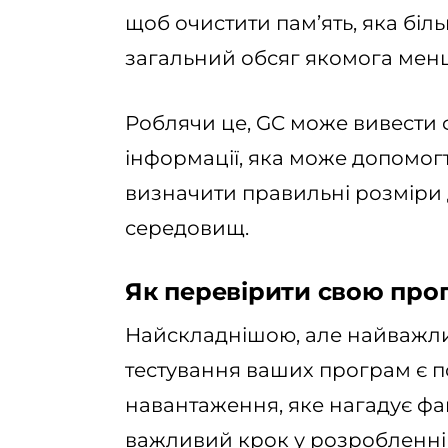
щоб очистити пам’ять, яка біл
загальний обсяг якомога мен
Роблячи це, GC може вивести 
інформації, яка може допомог
визначити правильні розміри 
середовищ.
Як перевірити свою про
Найскладнішою, але найважл
тестування ваших програм є
навантаження, яке нагадує ф
важливий крок у розробленні 