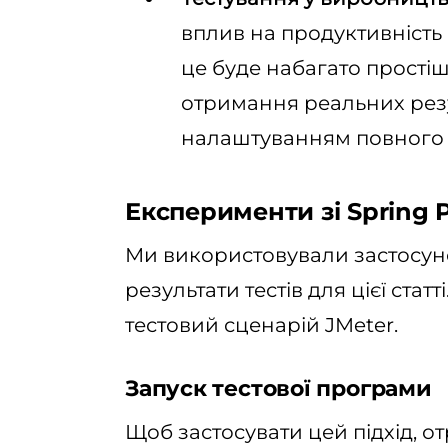
вплив на продуктивність 
це буде набагато прост
отримання реальних резу
налаштуванням повного 
Експерименти зі Spring P
Ми використовували застосунок
результати тестів для цієї статт
тестовий сценарій JMeter.
Запуск тестової програми
Щоб застосувати цей підхід, о