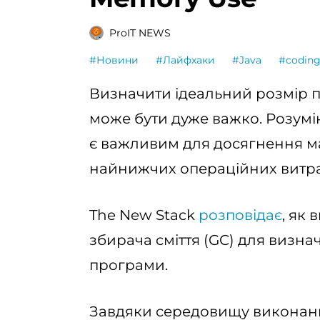
ProIT NEWS
#Новини
#Лайфхаки
#Java
#codin
Визначити ідеальний розмір п
може бути дуже важко. Розумі
є важливим для досягнення м
найнижчих операційних витра
The New Stack
розповідає
, як
збирача сміття (GC) для визна
програми.
Завдяки середовищу виконанн