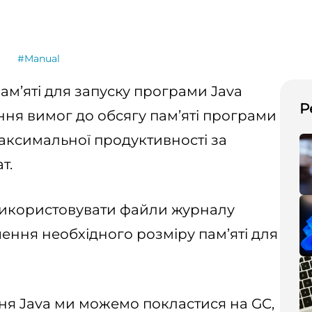
g
#Manual
ам’яті для запуску програми Java
Р
ння вимог до обсягу пам’яті програми
аксимальної продуктивності за
т.
 використовувати файли журналу
чення необхідного розміру пам’яті для
я Java ми можемо покластися на GC,