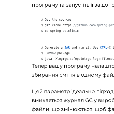
програму та запустіть її за до
# 
Get
the
sources
$
git
clone
https
:
//github.com/spring-pr
$
cd
spring
-
petclinic
# 
Generate
a
JAR
and
run
it
. 
Use
CTRL
+
C
$
 ./
mvnw
package
$
java
 -
Xlog
:
gc
,
safepoint
:
gc
.
log
::
fileco
Тепер вашу програму налашто
збирання сміття в одному файл
Цей параметр ідеально підходи
вмикається журнал GC у вироб
файли, що змінюються, щоб фа