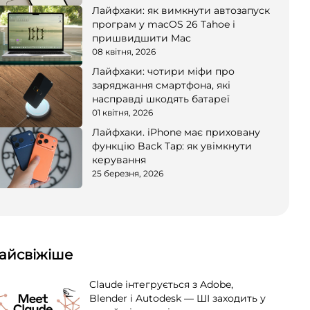
Лайфхаки: як вимкнути автозапуск
програм у macOS 26 Tahoe і
пришвидшити Mac
08 квітня, 2026
Лайфхаки: чотири міфи про
заряджання смартфона, які
насправді шкодять батареї
01 квітня, 2026
Лайфхаки. iPhone має приховану
функцію Back Tap: як увімкнути
керування
25 березня, 2026
айсвіжіше
Claude інтегрується з Adobe,
Blender і Autodesk — ШІ заходить у