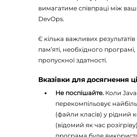
вимагатиме співпраці між в
DevOps.
Є кілька важливих результатів
пам’яті, необхідного програмі,
пропускної здатності.
Вказівки для досягнення ці
Не поспішайте
.
Коли Java
перекомпільовує найбіл
(файли класів) у рідний 
(відомий як час розігріву
програма буде використо