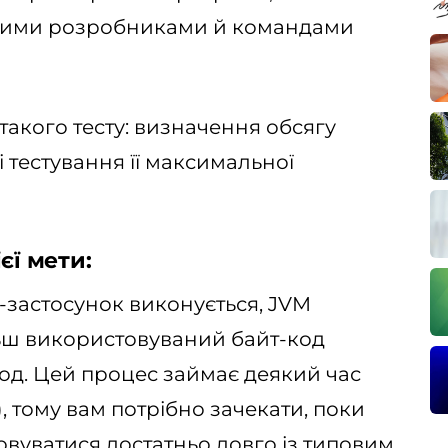
ашими розробниками й командами
 такого тесту: визначення обсягу
 і тестування її максимальної
єї мети:
-застосунок виконується, JVM
ьш використовуваний байт-код
код. Цей процес займає деякий час
), тому вам потрібно зачекати, поки
вуватися достатньо довго із типовим