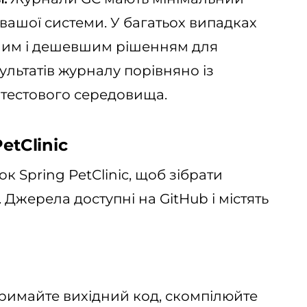
вашої системи. У багатьох випадках
ішим і дешевшим рішенням для
льтатів журналу порівняно із
тестового середовища.
etClinic
 Spring PetClinic, щоб зібрати
і. Джерела доступні на GitHub і містять
тримайте вихідний код, скомпілюйте