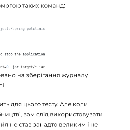
помогою таких команд:
ojects/spring-petclinic
to
stop
the
application
unt
=
0
 -
jar
target
/*.
jar
вано на зберігання журналу
і.
ть для цього тесту. Але коли
ництві, вам слід використовувати
йл не став занадто великим і не