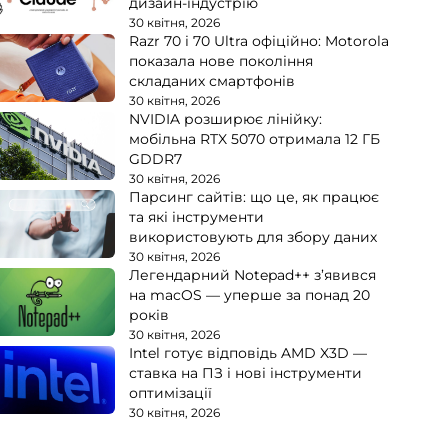
дизайн-індустрію
30 квітня, 2026
Razr 70 і 70 Ultra офіційно: Motorola
показала нове покоління
складаних смартфонів
30 квітня, 2026
NVIDIA розширює лінійку:
мобільна RTX 5070 отримала 12 ГБ
GDDR7
30 квітня, 2026
Парсинг сайтів: що це, як працює
та які інструменти
використовують для збору даних
30 квітня, 2026
Легендарний Notepad++ з’явився
на macOS — уперше за понад 20
років
30 квітня, 2026
Intel готує відповідь AMD X3D —
ставка на ПЗ і нові інструменти
оптимізації
30 квітня, 2026