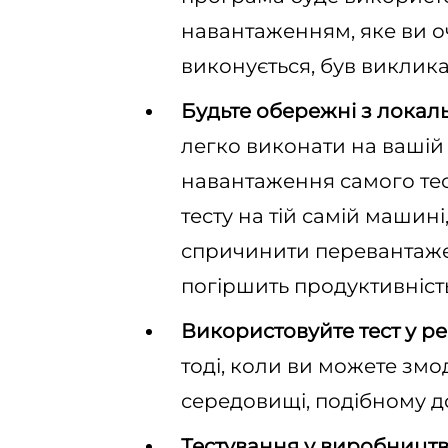
навантаженням, яке ви оч
виконується, був викли
Будьте обережні з локал
легко виконати на вашій
навантаження самого те
тесту на тій самій машин
спричинити перевантажен
погіршить продуктивніст
Використовуйте тест у р
тоді, коли ви можете зм
середовищі, подібному д
Тестування у виробництв