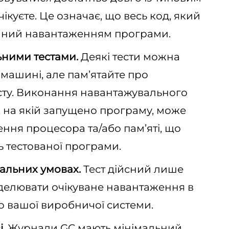
ікуєте. Це означає, що весь код, який
каний навантаженням програми.
ьними тестами
.
Деякі тести можна
 машині, але пам’ятайте про
сту. Виконання навантажувального
і, на якій запущено програму, може
ня процесора та/або пам’яті, що
ь тестованої програми.
еальн
их умовах.
Тест дійсний лише
оделювати очікуване навантаження в
о вашої виробничої системи.
і
.
Журнали GC мають мінімальний