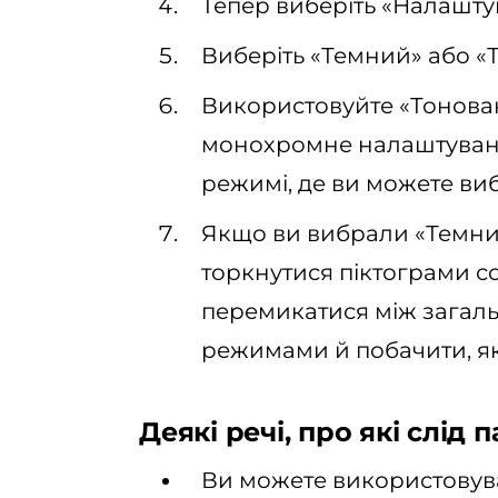
Тепер виберіть «Налашту
Виберіть «Темний» або «
Використовуйте «Тонова
монохромне налаштуванн
режимі, де ви можете виб
Якщо ви вибрали «Темни
торкнутися піктограми с
перемикатися між загаль
режимами й побачити, як
Деякі речі, про які слід п
Ви можете використовув