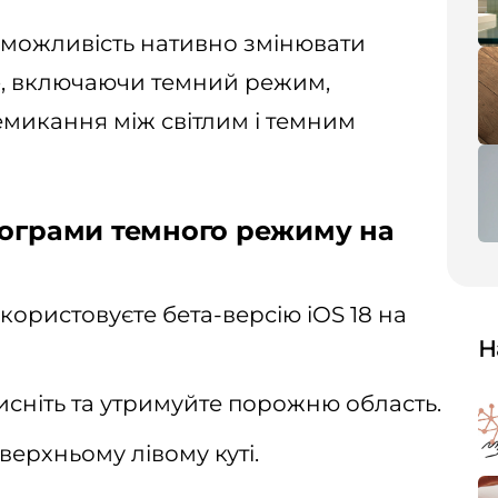
є можливість нативно змінювати
e, включаючи темний режим,
микання між світлим і темним
тограми темного режиму на
ористовуєте бета-версію iOS 18 на
Н
исніть та утримуйте порожню область.
верхньому лівому куті.