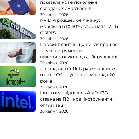
показала нове покоління
складаних смартфонів
30 квітня, 2026
NVIDIA розширює лінійку:
мобільна RTX 5070 отримала 12 ГБ
GDDR7
30 квітня, 2026
Парсинг сайтів: що це, як працює
та які інструменти
використовують для збору даних
30 квітня, 2026
Легендарний Notepad++ з’явився
на macOS — уперше за понад 20
років
30 квітня, 2026
Intel готує відповідь AMD X3D —
ставка на ПЗ і нові інструменти
оптимізації
30 квітня, 2026