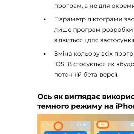
програм, а не для окреми
Параметр піктограми зас
лише програм розробки A
з’явиться і для застосунк
Зміна кольору всіх прогр
iOS 18 стосується як вбуд
поточній бета-версії.
Ось як виглядає викори
темного режиму на iPhone