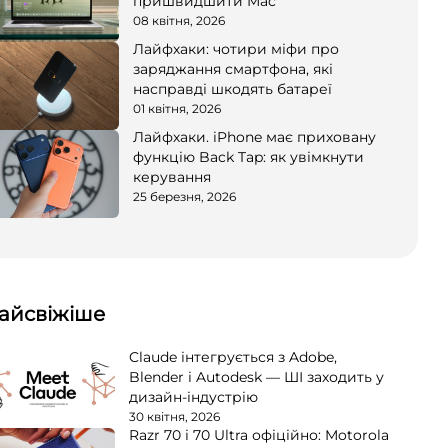
пришвидшити Mac
08 квітня, 2026
Лайфхаки: чотири міфи про
заряджання смартфона, які
насправді шкодять батареї
01 квітня, 2026
Лайфхаки. iPhone має приховану
функцію Back Tap: як увімкнути
керування
25 березня, 2026
айсвіжіше
Claude інтегрується з Adobe,
Blender і Autodesk — ШІ заходить у
дизайн-індустрію
30 квітня, 2026
Razr 70 і 70 Ultra офіційно: Motorola