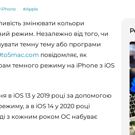
#iPhone
#Apple
ливість змінювати кольори
Р
ний режим. Незалежно від того, чи
вувати темну тему або програми
9to5mac.com
повідомляє, як
ам темного режиму на iPhone з iOS
 в iOS 13 у 2019 році за допомогою
жиму, а в iOS 14 у 2020 році
оді з кожним роком ОС набуває