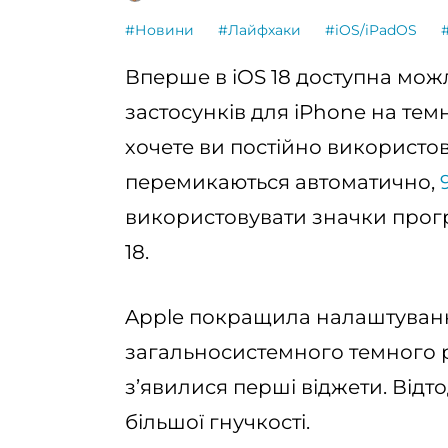
#Новини
#Лайфхаки
#iOS/iPadOS
Вперше в iOS 18 доступна мож
застосунків для iPhone на тем
хочете ви постійно використо
перемикаються автоматично,
використовувати значки прогр
18.
Apple покращила налаштування
загальносистемного темного ре
з’явилися перші віджети. Відт
більшої гнучкості.