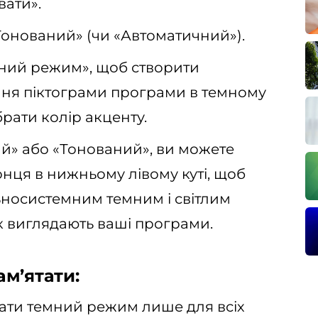
вати».
Тонований» (чи «Автоматичний»).
ний режим», щоб створити
я піктограми програми в темному
рати колір акценту.
й» або «Тонований», ви можете
онця в нижньому лівому куті, щоб
носистемним темним і світлим
 виглядають ваші програми.
ам’ятати:
ати темний режим лише для всіх