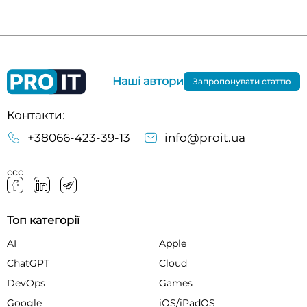
Наші автори
Запропонувати статтю
Контакти:
+38066-423-39-13
info@proit.ua
ссс
Топ категорії
AI
Apple
ChatGPT
Cloud
DevOps
Games
Google
iOS/iPadOS