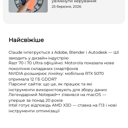
увімкнути керування
25 березня, 2026
Найсвіжіше
Claude інтегрується з Adobe, Blender і Autodesk — ШІ
заходить у дизайн-індустрію
Razr 70 і 70 Ultra офіційно: Motorola показала нове
покоління складаних смартфонів
NVIDIA розширює лінійку: мобільна RTX 5070
отримала 12 ГБ GDDR7
Парсинг сайтів: що це, як працює та які
інструменти використовують для збору даних
Легендарний Notepad++ з’явився на macOS —
уперше за понад 20 років
Intel готує відповідь AMD X3D — ставка на ПЗ і нові
інструменти оптимізації