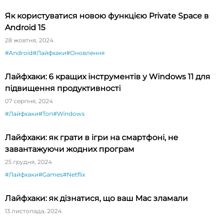
Як користуватися новою функцією Private Space в
Android 15
28 жовтня, 2024
#Android
#Лайфхаки
#Оновлення
Лайфхаки: 6 кращих інструментів у Windows 11 для
підвищення продуктивності
07 серпня, 2024
#Лайфхаки
#Топ
#Windows
Лайфхаки: як грати в ігри на смартфоні, не
завантажуючи жодних програм
25 грудня, 2024
#Лайфхаки
#Games
#Netflix
Лайфхаки: як дізнатися, що ваш Mac зламали
13 листопада, 2024