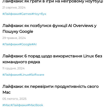
Лайфхаки: як грати в ігри на неігровому ноутбуці
21 серпня, 2024
#Лайфхаки
#Games
#Ноутбук
Лайфхаки: як позбутися функції AI Overviews у
Пошуку Google
29 травня, 2024
#Лайфхаки
#Google
#AI
Лайфхаки: 6 порад щодо використання Linux без
командного рядка
11 грудня, 2024
#Лайфхаки
#Linux
#Software
Лайфхаки: як перевірити продуктивність свого
Mac
05 лютого, 2025
#Mac
#Лайфхаки
#MacBook