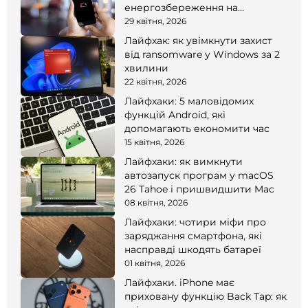
енергозбереження на
смартфоні
29 квітня, 2026
Лайфхак: як увімкнути захист
від ransomware у Windows за 2
хвилини
22 квітня, 2026
Лайфхаки: 5 маловідомих
функцій Android, які
допомагають економити час
15 квітня, 2026
Лайфхаки: як вимкнути
автозапуск програм у macOS
26 Tahoe і пришвидшити Mac
08 квітня, 2026
Лайфхаки: чотири міфи про
заряджання смартфона, які
насправді шкодять батареї
01 квітня, 2026
Лайфхаки. iPhone має
приховану функцію Back Tap: як