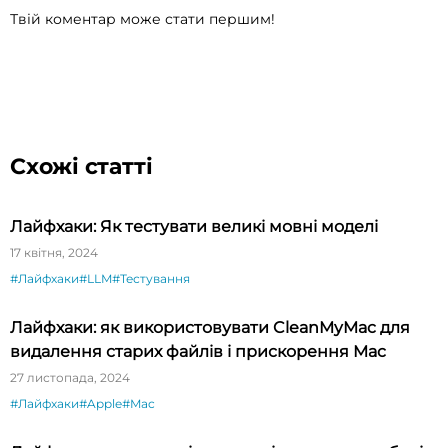
Твій коментар може стати першим!
Схожі статті
Лайфхаки: Як тестувати великі мовні моделі
17 квітня, 2024
#Лайфхаки
#LLM
#Тестування
Лайфхаки: як використовувати CleanMyMac для
видалення старих файлів і прискорення Mac
27 листопада, 2024
#Лайфхаки
#Apple
#Mac