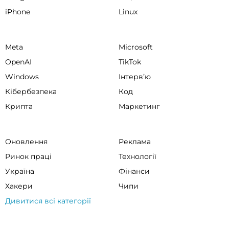
iPhone
Linux
Meta
Microsoft
OpenAI
TikTok
Windows
Інтервʼю
Кібербезпека
Код
Крипта
Маркетинг
Оновлення
Реклама
Ринок праці
Технології
Україна
Фінанси
Хакери
Чипи
Дивитися всі категорії