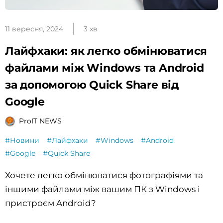
11 вересня, 2024
3 хв
Лайфхаки: як легко обмінюватися
файлами між Windows та Android
за допомогою Quick Share від
Google
ProIT NEWS
#Новини
#Лайфхаки
#Windows
#Android
#Google
#Quick Share
Хочете легко обмінюватися фотографіями та
іншими файлами між вашим ПК з Windows і
пристроєм Android?