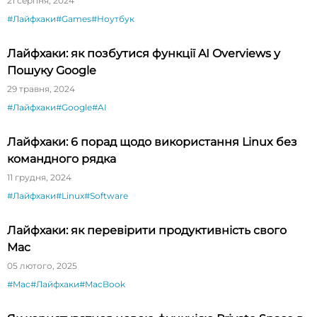
21 серпня, 2024
#Лайфхаки
#Games
#Ноутбук
Лайфхаки: як позбутися функції AI Overviews у
Пошуку Google
29 травня, 2024
#Лайфхаки
#Google
#AI
Лайфхаки: 6 порад щодо використання Linux без
командного рядка
11 грудня, 2024
#Лайфхаки
#Linux
#Software
Лайфхаки: як перевірити продуктивність свого
Mac
05 лютого, 2025
#Mac
#Лайфхаки
#MacBook