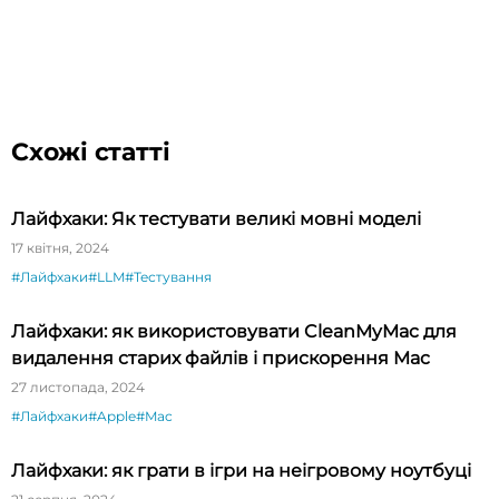
Схожі статті
Лайфхаки: Як тестувати великі мовні моделі
17 квітня, 2024
#Лайфхаки
#LLM
#Тестування
Лайфхаки: як використовувати CleanMyMac для
видалення старих файлів і прискорення Mac
27 листопада, 2024
#Лайфхаки
#Apple
#Mac
Лайфхаки: як грати в ігри на неігровому ноутбуці