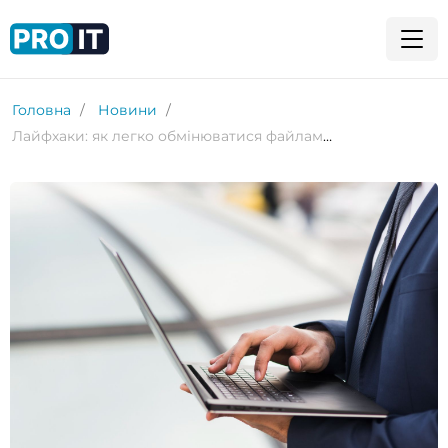
Головна
Новини
Лайфхаки: як легко обмінюватися файлами між Windows та Android за допомогою Quick Share від Google