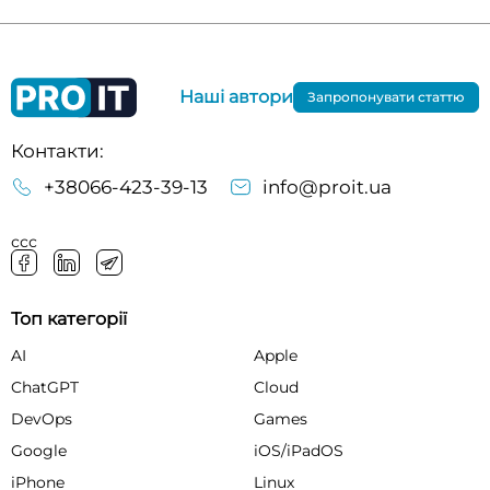
Наші автори
Запропонувати статтю
Контакти:
+38066-423-39-13
info@proit.ua
ссс
Топ категорії
AI
Apple
ChatGPT
Cloud
DevOps
Games
Google
iOS/iPadOS
iPhone
Linux