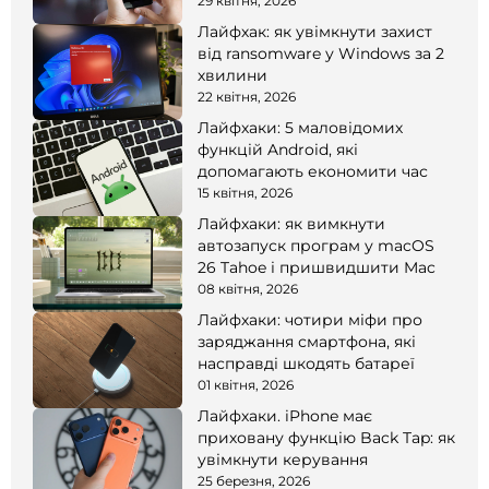
смартфоні
29 квітня, 2026
Лайфхак: як увімкнути захист
від ransomware у Windows за 2
хвилини
22 квітня, 2026
Лайфхаки: 5 маловідомих
функцій Android, які
допомагають економити час
15 квітня, 2026
Лайфхаки: як вимкнути
автозапуск програм у macOS
26 Tahoe і пришвидшити Mac
08 квітня, 2026
Лайфхаки: чотири міфи про
заряджання смартфона, які
насправді шкодять батареї
01 квітня, 2026
Лайфхаки. iPhone має
приховану функцію Back Tap: як
увімкнути керування
25 березня, 2026