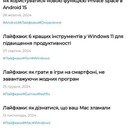
Як користуватися новою функцією Private Space в
Android 15
28 жовтня, 2024
#Android
#Лайфхаки
#Оновлення
Лайфхаки: 6 кращих інструментів у Windows 11 для
підвищення продуктивності
07 серпня, 2024
#Лайфхаки
#Топ
#Windows
Лайфхаки: як грати в ігри на смартфоні, не
завантажуючи жодних програм
25 грудня, 2024
#Лайфхаки
#Games
#Netflix
Лайфхаки: як дізнатися, що ваш Mac зламали
13 листопада, 2024
#Лайфхаки
#Mac
#Windows