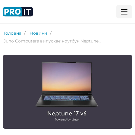
Головна
Новини
Juno Computers випускає ноутбук Neptune 17 v6 Linux із NVIDIA RTX 4090