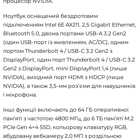
процесор NVIDIA.
Ноутбук оснащений бездротовим
підключенням Intel 6E AX211, 2,5 Gigabit Ethernet,
Bluetooth 5.0, двома портами USB-A 3.2 Gen2
(один USB-порт із живленням, AC/DC), одним
портом Thunderbolt 4 / USB-C 3.2 Gen2 з
DisplayPort, один порт Thunderbolt 4 / USB-C 3.2
Gen2 з DisplayPort, mini DisplayPort 1,4 (лише
NVIDIA), вихідний порт HDMI з HDCP (лише
NVIDIA), а також 3,5-мм роз’єми для навушників
і мікрофона.
Інші функції включають до 64 ГБ оперативної
пам’яті з частотою 4800 МГц, до 6 ТБ пам’яті M.2
PCIe Gen 4×4 SSD, кольорову клавіатуру RGB,
вбудовану вебкамеру 2,0 МП з роздільною