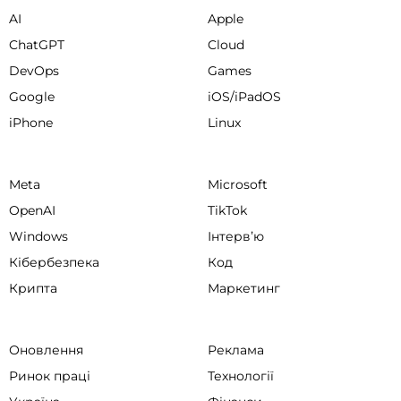
AI
Apple
ChatGPT
Cloud
DevOps
Games
Google
iOS/iPadOS
iPhone
Linux
Meta
Microsoft
OpenAI
TikTok
Windows
Інтервʼю
Кібербезпека
Код
Крипта
Маркетинг
Оновлення
Реклама
Ринок праці
Технології