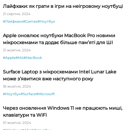
Лайфхаки: як грати в ігри на неігровому ноутбуці
21 серпня, 2024
#Лайфхаки
#Games
#Ноутбук
Apple оновлює ноутбуки MacBook Pro новими
мікросхемами та додає більше пам’яті для ШІ
31 жовтня, 2024
#Apple
#M4
#MacBook
Surface Laptop з мікросхемами Intel Lunar Lake
може з’явитися вже наступного року
18 жовтня, 2024
#Ноутбук
#Surface
#Microsoft
Через оновлення Windows 11 не працюють миші,
клавіатури та WiFi
01 жовтня, 2024