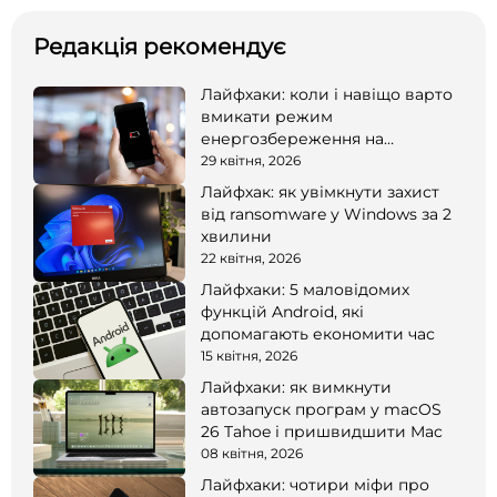
Редакція рекомендує
Лайфхаки: коли і навіщо варто
вмикати режим
енергозбереження на
смартфоні
29 квітня, 2026
Лайфхак: як увімкнути захист
від ransomware у Windows за 2
хвилини
22 квітня, 2026
Лайфхаки: 5 маловідомих
функцій Android, які
допомагають економити час
15 квітня, 2026
Лайфхаки: як вимкнути
автозапуск програм у macOS
26 Tahoe і пришвидшити Mac
08 квітня, 2026
Лайфхаки: чотири міфи про