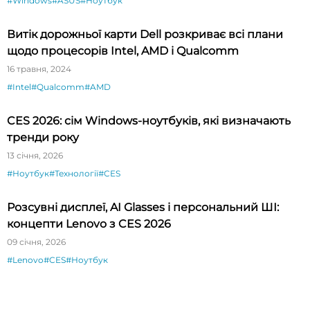
#Windows
#ASUS
#Ноутбук
Витік дорожньої карти Dell розкриває всі плани
щодо процесорів Intel, AMD і Qualcomm
16 травня, 2024
#Intel
#Qualcomm
#AMD
CES 2026: сім Windows-ноутбуків, які визначають
тренди року
13 січня, 2026
#Ноутбук
#Технології
#CES
Розсувні дисплеї, AI Glasses і персональний ШІ:
концепти Lenovo з CES 2026
09 січня, 2026
#Lenovo
#CES
#Ноутбук