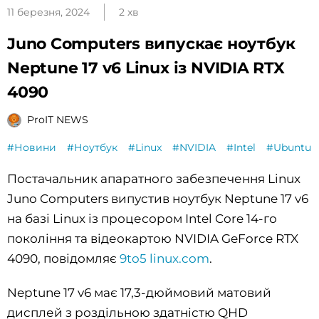
11 березня, 2024
2 хв
Juno Computers випускає ноутбук
Neptune 17 v6 Linux із NVIDIA RTX
4090
ProIT NEWS
#Новини
#Ноутбук
#Linux
#NVIDIA
#Intel
#Ubuntu
Постачальник апаратного забезпечення Linux
Juno Computers випустив ноутбук Neptune 17 v6
на базі Linux із процесором Intel Core 14-го
покоління та відеокартою NVIDIA GeForce RTX
4090, повідомляє
9to5 linux.com
.
Neptune 17 v6 має 17,3-дюймовий матовий
дисплей з роздільною здатністю QHD