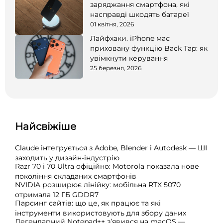
заряджання смартфона, які
насправді шкодять батареї
01 квітня, 2026
Лайфхаки. iPhone має
приховану функцію Back Tap: як
увімкнути керування
25 березня, 2026
Найсвіжіше
Claude інтегрується з Adobe, Blender і Autodesk — ШІ
заходить у дизайн-індустрію
Razr 70 і 70 Ultra офіційно: Motorola показала нове
покоління складаних смартфонів
NVIDIA розширює лінійку: мобільна RTX 5070
отримала 12 ГБ GDDR7
Парсинг сайтів: що це, як працює та які
інструменти використовують для збору даних
Легендарний Notepad++ з’явився на macOS —