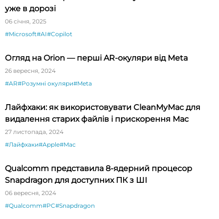
уже в дорозі
06 січня, 2025
#Microsoft
#AI
#Copilot
Огляд на Orion — перші AR-окуляри від Meta
26 вересня, 2024
#AR
#Розумні окуляри
#Meta
Лайфхаки: як використовувати CleanMyMac для
видалення старих файлів і прискорення Mac
27 листопада, 2024
#Лайфхаки
#Apple
#Mac
Qualcomm представила 8-ядерний процесор
Snapdragon для доступних ПК з ШІ
06 вересня, 2024
#Qualcomm
#PC
#Snapdragon