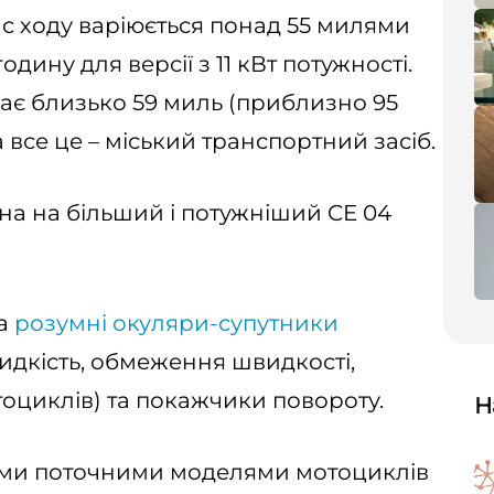
с ходу варіюється понад 55 милями
дину для версії з 11 кВт потужності.
ає близько 59 миль (приблизно 95
 все це – міський транспортний засіб.
Ціна на більший і потужніший CE 04
ла
розумні окуляри-супутники
видкість, обмеження швидкості,
оциклів) та покажчики повороту.
Н
ими поточними моделями мотоциклів