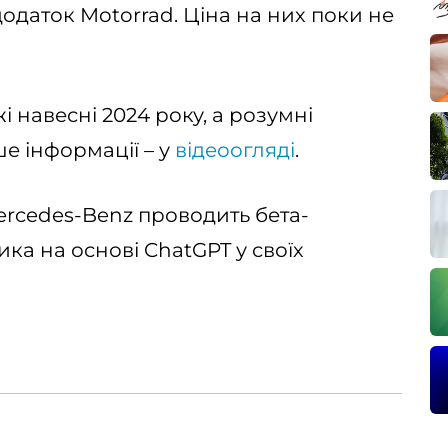
одаток Motorrad. Ціна на них поки не
і навесні 2024 року, а розумні
ше інформації – у
відеоогляді
.
ercedes-Benz проводить бета-
ка на основі ChatGPT у своїх