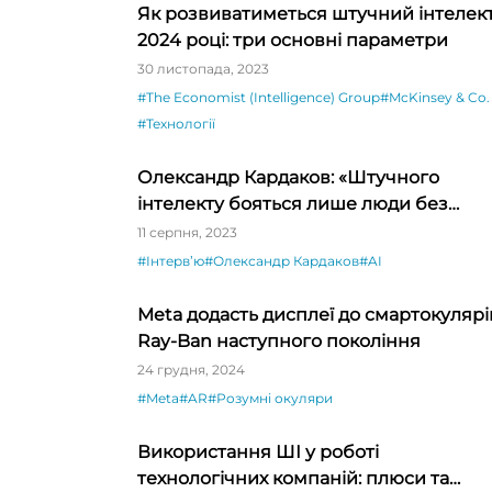
Як розвиватиметься штучний інтелект
2024 році: три основні параметри
30 листопада, 2023
#The Economist (Intelligence) Group
#McKinsey & Co.
#Технології
Олександр Кардаков: «Штучного
інтелекту бояться лише люди без
інтелекту»
11 серпня, 2023
#Інтервʼю
#Олександр Кардаков
#AI
Meta додасть дисплеї до смартокулярі
Ray-Ban наступного покоління
24 грудня, 2024
#Meta
#AR
#Розумні окуляри
Використання ШІ у роботі
технологічних компаній: плюси та