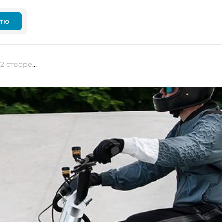
ттю
Новий електроскутер BMW CE 02 створений для міста й оснащений розумними окулярами