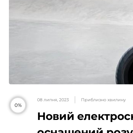
08 липня, 2023
Приблизно хвилину
0%
Новий електроск
оснащений роз