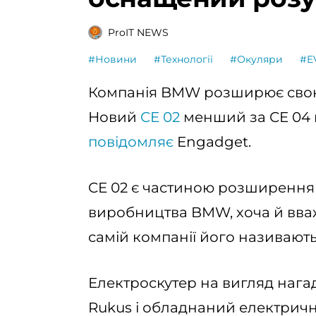
ProIT NEWS
#Новини
#Технології
#Окуляри
#E
Компанія BMW розширює свою 
Новий
CE 02
менший за CE 04 
повідомляє
Engadget.
CE 02 є частиною розширення
виробництва BMW, хоча й вваж
самій компанії його називають
Електроскутер на вигляд нага
Rukus і обладнаний електрич