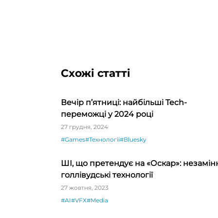
Схожі статті
Вечір п’ятниці: найбільші Tech-
переможці у 2024 році
27 грудня, 2024
#Games
#Технології
#Bluesky
ШІ, що претендує на «Оскар»: незамін
голлівудські технології
27 жовтня, 2023
#AI
#VFX
#Media