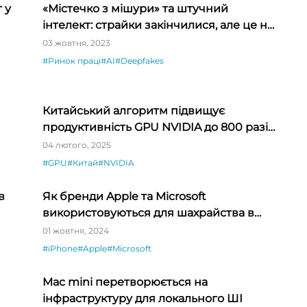
 у
«Містечко з мішури» та штучний
інтелект: страйки закінчилися, але це не
кінець
03 жовтня, 2023
#Ринок праці
#AI
#Deepfakes
Китайський алгоритм підвищує
продуктивність GPU NVIDIA до 800 разів
для передових наукових програм
04 лютого, 2025
#GPU
#Китай
#NVIDIA
в
Як бренди Apple та Microsoft
використовуються для шахрайства в
Інтернеті
01 жовтня, 2024
#iPhone
#Apple
#Microsoft
Mac mini перетворюється на
інфраструктуру для локального ШІ