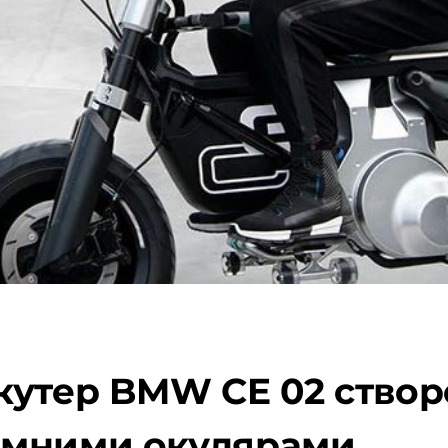
утер BMW CE 02 створе
умними окулярами