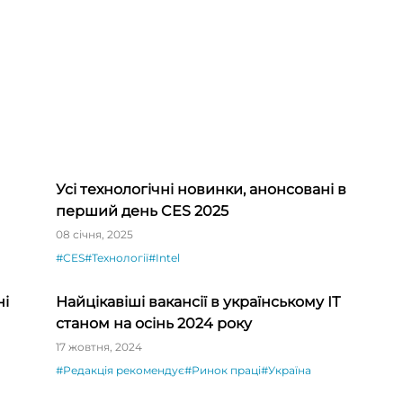
Усі технологічні новинки, анонсовані в
перший день CES 2025
08 січня, 2025
#CES
#Технології
#Intel
ні
Найцікавіші вакансії в українському ІТ
станом на осінь 2024 року
17 жовтня, 2024
#Редакція рекомендує
#Ринок праці
#Україна