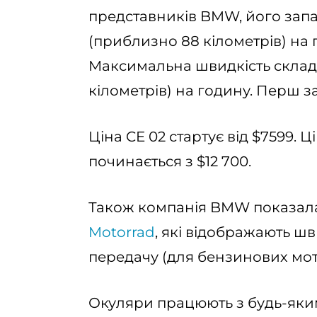
представників BMW, його запа
(приблизно 88 кілометрів) на го
Максимальна швидкість склад
кілометрів) на годину. Перш за
Ціна CE 02 стартує від $7599. 
починається з $12 700.
Також компанія BMW показа
Motorrad
, які відображають ш
передачу (для бензинових мот
Окуляри працюють з будь-як