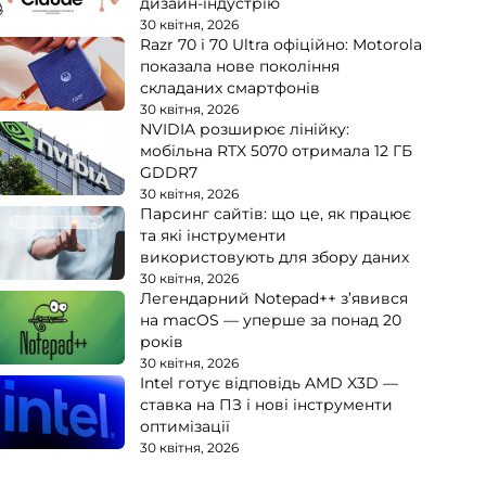
дизайн-індустрію
30 квітня, 2026
Razr 70 і 70 Ultra офіційно: Motorola
показала нове покоління
складаних смартфонів
30 квітня, 2026
NVIDIA розширює лінійку:
мобільна RTX 5070 отримала 12 ГБ
GDDR7
30 квітня, 2026
Парсинг сайтів: що це, як працює
та які інструменти
використовують для збору даних
30 квітня, 2026
Легендарний Notepad++ з’явився
на macOS — уперше за понад 20
років
30 квітня, 2026
Intel готує відповідь AMD X3D —
ставка на ПЗ і нові інструменти
оптимізації
30 квітня, 2026