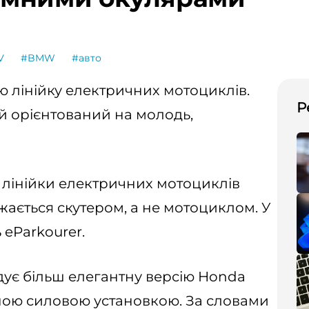
V
#BMW
#авто
лінійку електричних мотоциклів.
Р
й орієнтований на молодь,
 лінійки електричних мотоциклів
ається скутером, а не мотоциклом. У
 eParkourer.
дує більш елегантну версію Honda
ною силовою установкою. За словами