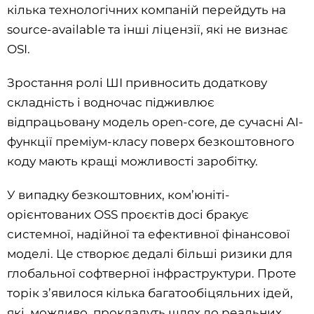
кілька технологічних компаній перейдуть на
source-available та інші ліцензії, які не визнає
OSI.
Зростання ролі ШІ привносить додаткову
складність і водночас підживлює
відпрацьовану модель open-core, де сучасні AI-
функції преміум-класу поверх безкоштовного
коду мають кращі можливості заробітку.
У випадку безкоштовних, ком’юніті-
орієнтованих OSS проєктів досі бракує
системної, надійної та ефективної фінансової
моделі. Це створює дедалі більші ризики для
глобальної софтверної інфраструктури. Проте
торік з’явилося кілька багатообіцяльних ідей,
які, можливо, прокладуть шлях до реальних