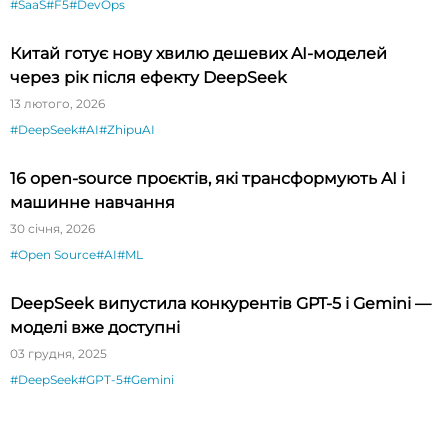
#SaaS
#F5
#DevOps
Китай готує нову хвилю дешевих AI-моделей
через рік після ефекту DeepSeek
13 лютого, 2026
#DeepSeek
#AI
#ZhipuAI
16 open-source проєктів, які трансформують AI і
машинне навчання
30 січня, 2026
#Open Source
#AI
#ML
DeepSeek випустила конкурентів GPT-5 і Gemini —
моделі вже доступні
03 грудня, 2025
#DeepSeek
#GPT-5
#Gemini