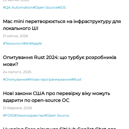
#QA Automation
#Open Source
#iOS
Mac mini перетворюється на інфраструктуру для
локального ШІ
21 квітня, 2026
#Технології
#AI
#Apple
Опитування Rust 2024: що турбує розробників
мови?
24 лютого, 2025
#Опитування
#Мови программування
#Rust
Нові закони США про перевірку віку можуть
вдарити по open-source ОС
10 березня, 2026
#FOSS
#Законодавство
#Open Source