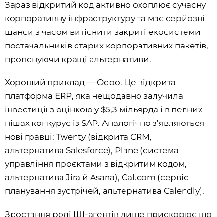
Зараз відкритий код активно охоплює сучасну
корпоративну інфраструктуру та має серйозні
шанси з часом витіснити закриті екосистеми
постачальників старих корпоративних пакетів,
пропонуючи кращі альтернативи.
Хороший приклад — Odoo. Це відкрита
платформа ERP, яка нещодавно залучила
інвестиції з оцінкою у $5,3 мільярда і в певних
нішах конкурує із SAP. Аналогічно з’являються
нові гравці: Twenty (відкрита CRM,
альтернатива Salesforce), Plane (система
управління проєктами з відкритим кодом,
альтернатива Jira й Asana), Cal.com (сервіс
планування зустрічей, альтернатива Calendly).
Зростання ролі ШІ-агентів лише прискорює цю