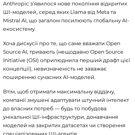
Anthropic з’явилося нове покоління відкритих
ШІ-моделей, серед яких Llama від Meta та
Mistral AI, що загалом посилюють глобальну AI-
екосистему.
Хоча дискусії про те, що саме вважати Open
Source AI, тривають (нещодавно Open Source
Initiative (OSI) оприлюднила перший драфт цієї
концепції), невизначеність не заважає
поширенню сучасних AI-моделей.
Втім, щоб отримати максимальну віддачу,
компанії змушені адаптувати штучний інтелект
до власних потреб — будь то побудова
унікальної ШІ-інфраструктури, донавчання
моделей на закритих датасетах чи створення
спеціалізованих ШІ-агентів.