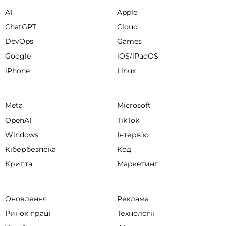
AI
Apple
ChatGPT
Cloud
DevOps
Games
Google
iOS/iPadOS
iPhone
Linux
Meta
Microsoft
OpenAI
TikTok
Windows
Інтервʼю
Кібербезпека
Код
Крипта
Маркетинг
Оновлення
Реклама
Ринок праці
Технології