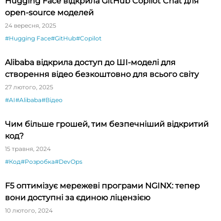
Hugging Face відкрила GitHub Copilot Chat для
open-source моделей
24 вересня, 2025
#Hugging Face
#GitHub
#Copilot
Alibaba відкрила доступ до ШІ-моделі для
створення відео безкоштовно для всього світу
27 лютого, 2025
#AI
#Alibaba
#Відео
Чим більше грошей, тим безпечніший відкритий
код?
15 травня, 2024
#Код
#Розробка
#DevOps
F5 оптимізує мережеві програми NGINX: тепер
вони доступні за єдиною ліцензією
10 лютого, 2024