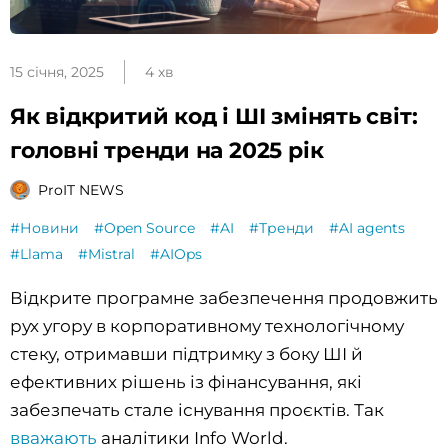
15 січня, 2025
4 хв
Як відкритий код і ШІ змінять світ:
головні тренди на 2025 рік
ProIT NEWS
#Новини
#Open Source
#AI
#Тренди
#AI agents
#Llama
#Mistral
#AIOps
Відкрите програмне забезпечення продовжить
рух угору в корпоративному технологічному
стеку, отримавши підтримку з боку ШІ й
ефективних рішень із фінансування, які
забезпечать стале існування проєктів. Так
вважають
аналітики Info World.