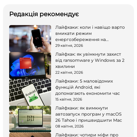
Редакція рекомендує
Лайфхаки: коли і навіщо варто
вмикати режим
енергозбереження на
смартфоні
29 квітня, 2026
Лайфхак: як увімкнути захист
від ransomware у Windows за 2
хвилини
22 квітня, 2026
Лайфхаки: 5 маловідомих
функцій Android, які
допомагають економити час
15 квітня, 2026
Лайфхаки: як вимкнути
автозапуск програм у macOS
26 Tahoe і пришвидшити Mac
08 квітня, 2026
Лайфхаки: чотири міфи про