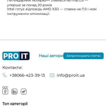
Легендарний Notepad++ з’явився на macOS —
уперше за понад 20 років
Intel готує відповідь AMD X3D — ставка на ПЗ і нові
інструменти оптимізації
Наші автори
Запропонувати статтю
Контакти:
+38066-423-39-13
info@proit.ua
ссс
Топ категорії