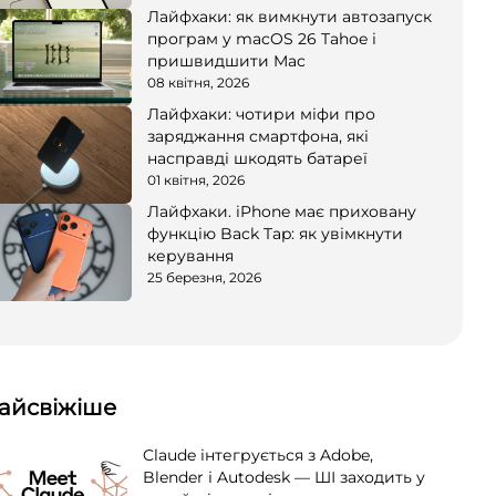
Лайфхаки: як вимкнути автозапуск
програм у macOS 26 Tahoe і
пришвидшити Mac
08 квітня, 2026
Лайфхаки: чотири міфи про
заряджання смартфона, які
насправді шкодять батареї
01 квітня, 2026
Лайфхаки. iPhone має приховану
функцію Back Tap: як увімкнути
керування
25 березня, 2026
айсвіжіше
Claude інтегрується з Adobe,
Blender і Autodesk — ШІ заходить у