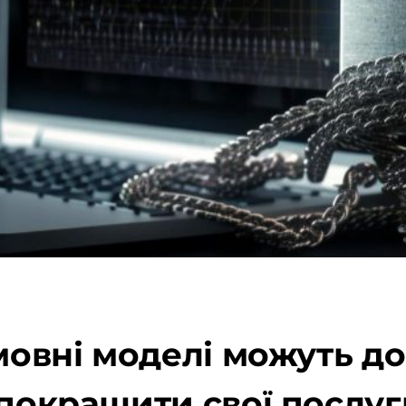
 мовні моделі можуть 
 покращити свої послуг