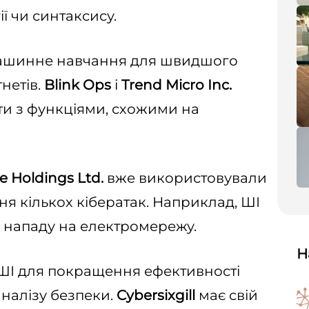
ї чи синтаксису.
ашинне навчання для швидшого
нетів.
Blink Ops
і
Trend Micro
Inc.
нти з функціями, схожими на
e Holdings Ltd.
вже використовували
я кількох кібератак. Наприклад, ШІ
у нападу на електромережу.
Н
ШІ для покращення ефективності
налізу безпеки.
Cybersixgill
має свій