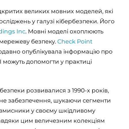
відкритих великих мовних моделей, які
сліджень у галузі кібербезпеки. Його
dings Inc
. Мовні моделі охоплюють
а мережеву безпеку.
Check Point
давно опублікувала інформацію про
ШІ можуть допомогти у практиці
безпеки розвивалися з 1990-х років,
не забезпечення, шукаючи сегменти
овмисники у своєму шкідливому
авдяки цим величезним колекціям