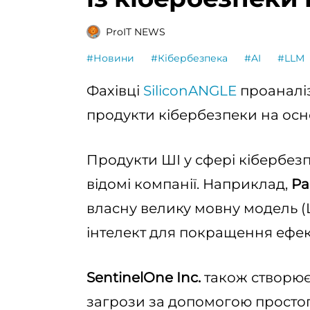
ProIT NEWS
#Новини
#Кібербезпека
#AI
#LLM
Фахівці
SiliconANGLE
проаналі
продукти кібербезпеки на осно
Продукти ШІ у сфері кібербезп
відомі компанії. Наприклад,
Pa
власну велику мовну модель (
інтелект для покращення ефек
SentinelOne Inc.
також створює
загрози за допомогою просто