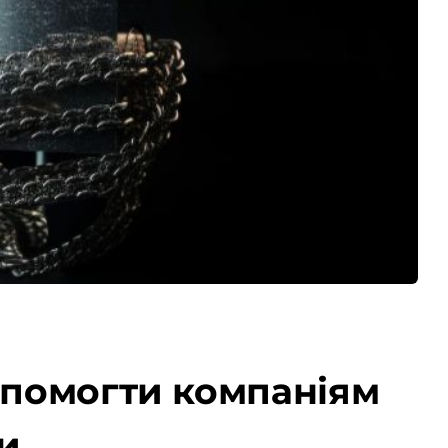
допомогти компаніям
и