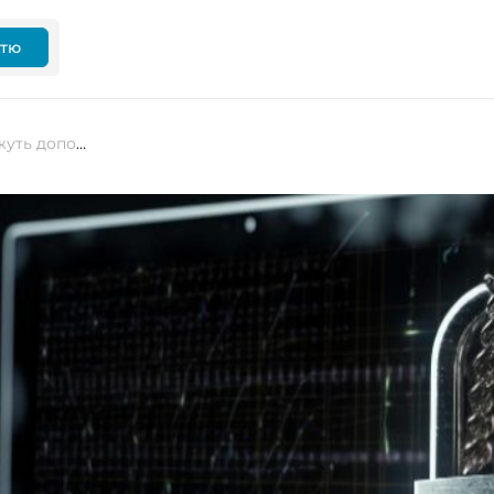
ттю
Як ШІ та великі мовні моделі можуть допомогти компаніям із кібербезпеки покращити свої послуги