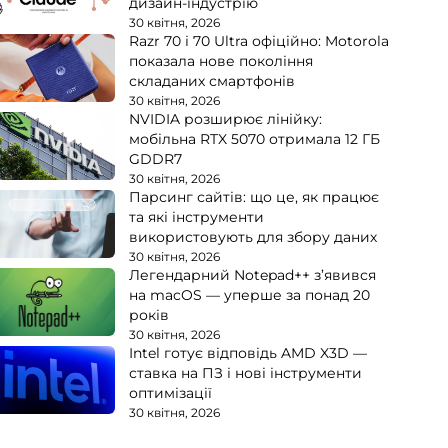
дизайн-індустрію
30 квітня, 2026
Razr 70 і 70 Ultra офіційно: Motorola
показала нове покоління
складаних смартфонів
30 квітня, 2026
NVIDIA розширює лінійку:
мобільна RTX 5070 отримала 12 ГБ
GDDR7
30 квітня, 2026
Парсинг сайтів: що це, як працює
та які інструменти
використовують для збору даних
30 квітня, 2026
Легендарний Notepad++ з’явився
на macOS — уперше за понад 20
років
30 квітня, 2026
Intel готує відповідь AMD X3D —
ставка на ПЗ і нові інструменти
оптимізації
30 квітня, 2026