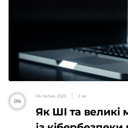
04 липня, 2023
2 хв
0%
Як ШІ та великі
із кібербезпеки