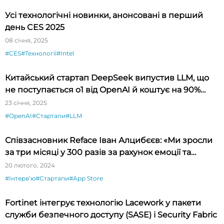
Усі технологічні новинки, анонсовані в перший
день CES 2025
08 січня, 2025
#CES
#Технології
#Intel
Китайський стартап DeepSeek випустив LLM, що
не поступається o1 від OpenAI й коштує на 90%
дешевше
23 січня, 2025
#OpenAI
#Стартапи
#LLM
Співзасновник Reface Іван Алцибєєв: «Ми зросли
за три місяці у 300 разів за рахунок емоції та
новизни»
20 лютого, 2024
#Інтервʼю
#Стартапи
#App Store
Fortinet інтегрує технологію Lacework у пакети
служби безпечного доступу (SASE) і Security Fabric