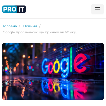
Головна
Новини
Google профінансує ще принаймні 60 українських стартапів на $10 мільйонів