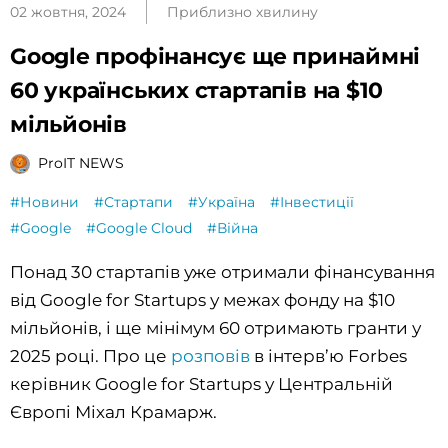
02 жовтня, 2024
Приблизно хвилину
Google профінансує ще принаймні
60 українських стартапів на $10
мільйонів
ProIT NEWS
#Новини
#Стартапи
#Україна
#Інвестиції
#Google
#Google Cloud
#Війна
Понад 30 стартапів уже отримали фінансування
від Google for Startups у межах фонду на $10
мільйонів, і ще мінімум 60 отримають гранти у
2025 році. Про це
розповів
в інтерв’ю Forbes
керівник Google for Startups у Центральній
Європі Міхал Крамарж.