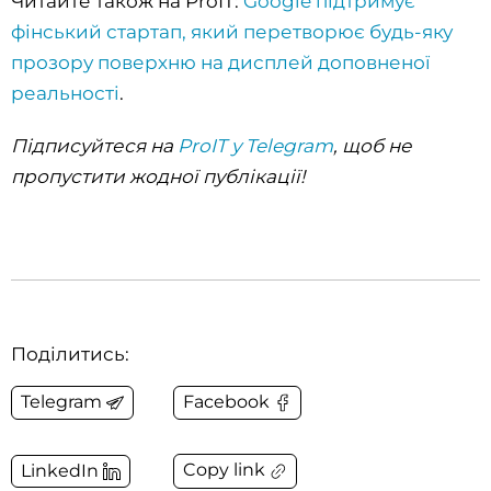
Читайте також на ProIT:
Google підтримує
фінський стартап, який перетворює будь-яку
прозору поверхню на дисплей доповненої
реальності
.
Підписуйтеся на
ProIT у Telegram
, щоб не
пропустити жодної публікації!
Поділитись:
Telegram
Facebook
Copy link
LinkedIn