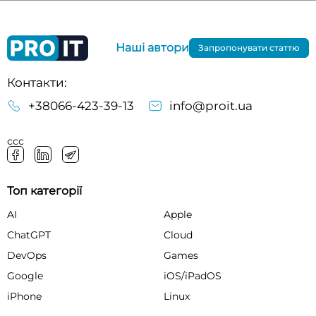
Наші автори
Запропонувати статтю
Контакти:
+38066-423-39-13
info@proit.ua
ссс
Топ категорії
AI
Apple
ChatGPT
Cloud
DevOps
Games
Google
iOS/iPadOS
iPhone
Linux