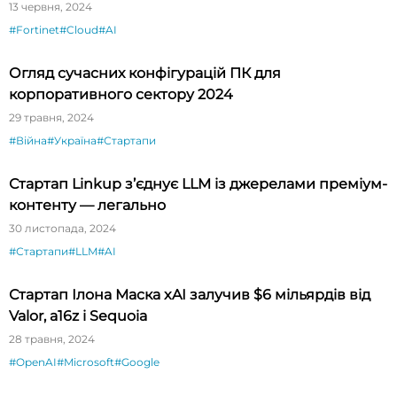
13 червня, 2024
#Fortinet
#Cloud
#AI
Огляд сучасних конфігурацій ПК для
корпоративного сектору 2024
29 травня, 2024
#Війна
#Україна
#Стартапи
Стартап Linkup з’єднує LLM із джерелами преміум-
контенту — легально
30 листопада, 2024
#Стартапи
#LLM
#AI
Стартап Ілона Маска xAI залучив $6 мільярдів від
Valor, a16z і Sequoia
28 травня, 2024
#OpenAI
#Microsoft
#Google