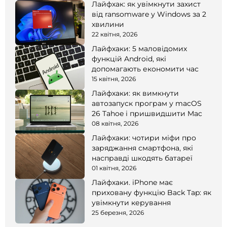
Лайфхак: як увімкнути захист
від ransomware у Windows за 2
хвилини
22 квітня, 2026
Лайфхаки: 5 маловідомих
функцій Android, які
допомагають економити час
15 квітня, 2026
Лайфхаки: як вимкнути
автозапуск програм у macOS
26 Tahoe і пришвидшити Mac
08 квітня, 2026
Лайфхаки: чотири міфи про
заряджання смартфона, які
насправді шкодять батареї
01 квітня, 2026
Лайфхаки. iPhone має
приховану функцію Back Tap: як
увімкнути керування
25 березня, 2026