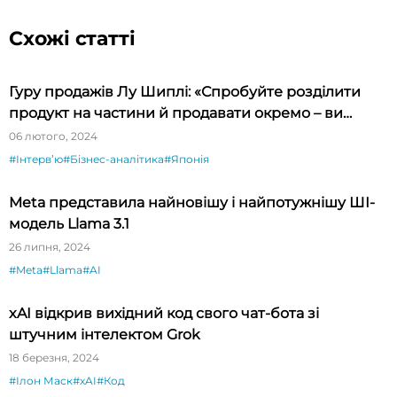
Схожі статті
Гуру продажів Лу Шиплі: «Спробуйте розділити
продукт на частини й продавати окремо – ви
будете вражені»
06 лютого, 2024
#Інтервʼю
#Бізнес-аналітика
#Японія
Meta представила найновішу і найпотужнішу ШІ-
модель Llama 3.1
26 липня, 2024
#Meta
#Llama
#AI
xAI відкрив вихідний код свого чат-бота зі
штучним інтелектом Grok
18 березня, 2024
#Ілон Маск
#xAI
#Код