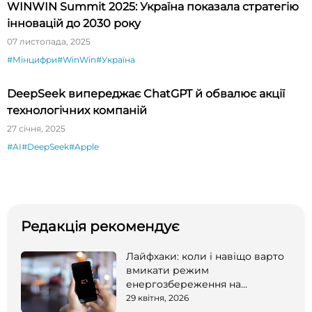
WINWIN Summit 2025: Україна показала стратегію
інновацій до 2030 року
07 листопада, 2025
#Мінцифри
#WinWin
#Україна
DeepSeek випереджає ChatGPT й обвалює акції
технологічних компаній
27 січня, 2025
#AI
#DeepSeek
#Apple
Редакція рекомендує
Лайфхаки: коли і навіщо варто
вмикати режим
енергозбереження на
смартфоні
29 квітня, 2026