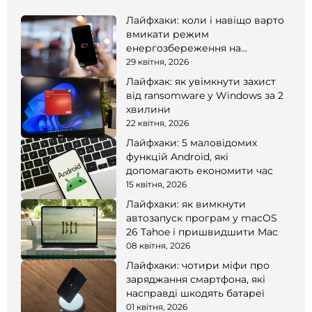
Лайфхаки: коли і навіщо варто
вмикати режим
енергозбереження на
смартфоні
29 квітня, 2026
Лайфхак: як увімкнути захист
від ransomware у Windows за 2
хвилини
22 квітня, 2026
Лайфхаки: 5 маловідомих
функцій Android, які
допомагають економити час
15 квітня, 2026
Лайфхаки: як вимкнути
автозапуск програм у macOS
26 Tahoe і пришвидшити Mac
08 квітня, 2026
Лайфхаки: чотири міфи про
заряджання смартфона, які
насправді шкодять батареї
01 квітня, 2026