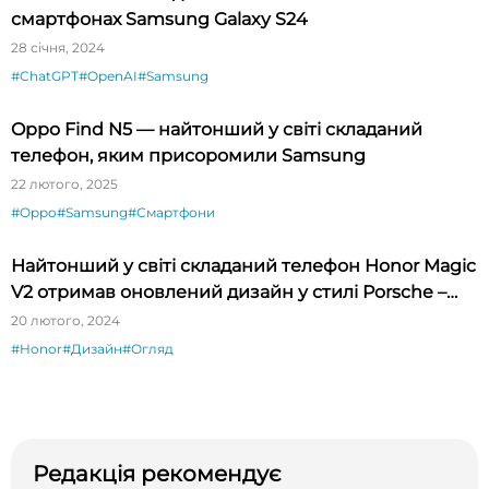
смартфонах Samsung Galaxy S24
28 січня, 2024
#ChatGPT
#OpenAI
#Samsung
Oppo Find N5 — найтонший у світі складаний
телефон, яким присоромили Samsung
22 лютого, 2025
#Oppo
#Samsung
#Смартфони
Найтонший у світі складаний телефон Honor Magic
V2 отримав оновлений дизайн у стилі Porsche –
огляд
20 лютого, 2024
#Honor
#Дизайн
#Огляд
Редакція рекомендує