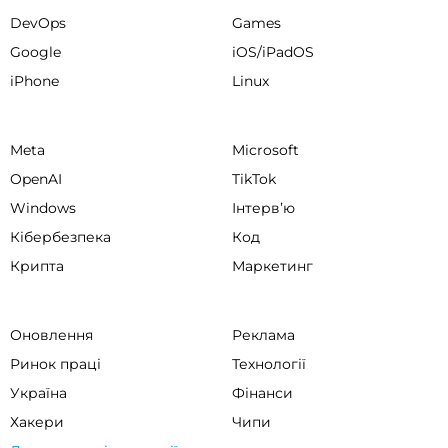
DevOps
Games
Google
iOS/iPadOS
iPhone
Linux
Meta
Microsoft
OpenAI
TikTok
Windows
Інтервʼю
Кібербезпека
Код
Крипта
Маркетинг
Оновлення
Реклама
Ринок праці
Технології
Україна
Фінанси
Хакери
Чипи