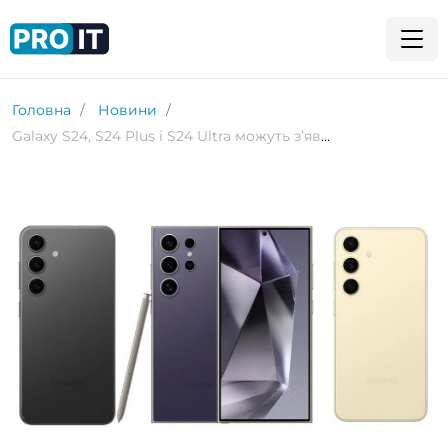
Головна
Новини
Galaxy S24, S24 Plus і S24 Ultra можуть зʼявитися в середині січня: технічні характеристики