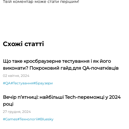
Твій коментар може стати першим!
Схожі статті
Що таке кросбраузерне тестування і як його
виконати? Покроковий гайд для QA-початківців
02 квітня, 2024
#QA
#Тестування
#Браузери
Вечір п’ятниці: найбільші Tech-переможці у 2024
році
27 грудня, 2024
#Games
#Технології
#Bluesky