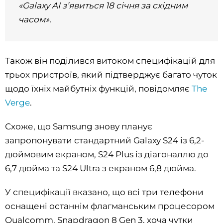
«Galaxy AI зʼявиться 18 січня за східним
часом».
Також він поділився витоком специфікацій для
трьох пристроїв, який підтверджує багато чуток
щодо їхніх майбутніх функцій, повідомляє
The
Verge
.
Схоже, що Samsung знову планує
запропонувати стандартний Galaxy S24 із 6,2-
дюймовим екраном, S24 Plus із діагоналлю до
6,7 дюйма та S24 Ultra з екраном 6,8 дюйма.
У специфікації вказано, що всі три телефони
оснащені останнім флагманським процесором
Qualcomm, Snapdragon 8 Gen 3, хоча чутки