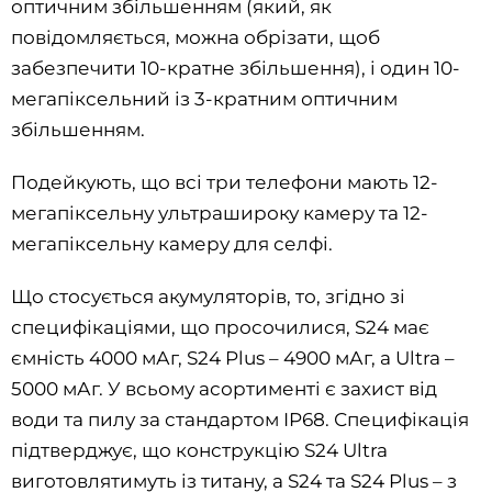
оптичним збільшенням (який, як
повідомляється, можна обрізати, щоб
забезпечити 10-кратне збільшення), і один 10-
мегапіксельний із 3-кратним оптичним
збільшенням.
Подейкують, що всі три телефони мають 12-
мегапіксельну ультрашироку камеру та 12-
мегапіксельну камеру для селфі.
Що стосується акумуляторів, то, згідно зі
специфікаціями, що просочилися, S24 має
ємність 4000 мАг, S24 Plus – 4900 мАг, а Ultra –
5000 мАг. У всьому асортименті є захист від
води та пилу за стандартом IP68. Специфікація
підтверджує, що конструкцію S24 Ultra
виготовлятимуть із титану, а S24 та S24 Plus – з