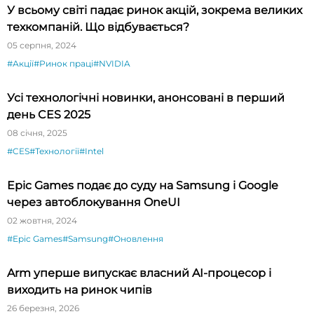
У всьому світі падає ринок акцій, зокрема великих
техкомпаній. Що відбувається?
05 серпня, 2024
#Акції
#Ринок праці
#NVIDIA
Усі технологічні новинки, анонсовані в перший
день CES 2025
08 січня, 2025
#CES
#Технології
#Intel
Epic Games подає до суду на Samsung і Google
через автоблокування OneUI
02 жовтня, 2024
#Epic Games
#Samsung
#Оновлення
Arm уперше випускає власний AI-процесор і
виходить на ринок чипів
26 березня, 2026