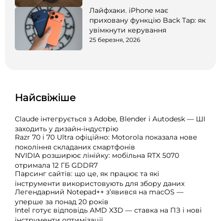
Лайфхаки. iPhone має
приховану функцію Back Tap: як
увімкнути керування
25 березня, 2026
Найсвіжіше
Claude інтегрується з Adobe, Blender і Autodesk — ШІ
заходить у дизайн-індустрію
Razr 70 і 70 Ultra офіційно: Motorola показала нове
покоління складаних смартфонів
NVIDIA розширює лінійку: мобільна RTX 5070
отримала 12 ГБ GDDR7
Парсинг сайтів: що це, як працює та які
інструменти використовують для збору даних
Легендарний Notepad++ з’явився на macOS —
уперше за понад 20 років
Intel готує відповідь AMD X3D — ставка на ПЗ і нові
інструменти оптимізації