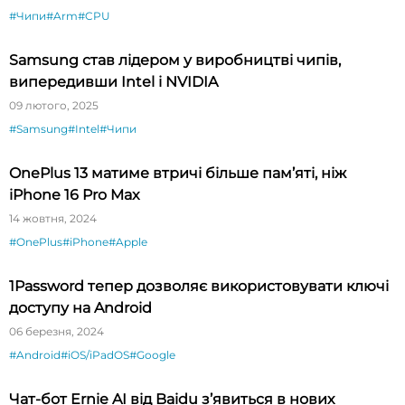
#Чипи
#Arm
#CPU
Samsung став лідером у виробництві чипів,
випередивши Intel і NVIDIA
09 лютого, 2025
#Samsung
#Intel
#Чипи
OnePlus 13 матиме втричі більше пам’яті, ніж
iPhone 16 Pro Max
14 жовтня, 2024
#OnePlus
#iPhone
#Apple
1Password тепер дозволяє використовувати ключі
доступу на Android
06 березня, 2024
#Android
#iOS/iPadOS
#Google
Чат-бот Ernie AI від Baidu з’явиться в нових