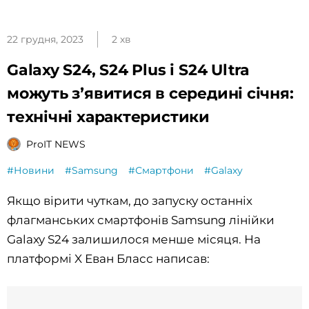
22 грудня, 2023
2 хв
Galaxy S24, S24 Plus і S24 Ultra
можуть зʼявитися в середині січня:
технічні характеристики
ProIT NEWS
#Новини
#Samsung
#Смартфони
#Galaxy
Якщо вірити чуткам, до запуску останніх
флагманських смартфонів Samsung лінійки
Galaxy S24 залишилося менше місяця. На
платформі X Еван Бласс написав: