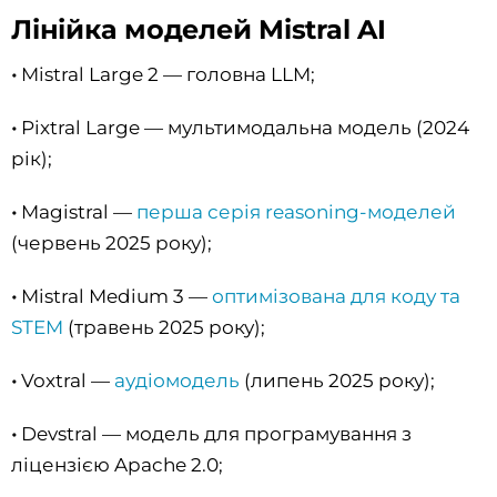
Лінійка моделей Mistral AI
•
Mistral Large 2 — головна LLM;
•
Pixtral Large — мультимодальна модель (2024
рік);
•
Magistral —
перша серія reasoning-моделей
(червень 2025 року);
•
Mistral Medium 3 —
оптимізована для коду та
STEM
(травень 2025 року);
•
Voxtral —
аудіомодель
(липень 2025 року);
•
Devstral — модель для програмування з
ліцензією Apache 2.0;