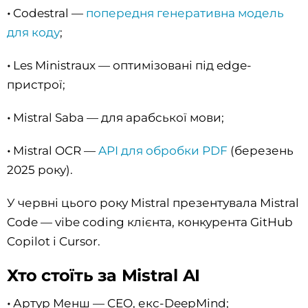
•
Codestral —
попередня генеративна модель
для коду
;
•
Les Ministraux — оптимізовані під edge-
пристрої;
•
Mistral Saba — для арабської мови;
•
Mistral OCR —
API для обробки PDF
(березень
2025 року).
У червні цього року Mistral презентувала Mistral
Code — vibe coding клієнта, конкурента GitHub
Copilot і Cursor.
Хто стоїть за Mistral AI
•
Артур Менш — CEO, екс-DeepMind;