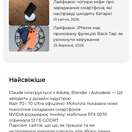
Лайфхаки: чотири міфи про
заряджання смартфона, які
насправді шкодять батареї
01 квітня, 2026
Лайфхаки. iPhone має
приховану функцію Back Tap: як
увімкнути керування
25 березня, 2026
Найсвіжіше
Claude інтегрується з Adobe, Blender і Autodesk — ШІ
заходить у дизайн-індустрію
Razr 70 і 70 Ultra офіційно: Motorola показала нове
покоління складаних смартфонів
NVIDIA розширює лінійку: мобільна RTX 5070
отримала 12 ГБ GDDR7
Парсинг сайтів: що це, як працює та які
інструменти використовують для збору даних