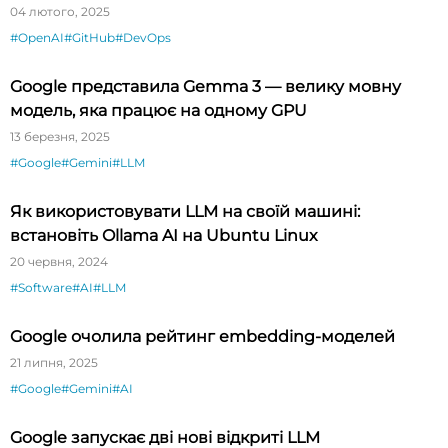
04 лютого, 2025
#OpenAI
#GitHub
#DevOps
Google представила Gemma 3 — велику мовну
модель, яка працює на одному GPU
13 березня, 2025
#Google
#Gemini
#LLM
Як використовувати LLM на своїй машині:
встановіть Ollama AI на Ubuntu Linux
20 червня, 2024
#Software
#AI
#LLM
Google очолила рейтинг embedding-моделей
21 липня, 2025
#Google
#Gemini
#AI
Google запускає дві нові відкриті LLM