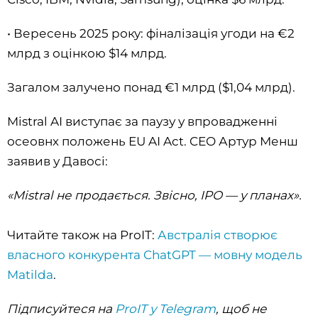
• Вересень 2025 року: фіналізація угоди на €2
млрд з оцінкою $14 млрд.
Загалом залучено понад €1 млрд ($1,04 млрд).
Mistral AI виступає за паузу у впровадженні
осеовнх положень EU AI Act. CEO Артур Менш
заявив у Давосі:
«Mistral не продається. Звісно, IPO — у планах».
Читайте також на ProIT:
Австралія створює
власного конкурента ChatGPT — мовну модель
Matilda
.
Підписуйтеся на
ProIT у Telegram
, щоб не