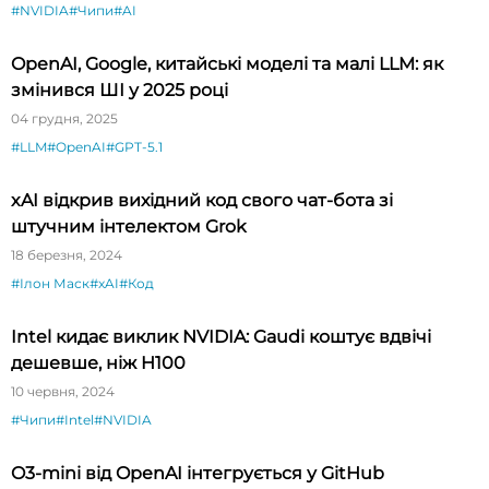
#NVIDIA
#Чипи
#AI
OpenAI, Google, китайські моделі та малі LLM: як
змінився ШІ у 2025 році
04 грудня, 2025
#LLM
#OpenAI
#GPT-5.1
xAI відкрив вихідний код свого чат-бота зі
штучним інтелектом Grok
18 березня, 2024
#Ілон Маск
#xAI
#Код
Intel кидає виклик NVIDIA: Gaudi коштує вдвічі
дешевше, ніж H100
10 червня, 2024
#Чипи
#Intel
#NVIDIA
O3-mini від OpenAI інтегрується у GitHub