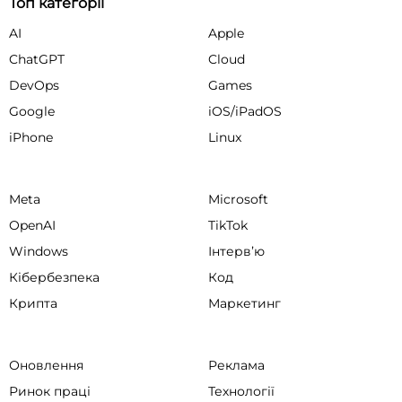
Топ категорії
AI
Apple
ChatGPT
Cloud
DevOps
Games
Google
iOS/iPadOS
iPhone
Linux
Meta
Microsoft
OpenAI
TikTok
Windows
Інтервʼю
Кібербезпека
Код
Крипта
Маркетинг
Оновлення
Реклама
Ринок праці
Технології