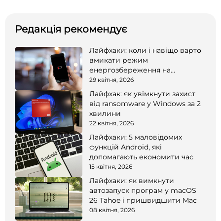
Редакція рекомендує
Лайфхаки: коли і навіщо варто
вмикати режим
енергозбереження на
смартфоні
29 квітня, 2026
Лайфхак: як увімкнути захист
від ransomware у Windows за 2
хвилини
22 квітня, 2026
Лайфхаки: 5 маловідомих
функцій Android, які
допомагають економити час
15 квітня, 2026
Лайфхаки: як вимкнути
автозапуск програм у macOS
26 Tahoe і пришвидшити Mac
08 квітня, 2026