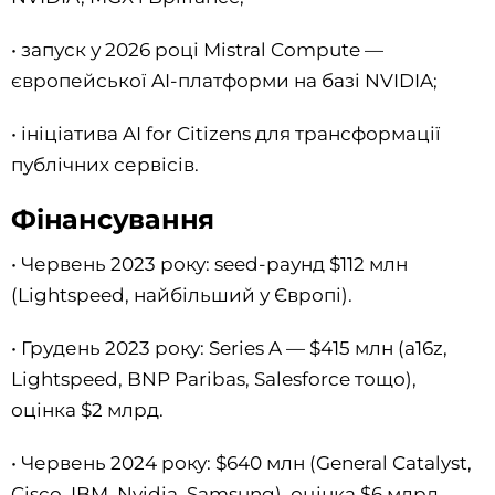
• запуск у 2026 році Mistral Compute —
європейської AI-платформи на базі NVIDIA;
• ініціатива AI for Citizens для трансформації
публічних сервісів.
Фінансування
• Червень 2023 року: seed-раунд $112 млн
(Lightspeed, найбільший у Європі).
• Грудень 2023 року: Series A — $415 млн (a16z,
Lightspeed, BNP Paribas, Salesforce тощо),
оцінка $2 млрд.
• Червень 2024 року: $640 млн (General Catalyst,
Cisco, IBM, Nvidia, Samsung), оцінка $6 млрд.