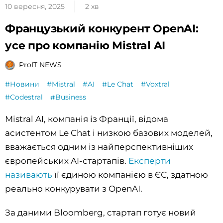
10 вересня, 2025
2 хв
Французький конкурент OpenAI:
усе про компанію Mistral AI
ProIT NEWS
#Новини
#Mistral
#AI
#Le Chat
#Voxtral
#Codestral
#Business
Mistral AI, компанія із Франції, відома
асистентом Le Chat і низкою базових моделей,
вважається одним із найперспективніших
європейських AI-стартапів.
Експерти
називають
її єдиною компанією в ЄС, здатною
реально конкурувати з OpenAI.
За даними Bloomberg, стартап готує новий