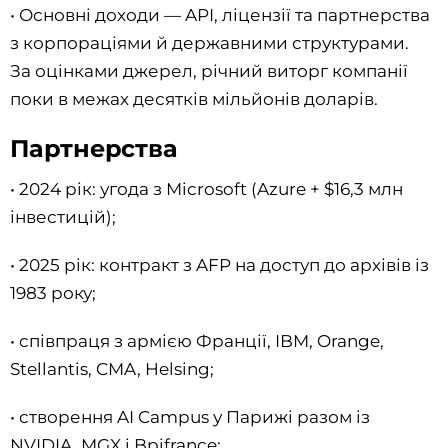
• Основні доходи — API, ліцензії та партнерства
з корпораціями й державними структурами.
За оцінками джерел, річний виторг компанії
поки в межах десятків мільйонів доларів.
Партнерства
• 2024 рік: угода з Microsoft (Azure + $16,3 млн
інвестицій);
• 2025 рік: контракт з AFP на доступ до архівів із
1983 року;
• співпраця з армією Франції, IBM, Orange,
Stellantis, CMA, Helsing;
• створення AI Campus у Парижі разом із
NVIDIA, MGX і Bpifrance;