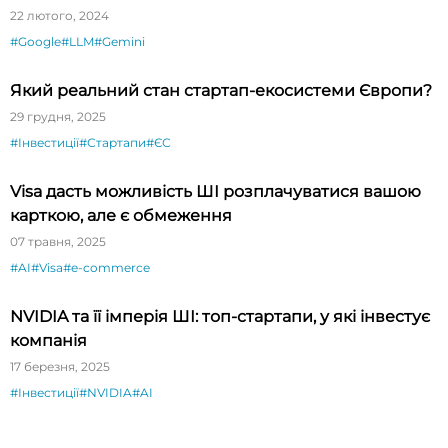
22 лютого, 2024
#Google
#LLM
#Gemini
Який реальний стан стартап-екосистеми Європи?
29 грудня, 2025
#Інвестиції
#Стартапи
#ЄС
Visa дасть можливість ШІ розплачуватися вашою
карткою, але є обмеження
07 травня, 2025
#AI
#Visa
#e-commerce
NVIDIA та її імперія ШІ: топ-стартапи, у які інвестує
компанія
17 березня, 2025
#Інвестиції
#NVIDIA
#AI