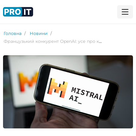
Головна
Новини
Французький конкурент OpenAI: усе про компанію Mistral AI