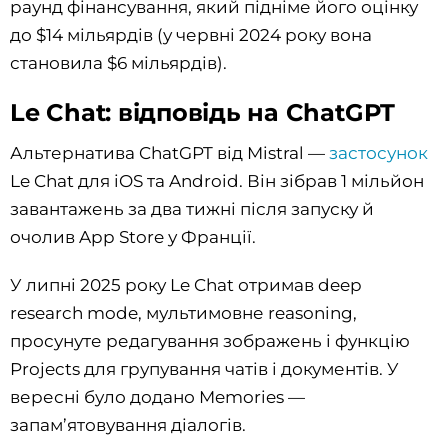
раунд фінансування, який підніме його оцінку
до $14 мільярдів (у червні 2024 року вона
становила $6 мільярдів).
Le Chat: відповідь на ChatGPT
Альтернатива ChatGPT від Mistral —
застосунок
Le Chat для iOS та Android. Він зібрав 1 мільйон
завантажень за два тижні після запуску й
очолив App Store у Франції.
У липні 2025 року Le Chat отримав deep
research mode, мультимовне reasoning,
просунуте редагування зображень і функцію
Projects для групування чатів і документів. У
вересні було додано Memories —
запам’ятовування діалогів.